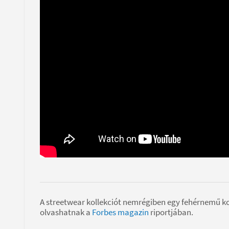
A streetwear kollekciót nemrégiben egy fehérnemű kol
olvashatnak a
Forbes magazin
riportjában.