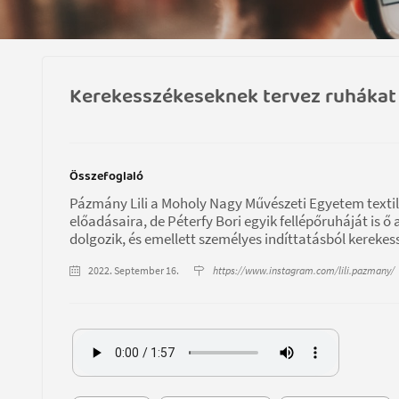
Kerekesszékeseknek tervez ruhákat a
Összefoglaló
Pázmány Lili a Moholy Nagy Művészeti Egyetem textil
előadásaira, de Péterfy Bori egyik fellépőruháját is 
dolgozik, és emellett személyes indíttatásból kereke
2022. September 16.
https://www.instagram.com/lili.pazmany/