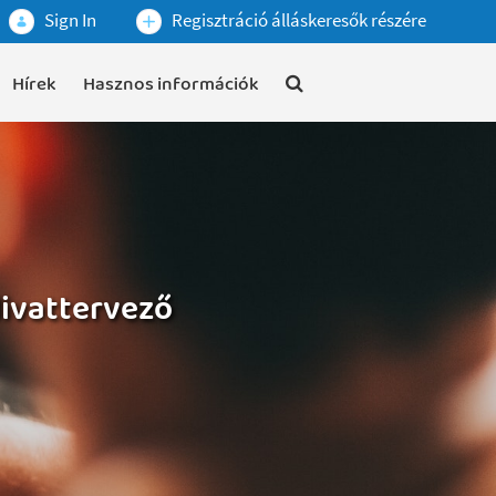
Sign In
Regisztráció álláskeresők részére
Hírek
Hasznos információk
divattervező