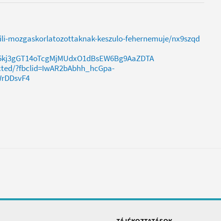
ili-mozgaskorlatozottaknak-keszulo-fehernemuje/nx9szqd
E5kj3gGT14oTcgMjMUdxO1dBsEW6Bg9AaZDTA
ucted/?fbclid=IwAR2bAbhh_hcGpa-
rDDsvF4