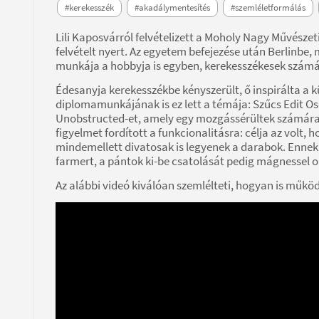
#kerekesszék
#akadálymentesítés
#szemléletformálás
Lili Kaposvárról felvételizett a Moholy Nagy Művészet
felvételt nyert. Az egyetem befejezése után Berlinbe,
munkája a hobbyja is egyben, kerekesszékesek számár
Édesanyja kerekesszékbe kényszerült, ő inspirálta a
diplomamunkájának is ez lett a témája: Szűcs Edit O
Unobstructed-et, amely egy mozgássérültek számára t
figyelmet fordított a funkcionalitásra: célja az volt
mindemellett divatosak is legyenek a darabok. Ennek 
farmert, a pántok ki-be csatolását pedig mágnessel oldo
Az alábbi videó kiválóan szemlélteti, hogyan is műkö