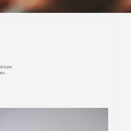
Átrium
ban