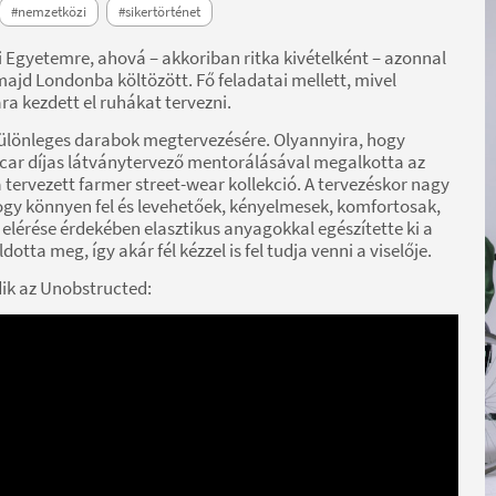
#nemzetközi
#sikertörténet
i Egyetemre, ahová – akkoriban ritka kivételként – azonnal
 majd Londonba költözött. Fő feladatai mellett, mivel
a kezdett el ruhákat tervezni.
 különleges darabok megtervezésére. Olyannyira, hogy
scar díjas látványtervező mentorálásával megalkotta az
ervezett farmer street-wear kollekció. A tervezéskor nagy
, hogy könnyen fel és levehetőek, kényelmesek, komfortosak,
elérése érdekében elasztikus anyagokkal egészítette ki a
tta meg, így akár fél kézzel is fel tudja venni a viselője.
dik az Unobstructed: