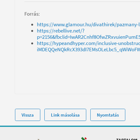
Forrás:
https://www.glamour.hu/divathirek/pazmany-l
https://rebellive.net/?
p=2156&fbclid=IwAR2Cnhf8OfwZRxvuienPum
https://hypeandhyper.com/inclusive-unobstr
iMDEQQeNQkRcX393dI7EMsOLeLbc5_qWiWoFW
Vissza
Link másolása
Nyomtatás