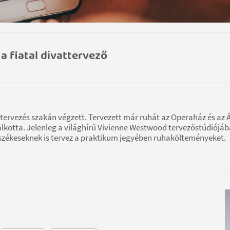
 fiatal divattervező
tervezés szakán végzett. Tervezett már ruhát az Operaház és az 
ő alkotta. Jelenleg a világhírű Vivienne Westwood tervezőstúdiójá
sszékeseknek is tervez a praktikum jegyében ruhakölteményeket.