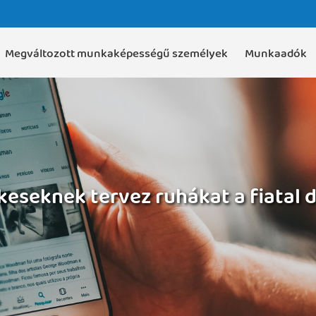
Megváltozott munkaképességű személyek
Munkaadók
eseknek tervez ruhákat a fiatal 