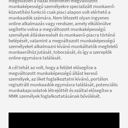
megelőzően a hazai interneten megváltozott
munkaképességű személyekre specializált munkaerő-
közvetítési funkció csak piaci alapon volt elérhető a
munkaadók számára. Nem létezett olyan ingyenes
online alkalmazás vagy rendszer, amely elkülönülve
segítette volna a megváltozott munkaképességű
személyek álláskeresését és munkaerő-piacra történő
belépését, valamint a megváltozott munkaképességű
személyeket alkalmazni kívánó munkáltatók megfelelő
munkaerőhöz jutását, toborzását, és így a szereplők
online egymásra találását.
A cél tehát az volt, hogy a felület elősegítse a
megváltozott munkaképességű állást kereső
személyek, az őket foglalkoztatni kívánó, portálon
regisztrált munkaadók egymásra találását, potenciális
munkakapcsolatok létrejöttét és ezáltal elősegítse a
MMK személyek foglalkoztatásának bővülését.