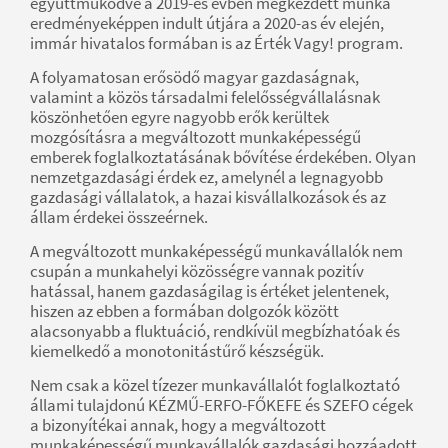
együttműködve a 2019-es évben megkezdett munka
eredményeképpen indult útjára a 2020-as év elején,
immár hivatalos formában is az Érték Vagy! program.
A folyamatosan erősödő magyar gazdaságnak,
valamint a közös társadalmi felelősségvállalásnak
köszönhetően egyre nagyobb erők kerültek
mozgósításra a megváltozott munkaképességű
emberek foglalkoztatásának bővítése érdekében. Olyan
nemzetgazdasági érdek ez, amelynél a legnagyobb
gazdasági vállalatok, a hazai kisvállalkozások és az
állam érdekei összeérnek.
A megváltozott munkaképességű munkavállalók nem
csupán a munkahelyi közösségre vannak pozitív
hatással, hanem gazdaságilag is értéket jelentenek,
hiszen az ebben a formában dolgozók között
alacsonyabb a fluktuáció, rendkívül megbízhatóak és
kiemelkedő a monotonitástűrő készségük.
Nem csak a közel tízezer munkavállalót foglalkoztató
állami tulajdonú KÉZMŰ-ERFO-FŐKEFE és SZEFO cégek
a bizonyítékai annak, hogy a megváltozott
munkaképességű munkavállalók gazdasági hozzáadott