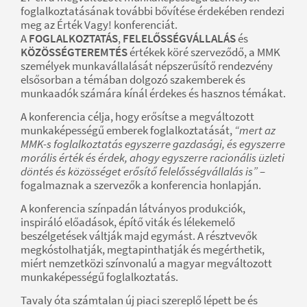
foglalkoztatásának további bővítése érdekében rendezi
meg az Érték Vagy! konferenciát.
A
FOGLALKOZTATÁS
,
FELELŐSSÉGVÁLLALÁS
és
KÖZÖSSÉGTEREMTÉS
értékek köré szerveződő, a MMK
személyek munkavállalását népszerűsítő rendezvény
elsősorban a témában dolgozó szakemberek és
munkaadók számára kínál érdekes és hasznos témákat.
A konferencia célja, hogy erősítse a megváltozott
munkaképességű emberek foglalkoztatását,
“mert az
MMK-s foglalkoztatás egyszerre gazdasági, és egyszerre
morális érték és érdek, ahogy egyszerre racionális üzleti
döntés és közösséget erősítő felelősségvállalás is”
–
fogalmaznak a szervezők a konferencia honlapján.
A konferencia színpadán látványos produkciók,
inspiráló előadások, építő viták és lélekemelő
beszélgetések váltják majd egymást. A résztvevők
megkóstolhatják, megtapinthatják és megérthetik,
miért nemzetközi színvonalú a magyar megváltozott
munkaképességű foglalkoztatás.
Tavaly óta számtalan új piaci szereplő lépett be és