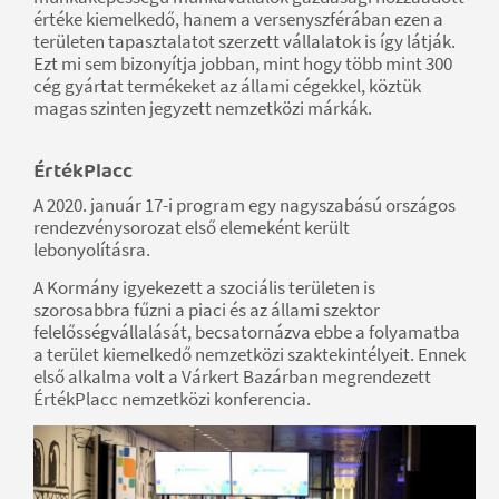
értéke kiemelkedő, hanem a versenyszférában ezen a
területen tapasztalatot szerzett vállalatok is így látják.
Ezt mi sem bizonyítja jobban, mint hogy több mint 300
cég gyártat termékeket az állami cégekkel, köztük
magas szinten jegyzett nemzetközi márkák.
ÉrtékPlacc
A 2020. január 17-i program egy nagyszabású országos
rendezvénysorozat első elemeként került
lebonyolításra.
A Kormány igyekezett a szociális területen is
szorosabbra fűzni a piaci és az állami szektor
felelősségvállalását, becsatornázva ebbe a folyamatba
a terület kiemelkedő nemzetközi szaktekintélyeit. Ennek
első alkalma volt a Várkert Bazárban megrendezett
ÉrtékPlacc nemzetközi konferencia.