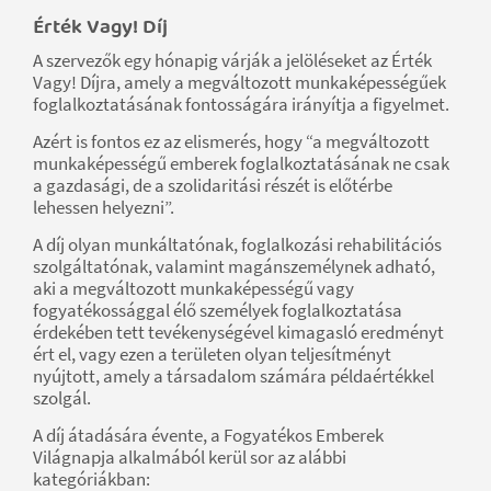
Érték Vagy! Díj
A szervezők egy hónapig várják a jelöléseket az Érték
Vagy! Díjra, amely a megváltozott munkaképességűek
foglalkoztatásának fontosságára irányítja a figyelmet.
Azért is fontos ez az elismerés, hogy “a megváltozott
munkaképességű emberek foglalkoztatásának ne csak
a gazdasági, de a szolidaritási részét is előtérbe
lehessen helyezni”.
A díj olyan munkáltatónak, foglalkozási rehabilitációs
szolgáltatónak, valamint magánszemélynek adható,
aki a megváltozott munkaképességű vagy
fogyatékossággal élő személyek foglalkoztatása
érdekében tett tevékenységével kimagasló eredményt
ért el, vagy ezen a területen olyan teljesítményt
nyújtott, amely a társadalom számára példaértékkel
szolgál.
A díj átadására évente, a Fogyatékos Emberek
Világnapja alkalmából kerül sor az alábbi
kategóriákban: