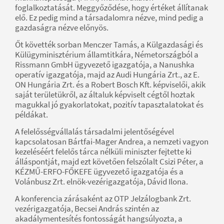
foglalkoztatását. Meggyőződése, hogy értéket állítanak
elő. Ez pedig mind a társadalomra nézve, mind pedig a
gazdaságra nézve előnyös.
Őt követték sorban Menczer Tamás, a Külgazdasági és
Külügyminisztérium államtitkára, Németországból a
Rissmann GmbH ügyvezető igazgatója, a Nanushka
operatív igazgatója, majd az Audi Hungária Zrt., az E.
ON Hungária Zrt. és a Robert Bosch Kft. képviselői, akik
saját területükről, az általuk képviselt cégtől hoztak
magukkal jó gyakorlatokat, pozitív tapasztalatokat és
példákat.
A felelősségvállalás társadalmi jelentőségével
kapcsolatosan Bártfai-Mager Andrea, a nemzeti vagyon
kezeléséért felelős tárca nélküli miniszter fejtette ki
álláspontját, majd ezt követően felszólalt Csizi Péter, a
KÉZMŰ-ERFO-FŐKEFE ügyvezető igazgatója és a
Volánbusz Zrt. elnök-vezérigazgatója, Dávid Ilona.
A konferencia zárásaként az OTP Jelzálogbank Zrt.
vezérigazgatója, Becsei András szintén az
akadálymentesítés fontosságát hangsúlyozta, a