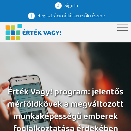
Sign In
Regisztráció álláskeresők részére
Érték Vagy! program: jelentős
mérföldkövek a megváltozott
munkaképességű emberek
foglalkoztatása érdekében