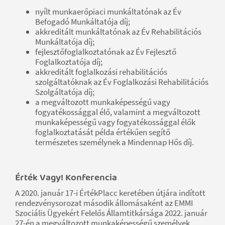
nyílt munkaerőpiaci munkáltatónak az Év
Befogadó Munkáltatója díj;
akkreditált munkáltatónak az Év Rehabilitációs
Munkáltatója díj;
fejlesztőfoglalkoztatónak az Év Fejlesztő
Foglalkoztatója díj;
akkreditált foglalkozási rehabilitációs
szolgáltatóknak az Év Foglalkozási Rehabilitációs
Szolgáltatója díj;
a megváltozott munkaképességű vagy
fogyatékossággal élő, valamint a megváltozott
munkaképességű vagy fogyatékossággal élők
foglalkoztatását példa értékűen segítő
természetes személynek a Mindennap Hős díj.
Érték Vagy! Konferencia
A 2020. január 17-i ÉrtékPlacc keretében útjára indított
rendezvénysorozat második állomásaként az EMMI
Szociális Ügyekért Felelős Államtitkársága 2022. január
27-én a megváltozott munkaképességű személyek