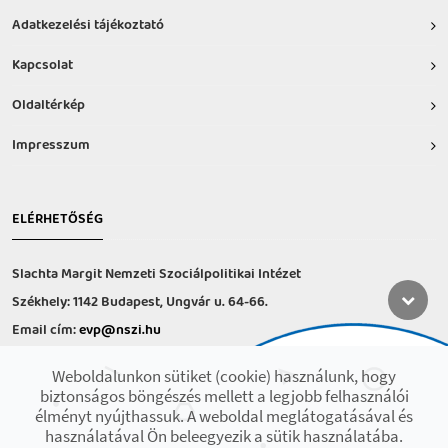
Adatkezelési tájékoztató
Kapcsolat
Oldaltérkép
Impresszum
ELÉRHETŐSÉG
Slachta Margit Nemzeti Szociálpolitikai Intézet
Székhely: 1142 Budapest, Ungvár u. 64-66.
Email cím:
evp@nszi.hu
Információs vonal: +36 30 682-6371
Weboldalunkon sütiket (cookie) használunk, hogy
hétfő-csütörtök: 8:00-16:00
biztonságos böngészés mellett a legjobb felhasználói
péntek: 8:00-14.00
élményt nyújthassuk. A weboldal meglátogatásával és
használatával Ön beleegyezik a sütik használatába.