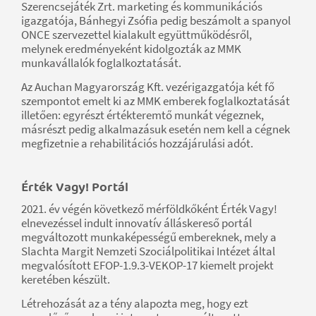
Szerencsejáték Zrt. marketing és kommunikációs
igazgatója, Bánhegyi Zsófia pedig beszámolt a spanyol
ONCE szervezettel kialakult együttműködésről,
melynek eredményeként kidolgozták az MMK
munkavállalók foglalkoztatását.
Az Auchan Magyarország Kft. vezérigazgatója két fő
szempontot emelt ki az MMK emberek foglalkoztatását
illetően: egyrészt értékteremtő munkát végeznek,
másrészt pedig alkalmazásuk esetén nem kell a cégnek
megfizetnie a rehabilitációs hozzájárulási adót.
Érték Vagy! Portál
2021. év végén következő mérföldkőként Érték Vagy!
elnevezéssel indult innovatív álláskereső portál
megváltozott munkaképességű embereknek, mely a
Slachta Margit Nemzeti Szociálpolitikai Intézet által
megvalósított EFOP-1.9.3-VEKOP-17 kiemelt projekt
keretében készült.
Létrehozását az a tény alapozta meg, hogy ezt