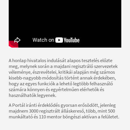
A honlap hivatalos indulását alapos tesztelés előzte
meg, melynek során a majdani regisztráló szervezetek
véleménye, észrevételei, kritikái alapján még számos
kisebb-nagyobb módosítás történt annak érdekében,
hogy az egyes funkciók a lehető legtöbb felhasználó
számára könnyen és egyértelműen elérhetők és
használhatók legyenek.
A Portál iránti érdeklődés gyorsan erősödött, jelenleg
majdnem 3000 regisztrált álláskereső, több, mint 500
munkáltató és 110 mentor böngészi aktívan a felületet.