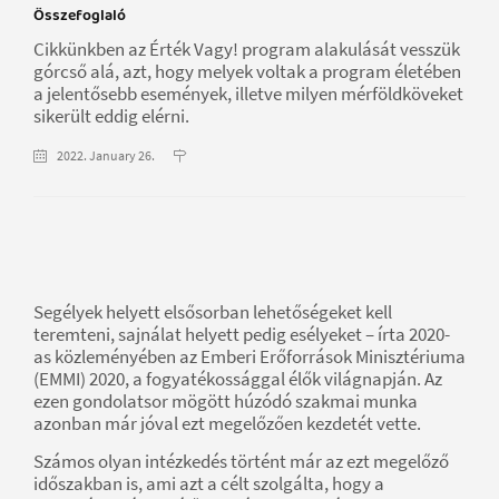
Összefoglaló
Cikkünkben az Érték Vagy! program alakulását vesszük
górcső alá, azt, hogy melyek voltak a program életében
a jelentősebb események, illetve milyen mérföldköveket
sikerült eddig elérni.
2022. January 26.
Segélyek helyett elsősorban lehetőségeket kell
teremteni, sajnálat helyett pedig esélyeket – írta 2020-
as közleményében az Emberi Erőforrások Minisztériuma
(EMMI) 2020, a fogyatékossággal élők világnapján. Az
ezen gondolatsor mögött húzódó szakmai munka
azonban már jóval ezt megelőzően kezdetét vette.
Számos olyan intézkedés történt már az ezt megelőző
időszakban is, ami azt a célt szolgálta, hogy a