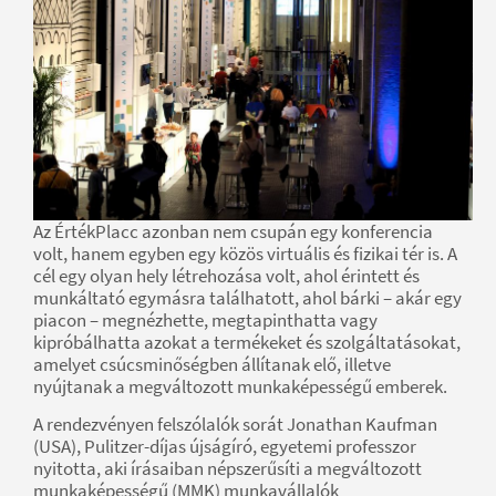
Az ÉrtékPlacc azonban nem csupán egy konferencia
volt, hanem egyben egy közös virtuális és fizikai tér is. A
cél egy olyan hely létrehozása volt, ahol érintett és
munkáltató egymásra találhatott, ahol bárki – akár egy
piacon – megnézhette, megtapinthatta vagy
kipróbálhatta azokat a termékeket és szolgáltatásokat,
amelyet csúcsminőségben állítanak elő, illetve
nyújtanak a megváltozott munkaképességű emberek.
A rendezvényen felszólalók sorát Jonathan Kaufman
(USA), Pulitzer-díjas újságíró, egyetemi professzor
nyitotta, aki írásaiban népszerűsíti a megváltozott
munkaképességű (MMK) munkavállalók