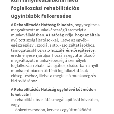
kormányhivataloknál lévő
foglalkozási rehabilitációs
ügyintézők felkeresése
A Rehabilitációs Hatóság feladata
, hogy segítse a
megváltozott munkaképességű személyt a
munkavállalásban. A Hatóság célja, hogy az általa
nyújtott szolgáltatásokkal, illetve az egyéb -
egészségügyi, szociális stb. - szolgáltatásokhoz,
támogatásokhoz való hozzáférés elősegítésével
eredményesen járuljon hozzá az együttműködő
megváltozott munkaképességű személyek
foglalkozási rehabilitációjához, elsősorban a nyílt
munkaerő-piacon történő foglalkoztatásuk
elősegítéséhez, illetve a megfelelő munkavégzés
biztosításához.
A Rehabilitációs Hatóság ügyfelévé két módon
lehet válni
- rehabilitációs ellátás megállapítását követően,
vagy
- önkéntes módon, kérve az együttműködést.