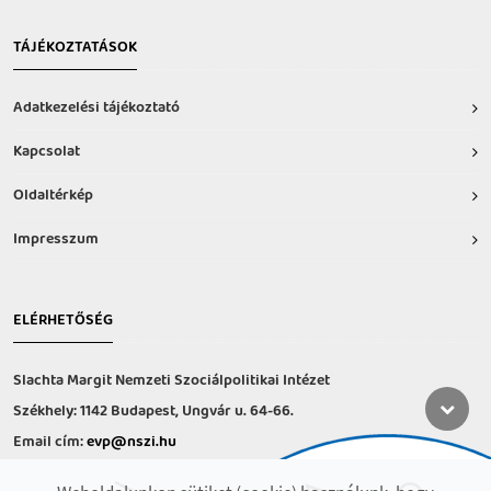
TÁJÉKOZTATÁSOK
Adatkezelési tájékoztató
Kapcsolat
Oldaltérkép
Impresszum
ELÉRHETŐSÉG
Slachta Margit Nemzeti Szociálpolitikai Intézet
Székhely: 1142 Budapest, Ungvár u. 64-66.
Email cím:
evp@nszi.hu
Információs vonal: +36 30 682-6371