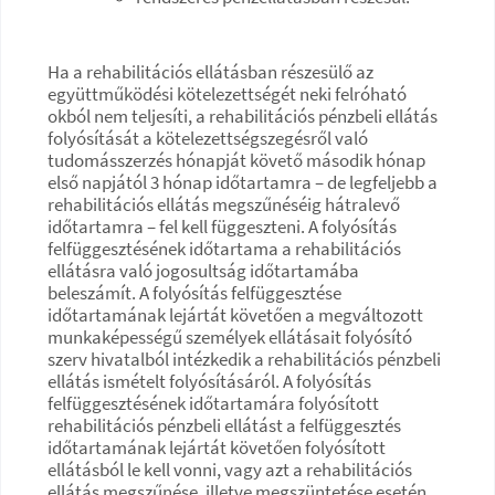
Ha a rehabilitációs ellátásban részesülő az
együttműködési kötelezettségét neki felróható
okból nem teljesíti, a rehabilitációs pénzbeli ellátás
folyósítását a kötelezettségszegésről való
tudomásszerzés hónapját követő második hónap
első napjától 3 hónap időtartamra – de legfeljebb a
rehabilitációs ellátás megszűnéséig hátralevő
időtartamra – fel kell függeszteni. A folyósítás
felfüggesztésének időtartama a rehabilitációs
ellátásra való jogosultság időtartamába
beleszámít. A folyósítás felfüggesztése
időtartamának lejártát követően a megváltozott
munkaképességű személyek ellátásait folyósító
szerv hivatalból intézkedik a rehabilitációs pénzbeli
ellátás ismételt folyósításáról. A folyósítás
felfüggesztésének időtartamára folyósított
rehabilitációs pénzbeli ellátást a felfüggesztés
időtartamának lejártát követően folyósított
ellátásból le kell vonni, vagy azt a rehabilitációs
ellátás megszűnése, illetve megszüntetése esetén