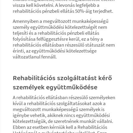
vissza kell követelni. A levonás legfeljebb a
rehabilitációs pénzbeli ellátás 50%-áig terjedhet.
Amennyiben a megváltozott munkaképességű
személy együttműködési kötelezettségét nem
teljesíti és a rehabilitációs pénzbeli ellátás
folyósítása felfüggesztésre kerül, ez a tény a
rehabilitációs ellátásban részesülő státuszát nem
érinti, az együttműködési kötelezettsége
változatlanul fennáll.
Rehabilitációs szolgáltatást kérő
személyek együttműködése
A rehabilitációs ellátásban részesülő személyeken
kívül a rehabilitációs szolgáltatásokat azok a
megváltozott munkaképességű személyek is
igénybe vehetik, akiknek nincs együttműködési
kötelezettségük, de szeretnének munkát vállalni.
Ebben az esetben kérniük kell a Rehabilitációs
Hatóságnál a nyilvántartásba vételüket. Ezen