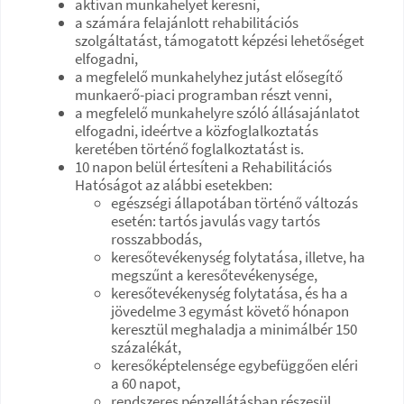
aktívan munkahelyet keresni,
a számára felajánlott rehabilitációs
szolgáltatást, támogatott képzési lehetőséget
elfogadni,
a megfelelő munkahelyhez jutást elősegítő
munkaerő-piaci programban részt venni,
a megfelelő munkahelyre szóló állásajánlatot
elfogadni, ideértve a közfoglalkoztatás
keretében történő foglalkoztatást is.
10 napon belül értesíteni a Rehabilitációs
Hatóságot az alábbi esetekben:
egészségi állapotában történő változás
esetén: tartós javulás vagy tartós
rosszabbodás,
keresőtevékenység folytatása, illetve, ha
megszűnt a keresőtevékenysége,
keresőtevékenység folytatása, és ha a
jövedelme 3 egymást követő hónapon
keresztül meghaladja a minimálbér 150
százalékát,
keresőképtelensége egybefüggően eléri
a 60 napot,
rendszeres pénzellátásban részesül.