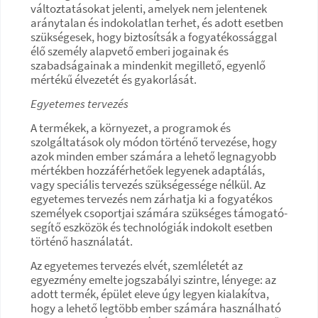
változtatásokat jelenti, amelyek nem jelentenek
aránytalan és indokolatlan terhet, és adott esetben
szükségesek, hogy biztosítsák a fogyatékossággal
élő személy alapvető emberi jogainak és
szabadságainak a mindenkit megillető, egyenlő
mértékű élvezetét és gyakorlását.
Egyetemes tervezés
A termékek, a környezet, a programok és
szolgáltatások oly módon történő tervezése, hogy
azok minden ember számára a lehető legnagyobb
mértékben hozzáférhetőek legyenek adaptálás,
vagy speciális tervezés szükségessége nélkül. Az
egyetemes tervezés nem zárhatja ki a fogyatékos
személyek csoportjai számára szükséges támogató-
segítő eszközök és technológiák indokolt esetben
történő használatát.
Az egyetemes tervezés elvét, szemléletét az
egyezmény emelte jogszabályi szintre, lényege: az
adott termék, épület eleve úgy legyen kialakítva,
hogy a lehető legtöbb ember számára használható