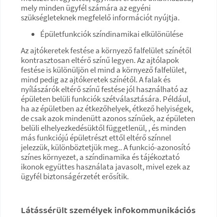
mely minden ügyfél számára az egyéni
szükségleteknek megfelelő információt nyújtja.
Épületfunkciók színdinamikai elkülönülése
Az ajtókeretek festése a környező falfelület színétől
kontrasztosan eltérő színű legyen. Az ajtólapok
festése is különüljön el mind a környező falfelület,
mind pedig az ajtókeretek színétől. A falak és
nyílászárók eltérő színű festése jól használható az
épületen belüli funkciók szétválasztására. Például,
ha az épületben az étkezőhelyek, étkező helyiségek,
de csak azok mindenütt azonos színűek, az épületen
belüli elhelyezkedésüktől függetlenül, , és minden
más funkciójú épületrészt ettől eltérő színnel
jelezzük, különböztetjük meg.. A funkció-azonosító
színes környezet, a színdinamika és tájékoztató
ikonok együttes használata javasolt, mivel ezek az
ügyfél biztonságérzetét erősítik.
Látássérült személyek infokommunikációs