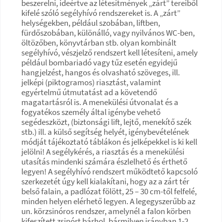
beszerelni, ideértve az létesítmények „zárt” tereiből
kifelé szóló segélyhívó rendszereket is. A „zárt”
helységekben, például szobában, liftben,
fürdőszobában, különálló, vagy nyilvános WC-ben,
öltözőben, könyvtárban stb. olyan kombinált
segélyhívó, vészjelző rendszert kell létesíteni, amely
például bombariadó vagy tűz esetén egyidejű
hangjelzést, hangos és olvasható szöveges, ill.
jelképi (piktogramos) riasztást, valamint
egyértelmű útmutatást ad a követendő
magatartásról is. A menekülési útvonalat és a
fogyatékos személy által igénybe vehető
segédeszközt, (biztonsági lift, lejtő, menekítő szék
stb.) ill. a külső segítség helyét, igénybevételének
módját tájékoztató táblákon és jelképekkel is ki kell
jelölni! A segélykérés, a riasztás és a menekülési
utasítás mindenki számára észlelhető és érthető
legyen! A segélyhívó rendszert működtető kapcsoló
szerkezetét úgy kell kialakítani, hogy az a zárt tér
belső falain, a padlózat fölött, 25 – 30 cm-től felfelé,
minden helyen elérhető legyen. A legegyszerűbb az
un. körzsinóros rendszer, amelynél a falon körben
kifeszített zsinórt bárhol, bármilyen irányban 1-2