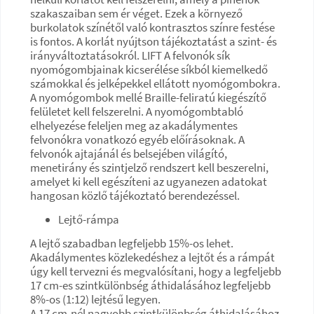
szakaszaiban sem ér véget. Ezek a környező
burkolatok színétől való kontrasztos színre festése
is fontos. A korlát nyújtson tájékoztatást a szint- és
irányváltoztatásokról. LIFT A felvonók sík
nyomógombjainak kicserélése síkból kiemelkedő
számokkal és jelképekkel ellátott nyomógombokra.
A nyomógombok mellé Braille-feliratú kiegészítő
felületet kell felszerelni. A nyomógombtabló
elhelyezése feleljen meg az akadálymentes
felvonókra vonatkozó egyéb előírásoknak. A
felvonók ajtajánál és belsejében világító,
menetirány és szintjelző rendszert kell beszerelni,
amelyet ki kell egészíteni az ugyanezen adatokat
hangosan közlő tájékoztató berendezéssel.
Lejtő-rámpa
A lejtő szabadban legfeljebb 15%-os lehet.
Akadálymentes közlekedéshez a lejtőt és a rámpát
úgy kell tervezni és megvalósítani, hogy a legfeljebb
17 cm-es szintkülönbség áthidalásához legfeljebb
8%-os (1:12) lejtésű legyen.
A 17 cm-nél nagyobb szintkülönbség áthidalásához