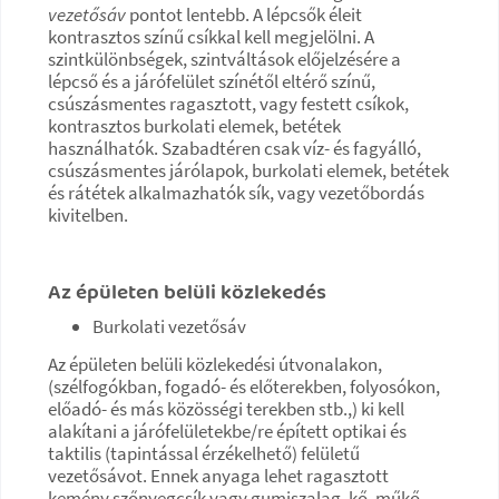
vezetősáv
pontot lentebb. A lépcsők éleit
kontrasztos színű csíkkal kell megjelölni. A
szintkülönbségek, szintváltások előjelzésére a
lépcső és a járófelület színétől eltérő színű,
csúszásmentes ragasztott, vagy festett csíkok,
kontrasztos burkolati elemek, betétek
használhatók. Szabadtéren csak víz- és fagyálló,
csúszásmentes járólapok, burkolati elemek, betétek
és rátétek alkalmazhatók sík, vagy vezetőbordás
kivitelben.
Az épületen belüli közlekedés
Burkolati vezetősáv
Az épületen belüli közlekedési útvonalakon,
(szélfogókban, fogadó- és előterekben, folyosókon,
előadó- és más közösségi terekben stb.,) ki kell
alakítani a járófelületekbe/re épített optikai és
taktilis (tapintással érzékelhető) felületű
vezetősávot. Ennek anyaga lehet ragasztott
kemény szőnyegcsík vagy gumiszalag, kő, műkő