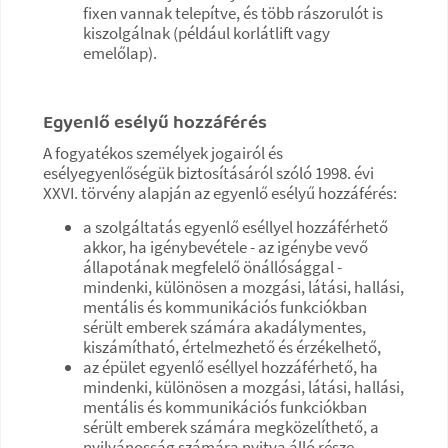
fixen vannak telepítve, és több rászorulót is
kiszolgálnak (például korlátlift vagy
emelőlap).
Egyenlő esélyű hozzáférés
A fogyatékos személyek jogairól és
esélyegyenlőségük biztosításáról szóló 1998. évi
XXVI. törvény alapján az egyenlő esélyű hozzáférés:
a szolgáltatás egyenlő eséllyel hozzáférhető
akkor, ha igénybevétele - az igénybe vevő
állapotának megfelelő önállósággal -
mindenki, különösen a mozgási, látási, hallási,
mentális és kommunikációs funkciókban
sérült emberek számára akadálymentes,
kiszámítható, értelmezhető és érzékelhető,
az épület egyenlő eséllyel hozzáférhető, ha
mindenki, különösen a mozgási, látási, hallási,
mentális és kommunikációs funkciókban
sérült emberek számára megközelíthető, a
nyilvánosság számára nyitva álló része