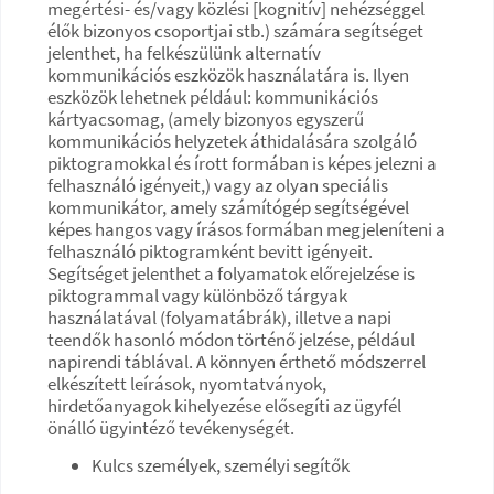
megértési- és/vagy közlési [kognitív] nehézséggel
élők bizonyos csoportjai stb.) számára segítséget
jelenthet, ha felkészülünk alternatív
kommunikációs eszközök használatára is. Ilyen
eszközök lehetnek például: kommunikációs
kártyacsomag, (amely bizonyos egyszerű
kommunikációs helyzetek áthidalására szolgáló
piktogramokkal és írott formában is képes jelezni a
felhasználó igényeit,) vagy az olyan speciális
kommunikátor, amely számítógép segítségével
képes hangos vagy írásos formában megjeleníteni a
felhasználó piktogramként bevitt igényeit.
Segítséget jelenthet a folyamatok előrejelzése is
piktogrammal vagy különböző tárgyak
használatával (folyamatábrák), illetve a napi
teendők hasonló módon történő jelzése, például
napirendi táblával. A könnyen érthető módszerrel
elkészített leírások, nyomtatványok,
hirdetőanyagok kihelyezése elősegíti az ügyfél
önálló ügyintéző tevékenységét.
Kulcs személyek, személyi segítők