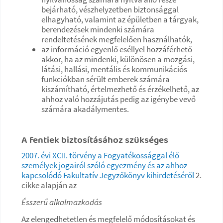
bejárható, vészhelyzetben biztonsággal
elhagyható, valamint az épületben a tárgyak,
berendezések mindenki számára
rendeltetésének megfelelően használhatók,
az információ egyenlő eséllyel hozzáférhető
akkor, ha az mindenki, különösen a mozgási,
látási, hallási, mentális és kommunikációs
funkciókban sérült emberek számára
kiszámítható, értelmezhető és érzékelhető, az
ahhoz való hozzájutás pedig az igénybe vevő
számára akadálymentes.
A fentiek biztosításához szükséges
2007. évi XCII. törvény a Fogyatékossággal élő
személyek jogairól szóló egyezmény és az ahhoz
kapcsolódó Fakultatív Jegyzőkönyv kihirdetéséről
2.
cikke alapján az
Ésszerű alkalmazkodás
Az elengedhetetlen és megfelelő módosításokat és