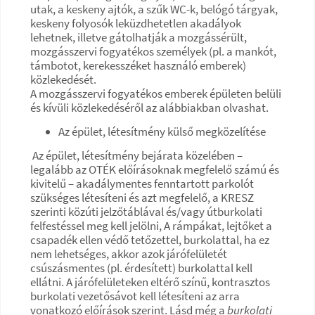
utak, a keskeny ajtók, a szűk WC-k, belógó tárgyak,
keskeny folyosók leküzdhetetlen akadályok
lehetnek, illetve gátolhatják a mozgássérült,
mozgásszervi fogyatékos személyek (pl. a mankót,
támbotot, kerekesszéket használó emberek)
közlekedését.
A mozgásszervi fogyatékos emberek épületen belüli
és kívüli közlekedéséről az alábbiakban olvashat.
Az épület, létesítmény külső megközelítése
Az épület, létesítmény bejárata közelében –
legalább az OTÉK előírásoknak megfelelő számú és
kivitelű – akadálymentes fenntartott parkolót
szükséges létesíteni és azt megfelelő, a KRESZ
szerinti közúti jelzőtáblával és/vagy útburkolati
felfestéssel meg kell jelölni, A rámpákat, lejtőket a
csapadék ellen védő tetőzettel, burkolattal, ha ez
nem lehetséges, akkor azok járófelületét
csúszásmentes (pl. érdesített) burkolattal kell
ellátni. A járófelületeken eltérő színű, kontrasztos
burkolati vezetősávot kell létesíteni az arra
vonatkozó előírások szerint. Lásd még a
burkolati