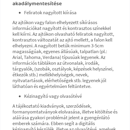
akadálymentesítése
Feliratok nagyított kiírása
Az ajtókon vagy falon elhelyezett síkírásos
információkat nagyított és kontrasztos színekkel
kell kiírni. Az ajtókon olvasható feliratok nagyított,
kontrasztos változatát az ajtó mellett, a falon kell
elhelyezni. A nagyított betűk minimum 3-5cm
magasságúak, egyenes állásúak, talpatlan (pl.:
Arial, Tahoma, Verdana) típusúak legyenek. Az
információs táblákon az útvonalak, irodák,
tárgyalók, (szobák, osztályok, képzések helyszínei,
étkezők stb.) mellékhelyiségek, nevek,
nyitvatartások, elérhetőségek stb. legyenek jól
láthatóan és egyértelműen feltüntetve.
Kézinagyító vagy olvasótévé
A tájékoztató kiadványok, szerződések,
formanyomtatványok elolvasása, illetve kitöltése és
aláírása gyakori problémát jelent a gyengénlátó
emberek számára. Ebben segít a digitális
kézinagyító készülék, illetve az olvasótévé, amelyek