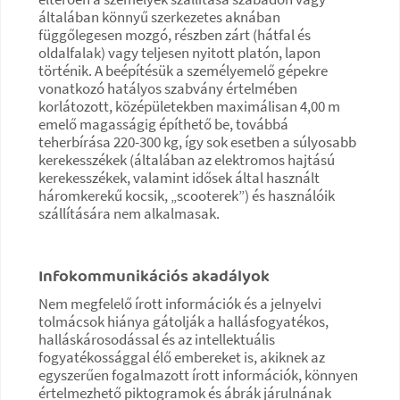
általában könnyű szerkezetes aknában
függőlegesen mozgó, részben zárt (hátfal és
oldalfalak) vagy teljesen nyitott platón, lapon
történik. A beépítésük a személyemelő gépekre
vonatkozó hatályos szabvány értelmében
korlátozott, középületekben maximálisan 4,00 m
emelő magasságig építhető be, továbbá
teherbírása 220-300 kg, így sok esetben a súlyosabb
kerekesszékek (általában az elektromos hajtású
kerekesszékek, valamint idősek által használt
háromkerekű kocsik, „scooterek”) és használóik
szállítására nem alkalmasak.
Infokommunikációs akadályok
Nem megfelelő írott információk és a jelnyelvi
tolmácsok hiánya gátolják a hallásfogyatékos,
halláskárosodással és az intellektuális
fogyatékossággal élő embereket is, akiknek az
egyszerűen fogalmazott írott információk, könnyen
értelmezhető piktogramok és ábrák járulnának