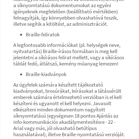
a síknyomtatású dokumentumokat az egyéni
igényeknek megfelelően (beállítható mértékben)
felnagyítják, így könnyebben olvashatóvá teszik,
illetve segítik a kitöltést, az adminisztrációt.
Braille-feliratok
A legfontosabb információkat (pl. helységek neve,
nyitvatartás) Braille-írásos formában is meg kell
jelentetni a síkírásos felirat mellett, vagy a síkírásos
táblát fedő, átlátszó, kemény műanyag lemezen!
Braille-kiadványok
Az ügyfelek számára készített tájékoztató
kiadványokat, brosúrákat, leírásokat a látássérült
emberek számára értelmezhető verzióban is el kell
készíteni és ugyanott el kell helyezni. Javasolt
elkészíteni minden dokumentum nagyított
síknyomtatású (egységesen 18 pontos Ajánlás az
info-kommunikációs akadálymentesítésre - 22 -
Arial vagy más, jól olvasható betűtípus
használatával), illetve Braille-nyomtatású verzióját.