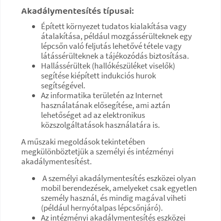
Akadálymentesítés típusai:
Épített környezet tudatos kialakítása vagy
átalakítása, például mozgássérülteknek egy
lépcsőn való feljutás lehetővé tétele vagy
látássérülteknek a tájékozódás biztosítása.
Hallássérültek (hallókészüléket viselők)
segítése kiépített indukciós hurok
segítségével.
Az informatika területén az Internet
használatának elősegítése, ami aztán
lehetőséget ad az elektronikus
közszolgáltatások használatára is.
A műszaki megoldások tekintetében
megkülönböztetjük a személyi és intézményi
akadálymentesítést.
A személyi akadálymentesítés eszközei olyan
mobil berendezések, amelyeket csak egyetlen
személy használ, és mindig magával viheti
(például hernyótalpas lépcsőnjáró).
Az intézményi akadálymentesítés eszközei