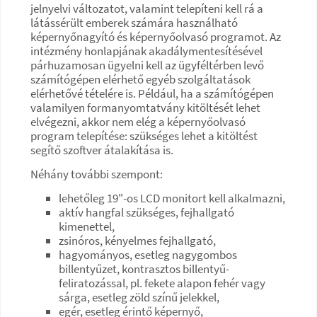
jelnyelvi változatot, valamint telepíteni kell rá a
látássérült emberek számára használható
képernyőnagyító és képernyőolvasó programot. Az
intézmény honlapjának akadálymentesítésével
párhuzamosan ügyelni kell az ügyféltérben levő
számítógépen elérhető egyéb szolgáltatások
elérhetővé tételére is. Például, ha a számítógépen
valamilyen formanyomtatvány kitöltését lehet
elvégezni, akkor nem elég a képernyőolvasó
program telepítése: szükséges lehet a kitöltést
segítő szoftver átalakítása is.
Néhány további szempont:
lehetőleg 19"-os LCD monitort kell alkalmazni,
aktív hangfal szükséges, fejhallgató
kimenettel,
zsinóros, kényelmes fejhallgató,
hagyományos, esetleg nagygombos
billentyűzet, kontrasztos billentyű-
feliratozással, pl. fekete alapon fehér vagy
sárga, esetleg zöld színű jelekkel,
egér, esetleg érintő képernyő,