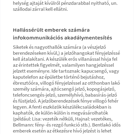
helység ajtaját kívülről pénzdarabbal nyitható, un.
szállodai zárral kell ellátni.
Hallássérült emberek számára
infokommunikációs akadálymentesítés
Siketek és nagyothallók számára (a vészjelző
berendezéseken kívül,) a jelzőhangokat fényjelzéssé
kell átalakítani. A készülék erős villanással hívja fel
az érintettek figyelmét, valamilyen hangjelzéssel
jelzett eseményre. Ide tartoznak: kapucsengő, vagy
kaputelefon az épületbe történő bejutáshoz,
ébresztőóra, villogó fényjelzéssel az otthonban lakó
személy számára, ajtócsengő jelző, kopogásjelző,
telefoncsengés-jelző, személyhívó, babasírás-jelző
és füstjelző. A jelzőberendezések fénye villogó fehér
legyen. A fenti eszközök készülékcsaládokban is
kaphatók, de külön-külön is megvásárolhatók
(például: Lisa: vezeték nélküli, Hajnal: vezetékes,
Bellmann: fény- és rezgő funkció stb.). Bentlakó idős
emberek esetén az étkezésre hívó jelzést is lehet