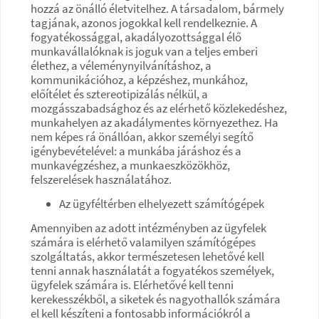
hozzá az önálló életvitelhez. A társadalom, bármely
tagjának, azonos jogokkal kell rendelkeznie. A
fogyatékossággal, akadályozottsággal élő
munkavállalóknak is joguk van a teljes emberi
élethez, a véleménynyilvánításhoz, a
kommunikációhoz, a képzéshez, munkához,
előítélet és sztereotipizálás nélkül, a
mozgásszabadsághoz és az elérhető közlekedéshez,
munkahelyen az akadálymentes környezethez. Ha
nem képes rá önállóan, akkor személyi segítő
igénybevételével: a munkába járáshoz és a
munkavégzéshez, a munkaeszközökhöz,
felszerelések használatához.
Az ügyféltérben elhelyezett számítógépek
Amennyiben az adott intézményben az ügyfelek
számára is elérhető valamilyen számítógépes
szolgáltatás, akkor természetesen lehetővé kell
tenni annak használatát a fogyatékos személyek,
ügyfelek számára is. Elérhetővé kell tenni
kerekesszékből, a siketek és nagyothallók számára
el kell készíteni a fontosabb információkról a