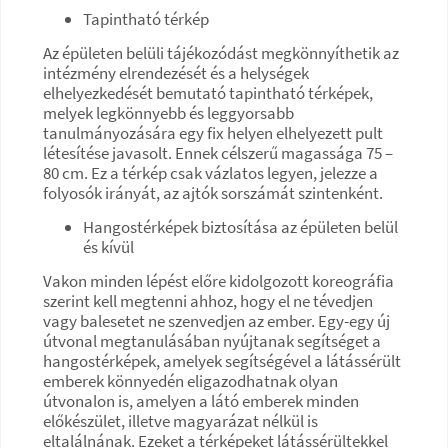
Tapintható térkép
Az épületen belüli tájékozódást megkönnyíthetik az
intézmény elrendezését és a helységek
elhelyezkedését bemutató tapintható térképek,
melyek legkönnyebb és leggyorsabb
tanulmányozására egy fix helyen elhelyezett pult
létesítése javasolt. Ennek célszerű magassága 75 –
80 cm. Ez a térkép csak vázlatos legyen, jelezze a
folyosók irányát, az ajtók sorszámát szintenként.
Hangostérképek biztosítása az épületen belül
és kívül
Vakon minden lépést előre kidolgozott koreográfia
szerint kell megtenni ahhoz, hogy el ne tévedjen
vagy balesetet ne szenvedjen az ember. Egy-egy új
útvonal megtanulásában nyújtanak segítséget a
hangostérképek, amelyek segítségével a látássérült
emberek könnyedén eligazodhatnak olyan
útvonalon is, amelyen a látó emberek minden
előkészület, illetve magyarázat nélkül is
eltalálnának. Ezeket a térképeket látássérültekkel