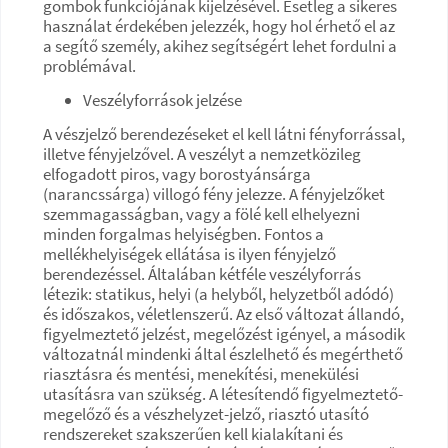
gombok funkciójának kijelzésével. Esetleg a sikeres
használat érdekében jelezzék, hogy hol érhető el az
a segítő személy, akihez segítségért lehet fordulni a
problémával.
Veszélyforrások jelzése
A vészjelző berendezéseket el kell látni fényforrással,
illetve fényjelzővel. A veszélyt a nemzetközileg
elfogadott piros, vagy borostyánsárga
(narancssárga) villogó fény jelezze. A fényjelzőket
szemmagasságban, vagy a fölé kell elhelyezni
minden forgalmas helyiségben. Fontos a
mellékhelyiségek ellátása is ilyen fényjelző
berendezéssel. Általában kétféle veszélyforrás
létezik: statikus, helyi (a helyből, helyzetből adódó)
és időszakos, véletlenszerű. Az első változat állandó,
figyelmeztető jelzést, megelőzést igényel, a második
változatnál mindenki által észlelhető és megérthető
riasztásra és mentési, menekítési, menekülési
utasításra van szükség. A létesítendő figyelmeztető-
megelőző és a vészhelyzet-jelző, riasztó utasító
rendszereket szakszerűen kell kialakítani és