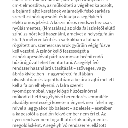
cm-t elmozdítva, az működteti a végéhez kapcsolt,
a bejárati ajtó keretének valamelyik felső sarkára
szerelt zsinórkapcsolót és kiadja a segélykérő
elektromos jelzést. A körzsinóros rendszerhez csak
nyúlásmentes, (fémszálas,) az oldalfal színétől elütő
színű zsinórt kell használni, amelyet a helység falán
kb. 1,5 méterenként és a sarkokban a falban
rögzített un. szemescsavarok gyűrűin végig fűzve
kell vezetni. A zsinór kellő feszességét a
zsinórkapcsolóval párhuzamosan beépítendő
húzórúgóval lehet fenntartani. A segélyhívó
rendszer használati utasítását – szöveges, vagy
ábrás kivitelben – nagyméretű falitáblán
olvashatóan és tapinthatóan a bejárati ajtó mellett
kell a falon elhelyezni. A falra szerelt
nyomógombbal, vagy lelógó húzózsinórral
működtethető segélyhívó berendezés semmiféle
akadálymentességi követelménynek nem felel meg,
mivel a leggyakoribb baleset – az elesés – esetében
a kapcsolót a padlón fekvő ember nem éri el. Az
ilyen rendszer nem fogadható el akadálymentes
megoldásként. A segélyhívó rendszerrel ellátott