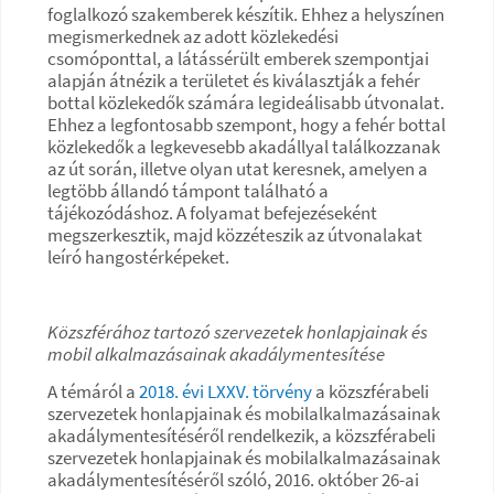
foglalkozó szakemberek készítik. Ehhez a helyszínen
megismerkednek az adott közlekedési
csomóponttal, a látássérült emberek szempontjai
alapján átnézik a területet és kiválasztják a fehér
bottal közlekedők számára legideálisabb útvonalat.
Ehhez a legfontosabb szempont, hogy a fehér bottal
közlekedők a legkevesebb akadállyal találkozzanak
az út során, illetve olyan utat keresnek, amelyen a
legtöbb állandó támpont található a
tájékozódáshoz. A folyamat befejezéseként
megszerkesztik, majd közzéteszik az útvonalakat
leíró hangostérképeket.
Közszférához tartozó szervezetek honlapjainak és
mobil alkalmazásainak akadálymentesítése
A témáról a
2018. évi LXXV. törvény
a közszférabeli
szervezetek honlapjainak és mobilalkalmazásainak
akadálymentesítéséről rendelkezik, a közszférabeli
szervezetek honlapjainak és mobilalkalmazásainak
akadálymentesítéséről szóló, 2016. október 26-ai