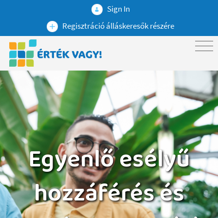
Sign In
Regisztráció álláskeresők részére
Egyenlő esélyű
hozzáférés és