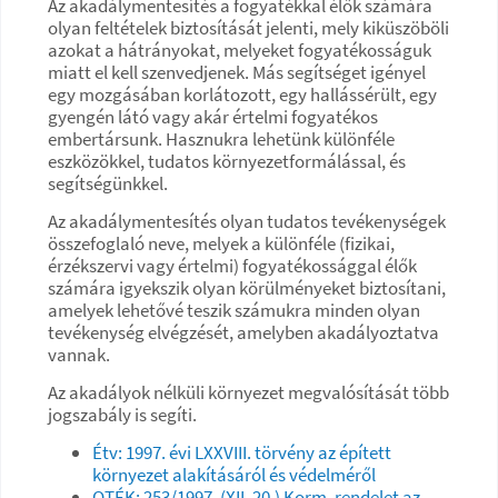
Az akadálymentesítés a fogyatékkal élők számára
olyan feltételek biztosítását jelenti, mely kiküszöböli
azokat a hátrányokat, melyeket fogyatékosságuk
miatt el kell szenvedjenek. Más segítséget igényel
egy mozgásában korlátozott, egy hallássérült, egy
gyengén látó vagy akár értelmi fogyatékos
embertársunk. Hasznukra lehetünk különféle
eszközökkel, tudatos környezetformálással, és
segítségünkkel.
Az akadálymentesítés olyan tudatos tevékenységek
összefoglaló neve, melyek a különféle (fizikai,
érzékszervi vagy értelmi) fogyatékossággal élők
számára igyekszik olyan körülményeket biztosítani,
amelyek lehetővé teszik számukra minden olyan
tevékenység elvégzését, amelyben akadályoztatva
vannak.
Az akadályok nélküli környezet megvalósítását több
jogszabály is segíti.
Étv: 1997. évi LXXVIII. törvény az épített
környezet alakításáról és védelméről
OTÉK: 253/1997. (XII. 20.) Korm. rendelet az