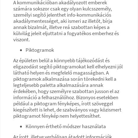
A kommunikációban akadályozott emberek
számára sokszor csak egy olyan kulcsszemély,
személyi segítő jelenthet info-kommunikációs
akadálymentességet, aki ismeri az illetőt, bírja
annak bizalmát, illetve reá szabottan képes a
külvilág jeleit eljuttatni a fogyatékos emberhez és
viszont.
Piktogramok
Az épületen belül a könnyebb tájékozódást és
eligazodást segítő piktogramokat kell elhelyezni jól
látható helyen és megfelelő magasságban. A
piktogramok alkalmazása során törekedni kell a
legteljesebb paletta alkalmazására annak
érdekében, hogy személyre szabottan jusson el az
információ a felhasználóhoz. Bizonyos esetekben
például a piktogram fényképes, írott szöveggel
kiegészített is lehet, de szabványos vagy közismert
piktogramot fénykép nem helyettesíthet.
Könnyen érthető módszer használata
Az írott, illetve verbálisan átadott információk