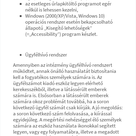
az esetleges űrlapkitöltő programot egér
nélkül is lehessen kezelni,
Windows (2000/XP/Vista, Windows 10)
operációs rendszer esetén bekapcsolható
állapotú „Kisegítő lehetőségek”
(=„Accessibility”) program készlet.
Ügyfélhívó rendszer
Amennyiben az intézmény ügyfélhívó rendszert
működtet, annak önálló használatát biztosítania
kell a fogyatékos személyek számára is. Az
ügyfélszámot kiadó eszköz legyen elérhető
kerekesszékből, illetve a látássérült emberek
számára is. Elsősorban a látássérült emberek
számára okoz problémát továbbá, ha a soron
következő ügyfél számát csak kiírják. A jó megoldás:
a soron következő szám felolvasása, a kiírással
egyidejűleg. A megértési nehézséggel élő személyek
számára az eszköz használata ikonokkal segített
legyen, vagy egy folyamatábra, illetve a megadott