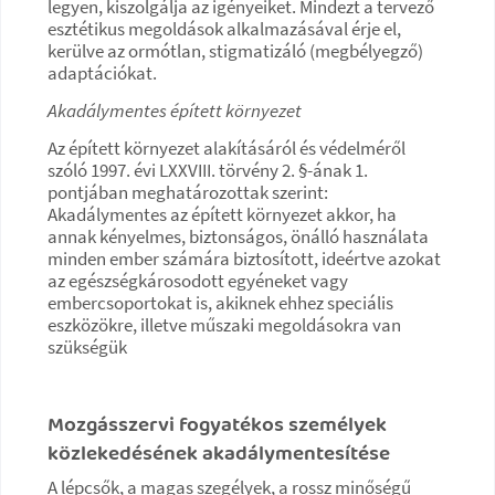
legyen, kiszolgálja az igényeiket. Mindezt a tervező
esztétikus megoldások alkalmazásával érje el,
kerülve az ormótlan, stigmatizáló (megbélyegző)
adaptációkat.
Akadálymentes épített környezet
Az épített környezet alakításáról és védelméről
szóló 1997. évi LXXVIII. törvény 2. §-ának 1.
pontjában meghatározottak szerint:
Akadálymentes az épített környezet akkor, ha
annak kényelmes, biztonságos, önálló használata
minden ember számára biztosított, ideértve azokat
az egészségkárosodott egyéneket vagy
embercsoportokat is, akiknek ehhez speciális
eszközökre, illetve műszaki megoldásokra van
szükségük
Mozgásszervi fogyatékos személyek
közlekedésének akadálymentesítése
A lépcsők, a magas szegélyek, a rossz minőségű