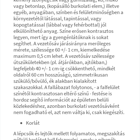
vagy betonlap, (kopásálló burkolati elem,) illetve
egyéb, anyagában, színben és felületminőségben a
környezetétől látással, tapintással, vagy
kopogtatással (lábbal vagy fehérbottal) jól
elkülöníthető anyag. Színe erősen kontrasztos
legyen, mert így a gyengénlátóknak is sokat
segíthet. A vezetősáv járásirányra merőleges
mérete, szélessége 60 +/- 1 cm, kiemelkedése
maximum 0,5 cm lehet. A vezetősáv szélessége
útszűkületekben (pl. átjárókban, ajtókban,)
legfeljebb 40 +/- 1 cm-ig csökkenthető, mindkét
oldalról 60 cm hosszúságú, szimmetrikusan
szűkülő/bővülő, ék alakban kialakított
szakaszokkal. A fallábazat folytonos, - a falfelület
színétől kontrasztosan eltérő színű - festése is
hordoz segítő információt az épületen belüli
közlekedéshez, azonban burkolati vezetősávként
nem fogadható el, azt nem váltja ki, csak kiegészíti.
Korlát
A lépcsők és lejtők mellett folyamatos, megszakítás
nélküli korlátot kell felszerelni, amely a pihenők