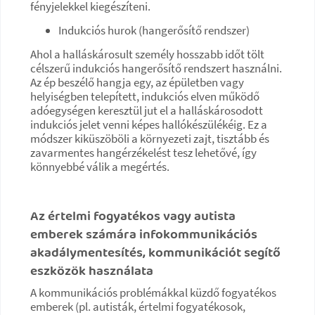
fényjelekkel kiegészíteni.
Indukciós hurok (hangerősítő rendszer)
Ahol a halláskárosult személy hosszabb időt tölt
célszerű indukciós hangerősítő rendszert használni.
Az ép beszélő hangja egy, az épületben vagy
helyiségben telepített, indukciós elven működő
adóegységen keresztül jut el a halláskárosodott
indukciós jelet venni képes hallókészülékéig. Ez a
módszer kiküszöböli a környezeti zajt, tisztább és
zavarmentes hangérzékelést tesz lehetővé, így
könnyebbé válik a megértés.
Az értelmi fogyatékos vagy autista
emberek számára infokommunikációs
akadálymentesítés, kommunikációt segítő
eszközök használata
A kommunikációs problémákkal küzdő fogyatékos
emberek (pl. autisták, értelmi fogyatékosok,