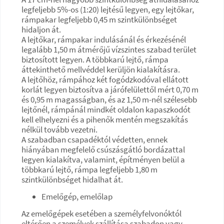
legfeljebb 5%-os (1:20) lejtésű legyen, egy lejtőkar,
rámpakar legfeljebb 0,45 m szintkülönbséget
hidaljon át.
A lejtőkar, rámpakar indulásánál és érkezésénél
legalább 1,50 m átmérőjű vízszintes szabad terület
biztosított legyen. A többkarú lejtő, rámpa
áttekinthető mellvéddel kerüljön kialakításra.
A lejtőhöz, rámpához két fogódzkodóval ellátott
korlát legyen biztosítva a járófelülettől mért 0,70 m
és 0,95 m magasságban, és az 1,50 m-nél szélesebb
lejtőnél, rámpánál mindkét oldalon kapaszkodót
kell elhelyezni és a pihenők mentén megszakítás
nélkül tovább vezetni.
A szabadban csapadéktól védetten, ennek
hiányában megfelelő csúszásgátló bordázattal
legyen kialakítva, valamint, építményen belül a
többkarú lejtő, rámpa legfeljebb 1,80 m
szintkülönbséget hidalhat át.
Emelőgép, emelőlap
Az emelőgépek esetében a személyfelvonóktól
eltérően a személyek szállítása szabadon vagy