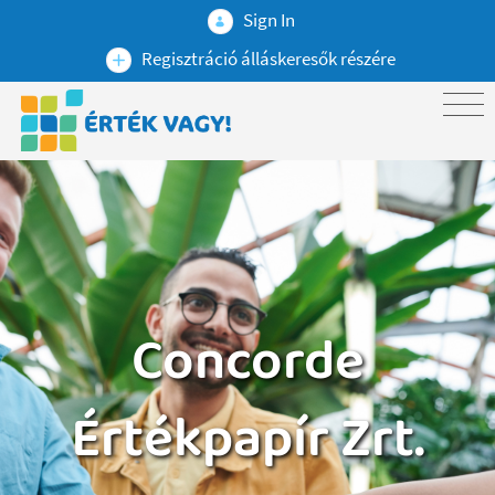
Sign In
Regisztráció álláskeresők részére
Concorde
Értékpapír Zrt.