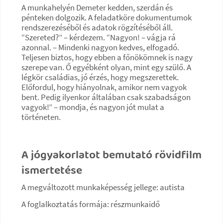
A munkahelyén Demeter kedden, szerdán és
pénteken dolgozik. A feladatköre dokumentumok
rendszerezéséből és adatok rögzítéséből áll.
“Szereted?” – kérdezem. “Nagyon! – vágja rá
azonnal. – Mindenki nagyon kedves, elfogadó.
Teljesen biztos, hogy ebben a főnökömnek is nagy
szerepe van. Ő egyébként olyan, mint egy szülő. A
légkör családias, jó érzés, hogy megszerettek.
Előfordul, hogy hiányolnak, amikor nem vagyok
bent. Pedig ilyenkor általában csak szabadságon
vagyok!” – mondja, és nagyon jót mulat a
történeten.
A jógyakorlatot bemutató rövidfilm
ismertetése
A megváltozott munkaképesség jellege: autista
A foglalkoztatás formája: részmunkaidő