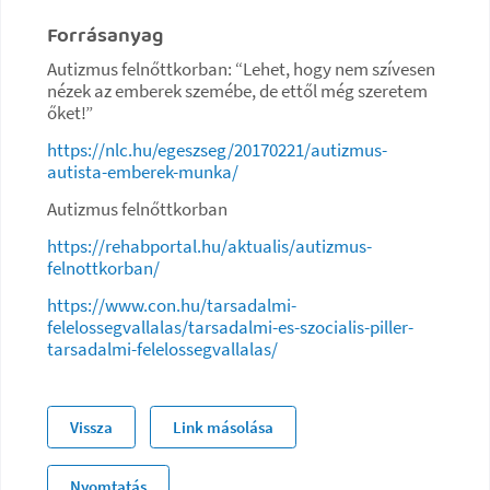
Forrásanyag
Autizmus felnőttkorban: “Lehet, hogy nem szívesen
nézek az emberek szemébe, de ettől még szeretem
őket!”
https://nlc.hu/egeszseg/20170221/autizmus-
autista-emberek-munka/
Autizmus felnőttkorban
https://rehabportal.hu/aktualis/autizmus-
felnottkorban/
https://www.con.hu/tarsadalmi-
felelossegvallalas/tarsadalmi-es-szocialis-piller-
tarsadalmi-felelossegvallalas/
Vissza
Link másolása
Nyomtatás