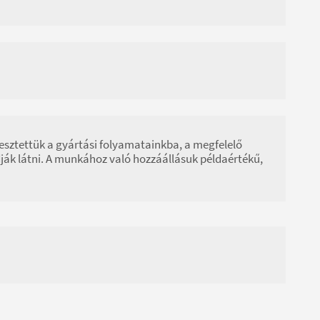
sztettük a gyártási folyamatainkba, a megfelelő
dják látni. A munkához való hozzáállásuk példaértékű,