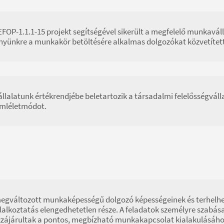
EFOP-1.1.1-15 projekt segítségével sikerült a megfelelő munkavá
nyünkre a munkakör betöltésére alkalmas dolgozókat közvetíte
állalatunk értékrendjébe beletartozik a társadalmi felelősségváll
mléletmódot.
egváltozott munkaképességű dolgozó képességeinek és terhelhe
lalkoztatás elengedhetetlen része. A feladatok személyre szabá
zájárultak a pontos, megbízható munkakapcsolat kialakulásához.