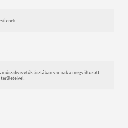
esítenek.
és műszakvezetők tisztában vannak a megváltozott
erületeivel.