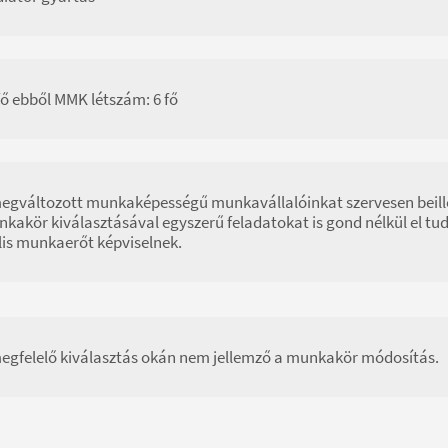
fő ebből MMK létszám: 6 fő
egváltozott munkaképességű munkavállalóinkat szervesen beille
kakör kiválasztásával egyszerű feladatokat is gond nélkül el tu
lis munkaerőt képviselnek.
egfelelő kiválasztás okán nem jellemző a munkakör módosítás.