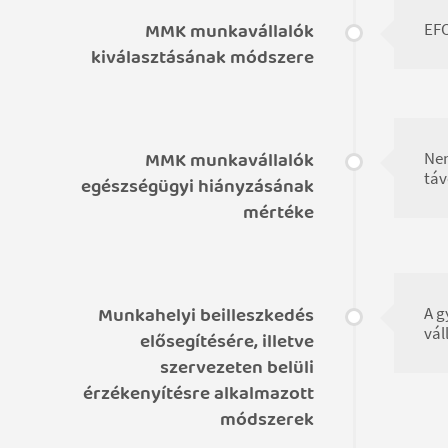
MMK munkavállalók
EFO
kiválasztásának módszere
MMK munkavállalók
Nem
táv
egészségügyi hiányzásának
mértéke
Munkahelyi beilleszkedés
A g
vál
elősegítésére, illetve
szervezeten belüli
érzékenyítésre alkalmazott
módszerek