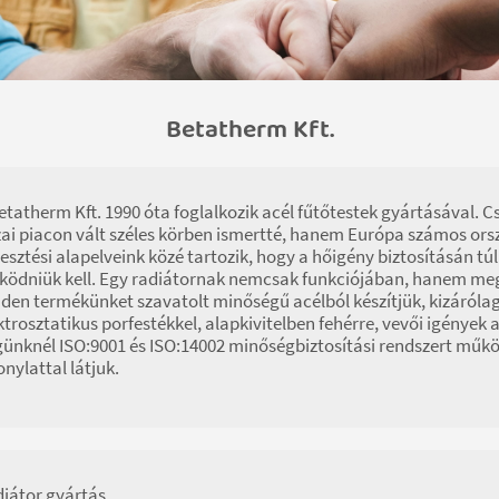
Betatherm Kft.
etatherm Kft. 1990 óta foglalkozik acél fűtőtestek gyártásával. 
ai piacon vált széles körben ismertté, hanem Európa számos ors
lesztési alapelveink közé tartozik, hogy a hőigény biztosításán tú
ödniük kell. Egy radiátornak nemcsak funkciójában, hanem megje
den termékünket szavatolt minőségű acélból készítjük, kizárólag 
ktrosztatikus porfestékkel, alapkivitelben fehérre, vevői igények
ünknél ISO:9001 és ISO:14002 minőségbiztosítási rendszert műk
onylattal látjuk.
iátor gyártás