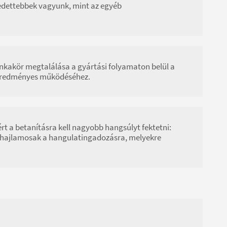
dettebbek vagyunk, mint az egyéb
kakör megtalálása a gyártási folyamaton belül a
lt eredményes működéséhez.
rt a betanításra kell nagyobb hangsúlyt fektetni:
ek hajlamosak a hangulatingadozásra, melyekre