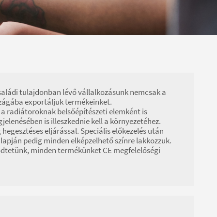
Családi tulajdonban lévő vállalkozásunk nemcsak a
zágába exportáljuk termékeinket.
l a radiátoroknak belsőépítészeti elemként is
lenésében is illeszkednie kell a környezetéhez.
hegesztéses eljárással. Speciális előkezelés után
 alapján pedig minden elképzelhető színre lakkozzuk.
ödtetünk, minden termékünket CE megfelelőségi