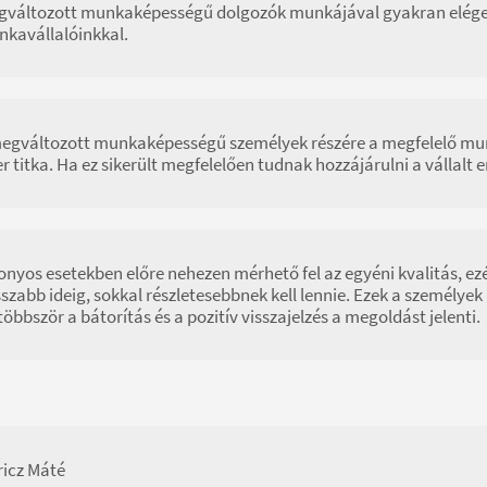
változott munkaképességű dolgozók munkájával gyakran elége
kavállalóinkkal.
egváltozott munkaképességű személyek részére a megfelelő mun
er titka. Ha ez sikerült megfelelően tudnak hozzájárulni a válla
onyos esetekben előre nehezen mérhető fel az egyéni kvalitás, ezé
szabb ideig, sokkal részletesebbnek kell lennie. Ezek a személy
többször a bátorítás és a pozitív visszajelzés a megoldást jelenti.
icz Máté