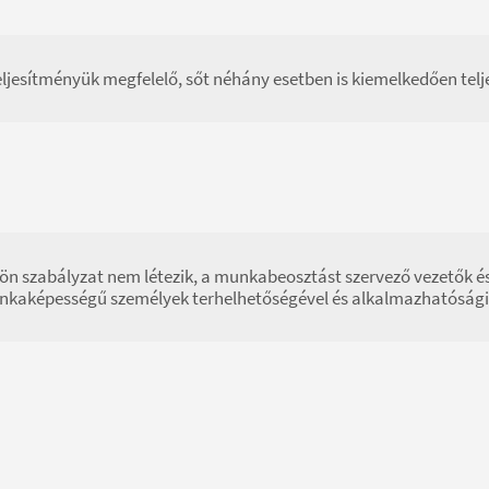
eljesítményük megfelelő, sőt néhány esetben is kiemelkedően telj
ön szabályzat nem létezik, a munkabeosztást szervező vezetők 
kaképességű személyek terhelhetőségével és alkalmazhatósági t