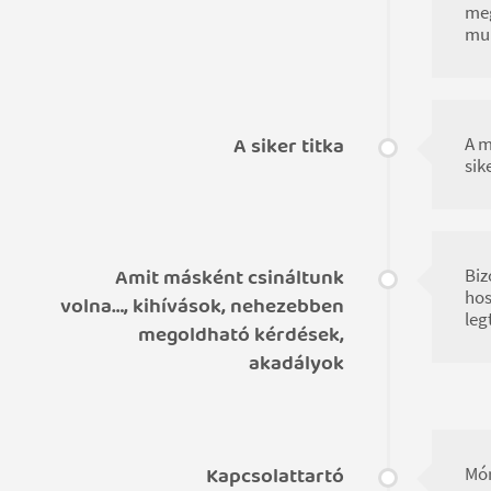
meg
mun
A siker titka
A m
sik
Amit másként csináltunk
Biz
hos
volna…, kihívások, nehezebben
leg
megoldható kérdések,
akadályok
Kapcsolattartó
Mór