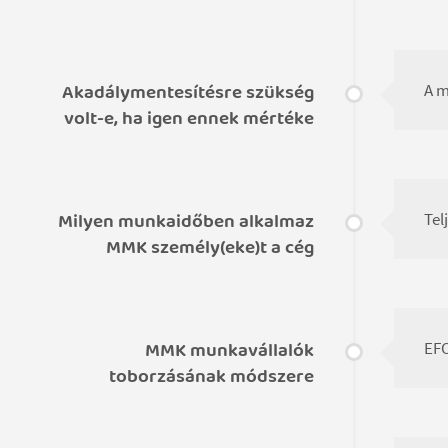
Akadálymentesítésre szükség
A m
volt-e, ha igen ennek mértéke
Milyen munkaidőben alkalmaz
Tel
MMK személy(eke)t a cég
MMK munkavállalók
EFO
toborzásának módszere