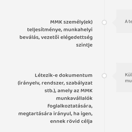
MMK személy(ek)
A t
teljesítménye, munkahelyi
beválás, vezetői elégedettség
szintje
Létezik-e dokumentum
Kül
mun
(irányelv, rendszer, szabályzat
stb.), amely az MMK
munkavállalók
foglalkoztatására,
megtartására irányul, ha igen,
ennek rövid célja