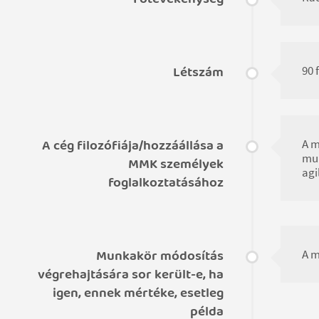
Létszám
90 
A cég filozófiája/hozzáállása a
A m
mun
MMK személyek
agi
foglalkoztatásához
Munkakör módosítás
A m
végrehajtására sor került-e, ha
igen, ennek mértéke, esetleg
példa