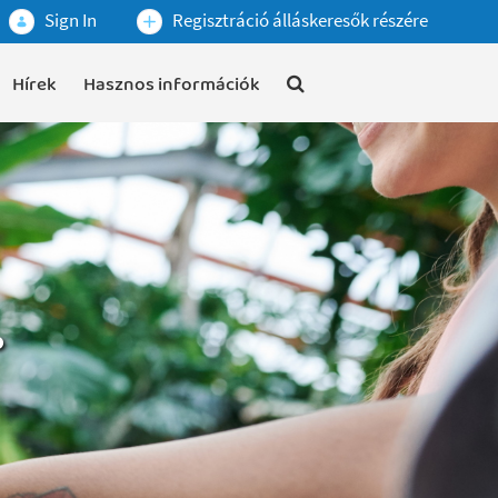
Sign In
Regisztráció álláskeresők részére
Hírek
Hasznos információk
.