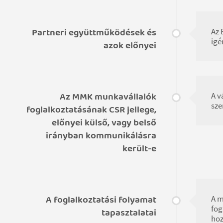
Partneri együttműködések és
Az 
igé
azok előnyei
Az MMK munkavállalók
A v
sze
foglalkoztatásának CSR jellege,
előnyei külső, vagy belső
irányban kommunikálásra
került-e
A foglalkoztatási folyamat
A m
fog
tapasztalatai
hoz