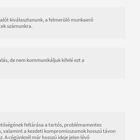
llalót kiválasztanunk, a felmerülő munkaerő
ttek számunkra.
alás, de nem kommunikáljuk kifelé ezt a
tőségének feltárása a tartós, problémamentes
sa, valamint a kezdeti kompromisszumok hosszú távon
 A cégünknél már hosszú ideje jelen lévő