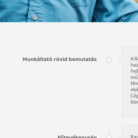
Munkáltató rövid bemutatás
A B
haz
Fej
műk
Min
ele
Cég
biz
Főtevékenység
Rad