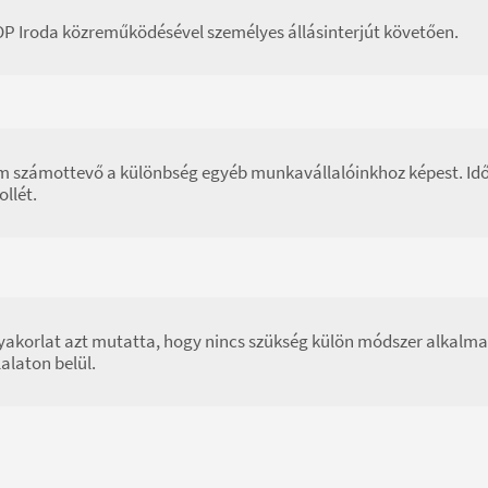
P Iroda közreműködésével személyes állásinterjút követően.
 számottevő a különbség egyéb munkavállalóinkhoz képest. Idősz
ollét.
yakorlat azt mutatta, hogy nincs szükség külön módszer alkalm
lalaton belül.