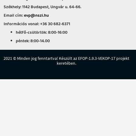
Székhely: 1142 Budapest, Ungvár u. 64-66.
Email cím:
evp@nszi.hu
Információs vonal: +36 30 682-6371
hétfő-csütörtök: 8:00-16:00
péntek: 8:00-14.00
2021 © Minden jog fenntartva! Készült az EFOP-1.9.3-VEKOP-17 projekt
keretében.