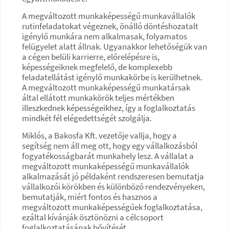
A megváltozott munkaképességű munkavállalók
rutinfeladatokat végeznek, önálló döntéshozatalt
igénylő munkára nem alkalmasak, folyamatos
felügyelet alatt állnak. Ugyanakkor lehetőségük van
a cégen belüli karrierre, előrelépésre is,
képességeiknek megfelelő, de komplexebb
feladatellátást igénylő munkakörbe is kerülhetnek.
A megváltozott munkaképességű munkatársak
által ellátott munkakörök teljes mértékben
illeszkednek képességeikhez, így a foglalkoztatás
mindkét fél elégedettségét szolgálja.
Miklós, a Bakosfa Kft. vezetője vallja, hogy a
segítség nem áll meg ott, hogy egy vállalkozásból
fogyatékosságbarát munkahely lesz. A vállalat a
megváltozott munkaképességű munkavállalók
alkalmazását jó példaként rendszeresen bemutatja
vállalkozói körökben és különböző rendezvényeken,
bemutatják, miért fontos és hasznos a
megváltozott munkaképességűek foglalkoztatása,
ezáltal kívánják ösztönözni a célcsoport
foglalkoztatásának bővítését.