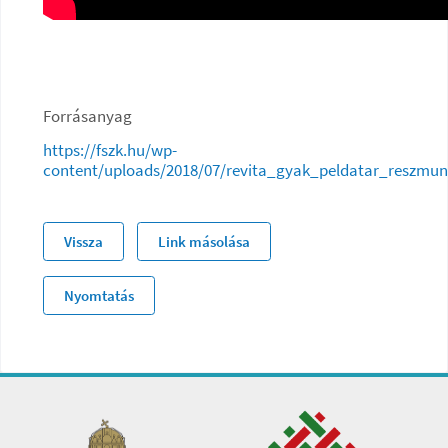
Forrásanyag
https://fszk.hu/wp-
content/uploads/2018/07/revita_gyak_peldatar_reszmun
Vissza
Link másolása
Nyomtatás