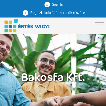
Sign In
Regisztráció álláskeresők részére
Bakosfa Kft.