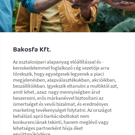
Bakosfa Kft.
Az asztalosipari alapanyag előállítással és -
kereskedelemmel foglalkozó cég vezetője arra
törekszik, hogy egységesek legyenek a piaci
megjelenésben, alapválasztékukban, akcióikban,
beszállítóikban. Igyekszik eltanulni a multiktól azt,
amit lehet, azaz: nagy mennyiségben árut
beszerezni, erős márkanévvel biztosítani az
ismertséget és vevői bizalmat, és eredményes
marketing tevékenységet folytatni. Az országot
behálózó apró barkácsboltokat nem
konkurenciának tekinti, hanem meglévő vagy
lehetséges partnerként hívja őket
együttműködésre.