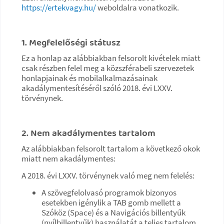
https://ertekvagy.hu/
weboldalra vonatkozik.
1. Megfelelőségi státusz
Ez a honlap az alábbiakban felsorolt kivételek miatt
csak részben felel meg a közszférabeli szervezetek
honlapjainak és mobilalkalmazásainak
akadálymentesítéséről szóló 2018. évi LXXV.
törvénynek.
2. Nem akadálymentes tartalom
Az alábbiakban felsorolt tartalom a következő okok
miatt nem akadálymentes:
A 2018. évi LXXV. törvénynek való meg nem felelés:
A szövegfelolvasó programok bizonyos
esetekben igénylik a TAB gomb mellett a
Szóköz (Space) és a Navigációs billentyűk
(nyílbillentyűk) használatát a teljes tartalom