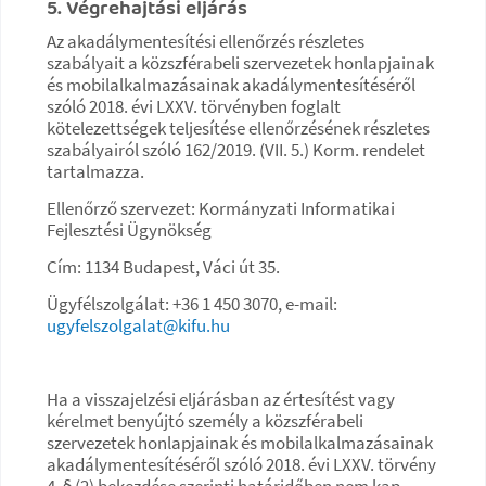
5. Végrehajtási eljárás
Az akadálymentesítési ellenőrzés részletes
szabályait a közszférabeli szervezetek honlapjainak
és mobilalkalmazásainak akadálymentesítéséről
szóló 2018. évi LXXV. törvényben foglalt
kötelezettségek teljesítése ellenőrzésének részletes
szabályairól szóló 162/2019. (VII. 5.) Korm. rendelet
tartalmazza.
Ellenőrző szervezet: Kormányzati Informatikai
Fejlesztési Ügynökség
Cím: 1134 Budapest, Váci út 35.
Ügyfélszolgálat: +36 1 450 3070, e-mail:
ugyfelszolgalat@kifu.hu
Ha a visszajelzési eljárásban az értesítést vagy
kérelmet benyújtó személy a közszférabeli
szervezetek honlapjainak és mobilalkalmazásainak
akadálymentesítéséről szóló 2018. évi LXXV. törvény
4. § (2) bekezdése szerinti határidőben nem kap,