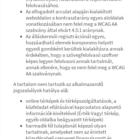
felolvasásához.
Az elfogadott arculat alapján kialakított
weboldalon a kontrasztarány egyes aloldalak
vonatkozásában nem felel meg a WCAG AA
szabvány által elvárt 4.5:1 aránynak.
Az álláskeresői regisztrációnál egyes,
hozzáadható elemek komponens helyett
egyedi gombként kerültek kialakításra annak
érdekében, hogy a szövegfelolvasó szoftver
képes legyen felolvasni annak tartalmát,
annak ellenére, hogy ez nem felel meg a WCAG
AA szabványnak.
A tartalom nem tartozik az alkalmazandó́
jogszabályok hatálya alá́:
online térképek és térképszolgáltatások, a
közfeladat ellátásával kapcsolatos alapvető
információk kivételével (Érték Vagy! térkép,
egyéb oldalba beágyazott térképek)
harmadik fél tulajdonát képező olyan
tartalmak, amelyeket nem az érintett
közszférabeli szervezet finanszírozott és