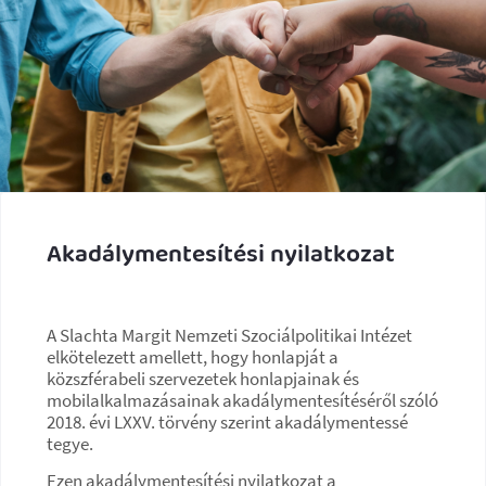
Akadálymentesítési nyilatkozat
A Slachta Margit Nemzeti Szociálpolitikai Intézet
elkötelezett amellett, hogy honlapját a
közszférabeli szervezetek honlapjainak és
mobilalkalmazásainak akadálymentesítéséről szóló
2018. évi LXXV. törvény szerint akadálymentessé
tegye.
Ezen akadálymentesítési nyilatkozat a