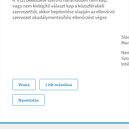
vagy nem kielégítő választ kap a közszférabeli
szervezettől, akkor bejelentése alapján az ellenőrző
szervezet akadálymentesítési ellenőrzést végez.
Sla
Mar
Nem
Szoc
Int
Vissza
Link másolása
Nyomtatás