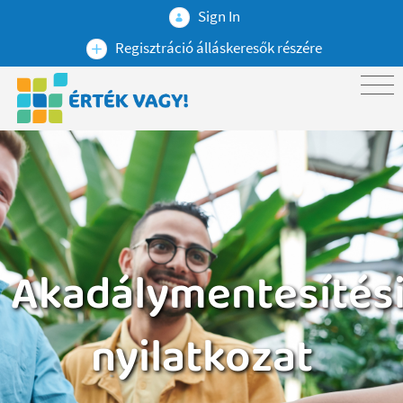
Sign In
Regisztráció álláskeresők részére
Akadálymentesítés
nyilatkozat