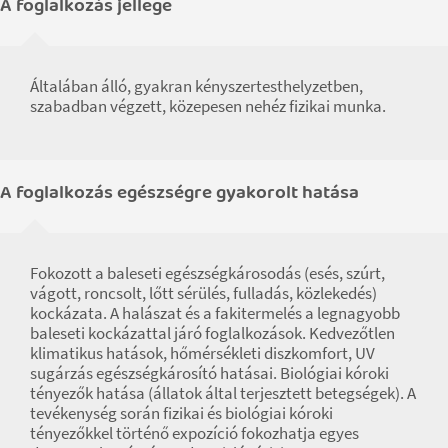
A foglalkozás jellege
Általában álló, gyakran kényszertesthelyzetben,
szabadban végzett, közepesen nehéz fizikai munka.
A foglalkozás egészségre gyakorolt hatása
Fokozott a baleseti egészségkárosodás (esés, szúrt,
vágott, roncsolt, lőtt sérülés, fulladás, közlekedés)
kockázata. A halászat és a fakitermelés a legnagyobb
baleseti kockázattal járó foglalkozások. Kedvezőtlen
klimatikus hatások, hőmérsékleti diszkomfort, UV
sugárzás egészségkárosító hatásai. Biológiai kóroki
tényezők hatása (állatok által terjesztett betegségek). A
tevékenység során fizikai és biológiai kóroki
tényezőkkel történő expozíció fokozhatja egyes