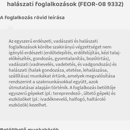
halászati foglalkozások (FEOR-08 9332)
A foglalkozás rövid leírása
Az egyszerű erdészeti, vadászati és halászati
foglalkozások körébe szakirányú végzettséget nem
igénylő erdészeti (erdőtelepítés, erdőfelújítás, kézi talaj-
előkészítés, gondozás, gyomtalanítás, bozótirtás),
vadászati (vadnevelés, vadetetés, és vadgondozás) és
halászati (halak gondozása, etetése, lehalászása,
szállítása) munkákat értünk, amelyek megvalósítása
rendszerint a szakmunkásokkal együtt, azok
útmutatásai alapján történik. A foglalkozás betöltője
egyszerű gépeket (pl.: tereprendező-, ültető gépek) és
eszközöket (pl.: ivadéknevelő, halfogó, haltároló
eszközök) kezelhet.
Betölthető munkakörök