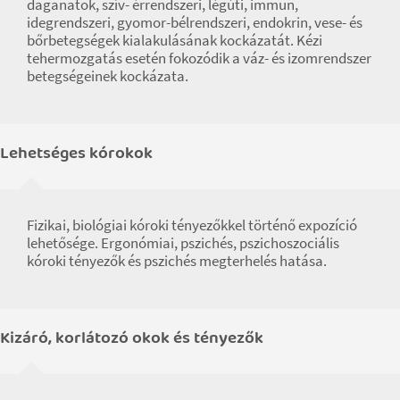
daganatok, szív- érrendszeri, légúti, immun,
idegrendszeri, gyomor-bélrendszeri, endokrin, vese- és
bőrbetegségek kialakulásának kockázatát. Kézi
tehermozgatás esetén fokozódik a váz- és izomrendszer
betegségeinek kockázata.
Lehetséges kórokok
Fizikai, biológiai kóroki tényezőkkel történő expozíció
lehetősége. Ergonómiai, pszichés, pszichoszociális
kóroki tényezők és pszichés megterhelés hatása.
Kizáró, korlátozó okok és tényezők