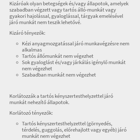
Kizáróak olyan betegségek és/vagy állapotok, amelyek
szabadban végzett vagy tartós álló-munkát vagy
gyakori hajolással, gyaloglással, tárgyak emelésével
járó munkát nem teszik lehetővé.
Kizáró tényezők:
Kézi anyagmozgatással járó munkavégzésre nem
alkalmas
Tartós állómunkát nem végezhet
Sok gyaloglást és/vagy járkálás igénylő munkát
nem végezhet
Szabadban munkát nem végezhet
Korlátozzák a tartós kényszertesthelyzettel járó
munkát nehezítő állapotok.
Korlátozó tényezők:
Tartós kényszertesthelyzettel (görnyedés,
térdelés, guggolás, előrehajlott vagy egyéb) járó
munkát nem végezhet