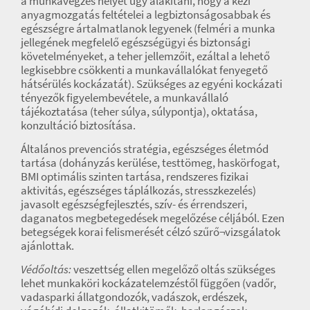
a munkavégzés helyét úgy alakítani, hogy a kézi
anyagmozgatás feltételei a legbiztonságosabbak és
egészségre ártalmatlanok legyenek (felméri a munka
jellegének megfelelő egészségügyi és biztonsági
követelményeket, a teher jellemzőit, ezáltal a lehető
legkisebbre csökkenti a munkavállalókat fenyegető
hátsérülés kockázatát). Szükséges az egyéni kockázati
tényezők figyelembevétele, a munkavállaló
tájékoztatása (teher súlya, súlypontja), oktatása,
konzultáció biztosítása.
Általános prevenciós stratégia, egészséges életmód
tartása (dohányzás kerülése, testtömeg, haskörfogat,
BMI optimális szinten tartása, rendszeres fizikai
aktivitás, egészséges táplálkozás, stresszkezelés)
javasolt egészségfejlesztés, szív- és érrendszeri,
daganatos megbetegedések megelőzése céljából. Ezen
betegségek korai felismerését célzó szűrő¬vizsgálatok
ajánlottak.
Védőoltás:
veszettség ellen megelőző oltás szükséges
lehet munkaköri kockázatelemzéstől függően (vadőr,
vadasparki állatgondozók, vadászok, erdészek,