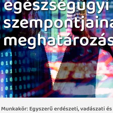
egészségügyi
szempontjain
meghatározá
Munkakör: Egyszerű erdészeti, vadászati és