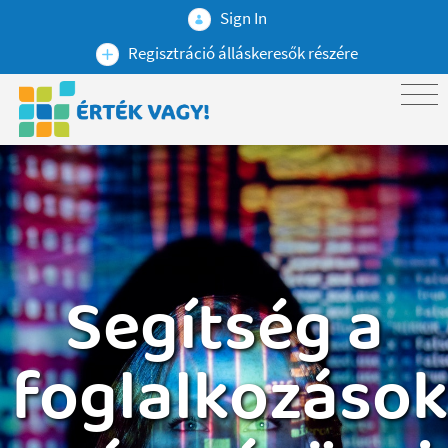
Sign In
Regisztráció álláskeresők részére
Segítség a
foglalkozáso