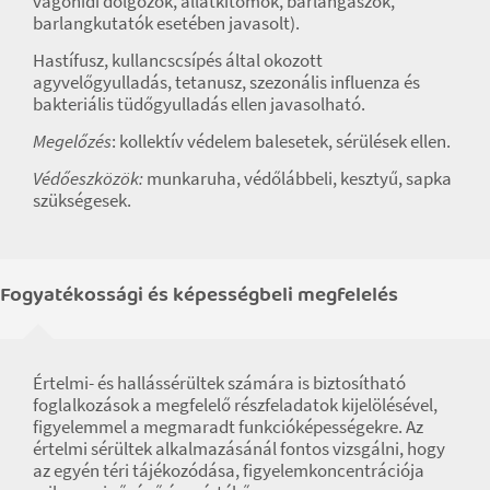
vágóhídi dolgozók, állatkitömők, barlangászok,
barlangkutatók esetében javasolt).
Hastífusz, kullancscsípés által okozott
agyvelőgyulladás, tetanusz, szezonális influenza és
bakteriális tüdőgyulladás ellen javasolható.
Megelőzés
: kollektív védelem balesetek, sérülések ellen.
Védőeszközök:
munkaruha, védőlábbeli, kesztyű, sapka
szükségesek.
Fogyatékossági és képességbeli megfelelés
Értelmi- és hallássérültek számára is biztosítható
foglalkozások a megfelelő részfeladatok kijelölésével,
figyelemmel a megmaradt funkcióképességekre. Az
értelmi sérültek alkalmazásánál fontos vizsgálni, hogy
az egyén téri tájékozódása, figyelemkoncentrációja