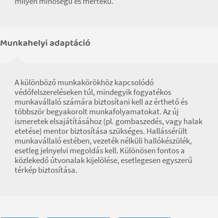
milyen minőségű és mértékű.
Munkahelyi adaptáció
A különböző munkakörökhöz kapcsolódó
védőfelszereléseken túl, mindegyik fogyatékos
munkavállaló számára biztosítani kell az érthető és
többször begyakorolt munkafolyamatokat. Az új
ismeretek elsajátításához (pl. gombaszedés, vagy halak
etetése) mentor biztosítása szükséges. Hallássérült
munkavállaló estében, vezeték nélküli hallókészülék,
esetleg jelnyelvi megoldás kell. Különösen fontos a
közlekedő útvonalak kijelölése, esetlegesen egyszerű
térkép biztosítása.