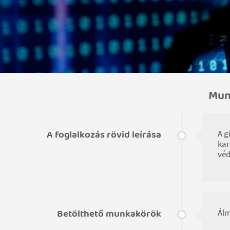
Mun
A foglalkozás rövid leírása
A g
kar
véd
Betölthető munkakörök
Álm