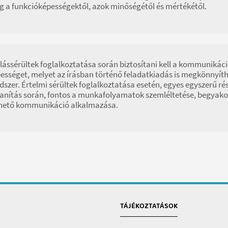
g a funkcióképességektől, azok minőségétől és mértékétől.
lássérültek foglalkoztatása során biztosítani kell a kommunikáció
ességet, melyet az írásban történő feladatkiadás is megkönnyíth
dszer. Értelmi sérültek foglalkoztatása esetén, egyes egyszerű 
anítás során, fontos a munkafolyamatok szemléltetése, begyako
hető kommunikáció alkalmazása.
TÁJÉKOZTATÁSOK