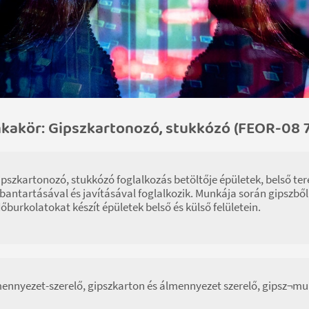
kakör: Gipszkartonozó, stukkózó (FEOR-08 7
ipszkartonozó, stukkózó foglalkozás betöltője épületek, belső ter
bantartásával és javításával foglalkozik. Munkája során gipszből
őburkolatokat készít épületek belső és külső felületein.
ennyezet-szerelő, gipszkarton és álmennyezet szerelő, gipsz¬mun