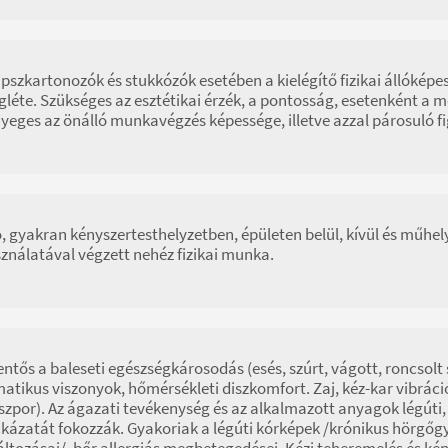
ipszkartonozók és stukkózók esetében a kielégítő fizikai állóképes
léte. Szükséges az esztétikai érzék, a pontosság, esetenként a 
yeges az önálló munkavégzés képessége, illetve azzal párosuló 
ó, gyakran kényszertesthelyzetben, épületen belül, kívül és mű
ználatával végzett nehéz fizikai munka.
entős a baleseti egészségkárosodás (esés, szúrt, vágott, roncsolt
matikus viszonyok, hőmérsékleti diszkomfort. Zaj, kéz-kar vibrác
szpor). Az ágazati tevékenység és az alkalmazott anyagok légúti
kázatát fokozzák. Gyakoriak a légúti kórképek /krónikus hörgő
áltozásai/, bőr allergiás megbetegedései. Kézi teheremelés és kény