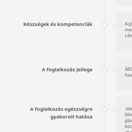
Készségek és kompetenciák
A g
meg
Lén
A foglalkozás jellege
Áll
has
A foglalkozás egészségre
Jel
kli
gyakorolt hatása
gip
koc
elv