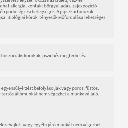
dhat allergia, kontakt bőrgyulladás, zajexpozíció
gyéb porbelégzési betegségek. A gipszkartonozók
a. Biológiai kóroki tényezők előfordulása lehetséges
ichoszociális kórokok, pszichés megterhelés.
 egyensúlyérzést befolyásolják vagy poros, füstös,
y tartós állómunkát nem végezhet a munkavállaló.
 előrehajlott vagy egyéb) járó munkát nem végezhet