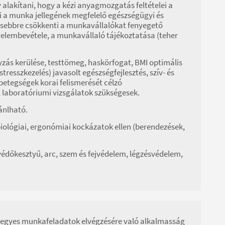
alakítani, hogy a kézi anyagmozgatás feltételei a
 a munka jellegének megfelelő egészségügyi és
gkisebbre csökkenti a munkavállalókat fenyegető
yelembevétele, a munkavállaló tájékoztatása (teher
zás kerülése, testtömeg, haskörfogat, BMI optimális
stresszkezelés) javasolt egészségfejlesztés, szív- és
etegségek korai felismerését célzó
, laboratóriumi vizsgálatok szükségesek.
jánlható.
, biológiai, ergonómiai kockázatok ellen (berendezések,
védőkesztyű, arc, szem és fejvédelem, légzésvédelem,
 az egyes munkafeladatok elvégzésére való alkalmasság