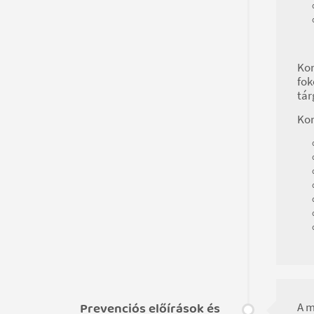
Kor
fok
tár
Kor
Prevenciós előírások és
A m