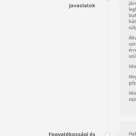
jár
javaslatok
leg
biz
hát
súl
Ált
szi
érr
szű
Véd
Meg
gép
Véd
zaj
Fogyatékossági és
Hal