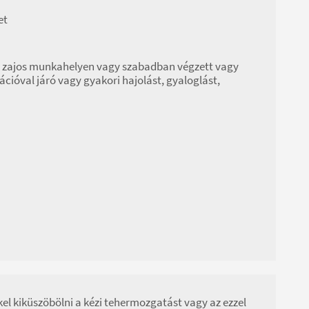
et
 a zajos munkahelyen vagy szabadban végzett vagy
ációval járó vagy gyakori hajolást, gyaloglást,
kel kiküszöbölni a kézi tehermozgatást vagy az ezzel