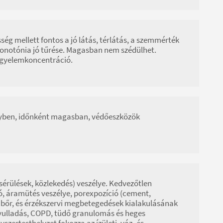
ség mellett fontos a jó látás, térlátás, a szemmérték
monotónia jó tűrése. Magasban nem szédülhet.
figyelemkoncentráció.
helyben, időnként magasban, védőeszközök
 sérülések, közlekedés) veszélye. Kedvezőtlen
ió, áramütés veszélye, porexpozíció (cement,
, bőr, és érzékszervi megbetegedések kialakulásának
gyulladás, COPD, tüdő granulomás és heges
szertesthelyzet fokozza az ízületi, váz- és