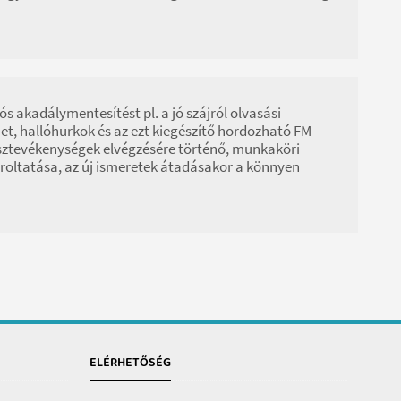
s akadálymentesítést pl. a jó szájról olvasási
et, hallóhurkok és az ezt kiegészítő hordozható FM
résztevékenységek elvégzésére történő, munkaköri
roltatása, az új ismeretek átadásakor a könnyen
ELÉRHETŐSÉG