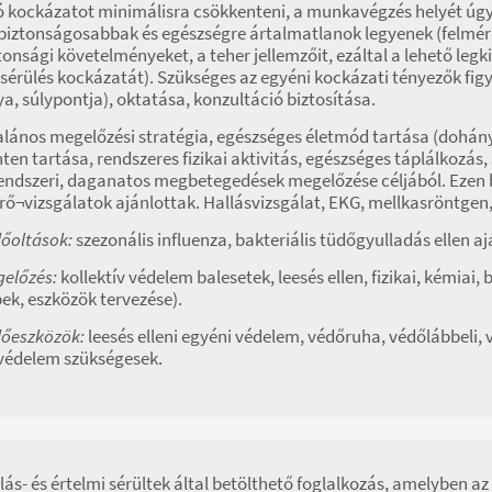
ó kockázatot minimálisra csökkenteni, a munkavégzés helyét úgy 
biztonságosabbak és egészségre ártalmatlanok legyenek (felméri
tonsági követelményeket, a teher jellemzőit, ezáltal a lehető le
sérülés kockázatát). Szükséges az egyéni kockázati tényezők fig
ya, súlypontja), oktatása, konzultáció biztosítása.
alános megelőzési stratégia, egészséges életmód tartása (dohány
nten tartása, rendszeres fizikai aktivitás, egészséges táplálkozás, 
endszeri, daganatos megbetegedések megelőzése céljából. Ezen b
rő¬vizsgálatok ajánlottak. Hallásvizsgálat, EKG, mellkasröntgen
őoltások:
szezonális influenza, bakteriális tüdőgyulladás ellen a
előzés:
kollektív védelem balesetek, leesés ellen, fizikai, kémiai
ek, eszközök tervezése).
őeszközök:
leesés elleni egyéni védelem, védőruha, védőlábbeli, 
védelem szükségesek.
lás- és értelmi sérültek által betölthető foglalkozás, amelyben