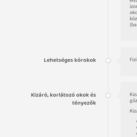
izo
oko
köz
(ba
Lehetséges kórokok
Fiz
Kizáró, korlátozó okok és
Kiz
gőz
tényezők
Kiz