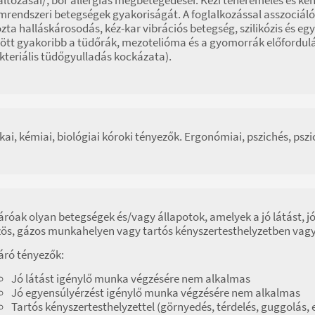
mrendszeri betegségek gyakoriságát. A foglalkozással asszociáló
zta halláskárosodás, kéz-kar vibrációs betegség, szilikózis és e
ött gyakoribb a tüdőrák, mezotelióma és a gyomorrák előfordulás
kteriális tüdőgyulladás kockázata).
ikai, kémiai, biológiai kóroki tényezők. Ergonómiai, pszichés, psz
áróak olyan betegségek és/vagy állapotok, amelyek a jó látást, jó
ös, gázos munkahelyen vagy tartós kényszertesthelyzetben vag
áró tényezők:
Jó látást igénylő munka végzésére nem alkalmas
Jó egyensúlyérzést igénylő munka végzésére nem alkalmas
Tartós kényszertesthelyzettel (görnyedés, térdelés, guggolás,