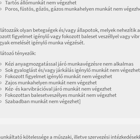
Tartós állómunkát nem végezhet
Poros, füstös, gőzös, gázos munkahelyen munkát nem végezh
látozzák olyan betegségek és/vagy állapotok, melyek nehezítik
ozott figyelmet igénylő vagy fokozott baleset veszéllyel vagy vibr
gyak emelését igénylő munka végzését.
látozó tényezők:
Kézi anyagmozgatással járó munkavégzésre nem alkalmas
Sok gyaloglást és/vagy járkálás igénylő munkát nem végezhet
Fokozott figyelmet igénylő munkát nem végezhet
Zajos munkahelyen munkát nem végezhet
Kéz- és karvibrációval járó munkát nem végezhet
Fokozottan balesetveszélyes munkát nem végezhet
Szabadban munkát nem végezhet]
unkáltató kötelessége a műszaki, illetve szervezési intézkedések