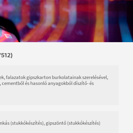
512)
ek, falazatok gipszkarton burkolatainak szerelésével,
, cementből és hasonló anyagokból díszítő- és
kás (stukkókészítés), gipszöntő (stukkókészítés)