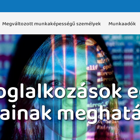
Megváltozott munkaképességű személyek
Munkaadók
foglalkozások 
ainak meghat