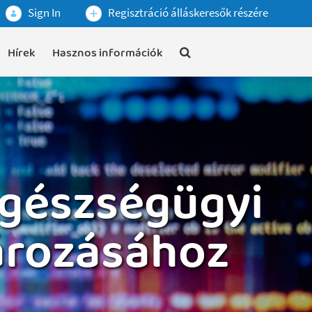
Sign In
Regisztráció álláskeresők részére
Hírek
Hasznos információk
egészségügyi
ározásához