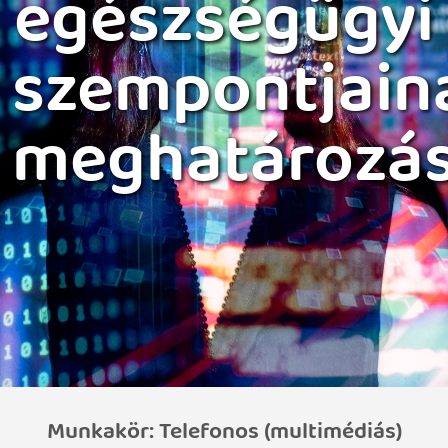
egészségügyi
szempontjain
meghatározá
Munkakör: Telefonos (multimédiás)