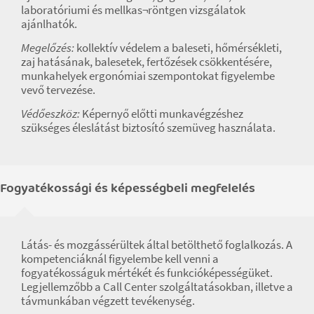
laboratóriumi és mellkas¬röntgen vizsgálatok
ajánlhatók.
Megelőzés:
kollektív védelem a baleseti, hőmérsékleti,
zaj hatásának, balesetek, fertőzések csökkentésére,
munkahelyek ergonómiai szempontokat figyelembe
vevő tervezése.
Védőeszköz:
Képernyő előtti munkavégzéshez
szükséges éleslátást biztosító szemüveg használata.
Fogyatékossági és képességbeli megfelelés
Látás- és mozgássérültek által betölthető foglalkozás. A
kompetenciáknál figyelembe kell venni a
fogyatékosságuk mértékét és funkcióképességüket.
Legjellemzőbb a Call Center szolgáltatásokban, illetve a
távmunkában végzett tevékenység.