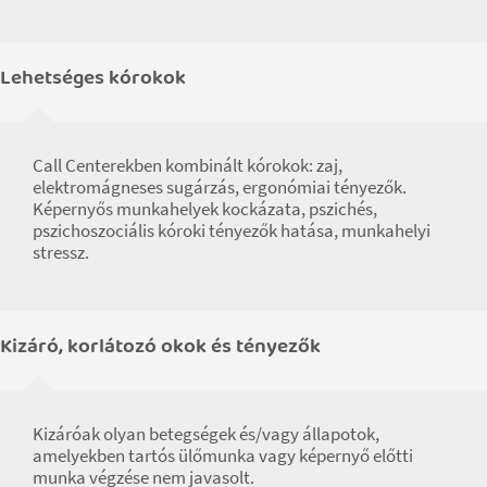
Lehetséges kórokok
Call Centerekben kombinált kórokok: zaj,
elektromágneses sugárzás, ergonómiai tényezők.
Képernyős munkahelyek kockázata, pszichés,
pszichoszociális kóroki tényezők hatása, munkahelyi
stressz.
Kizáró, korlátozó okok és tényezők
Kizáróak olyan betegségek és/vagy állapotok,
amelyekben tartós ülőmunka vagy képernyő előtti
munka végzése nem javasolt.