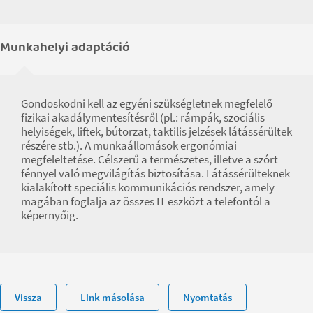
Munkahelyi adaptáció
Gondoskodni kell az egyéni szükségletnek megfelelő
fizikai akadálymentesítésről (pl.: rámpák, szociális
helyiségek, liftek, bútorzat, taktilis jelzések látássérültek
részére stb.). A munkaállomások ergonómiai
megfeleltetése. Célszerű a természetes, illetve a szórt
fénnyel való megvilágítás biztosítása. Látássérülteknek
kialakított speciális kommunikációs rendszer, amely
magában foglalja az összes IT eszközt a telefontól a
képernyőig.
Vissza
Link másolása
Nyomtatás