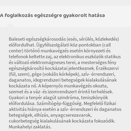
A foglalkozás egészségre gyakorolt hatása
Baleseti egészségkárosodás (esés, sérülés, közlekedés)
előfordulhat. Ügyfélszolgálati köz-pontokban (call
center) történő munkavégzés esetén környezeti és
telefonok keltette zaj, az elektronikus eszközök statikus
és változó elektromágneses terei, a mesterséges fény
egészségkárosító kockázatai jelentkeznek. Érzékszervi
(fül, szem), gége (vokális kórképek), szív- érrendszeri,
daganatos, idegrendszeri betegségek kialakulásának
kockázata nő. A képernyős munkavégzés okozta,
szemet és a váz- és izomrendszert érintő terhelések.
Gyakori a tenyér alagút szindróma, teniszkönyök
előfordulása. Számítógép-függőség. Megfelelő fizikai
aktivitás hiánya esetén a szív- érrendszeri és daganatos
betegségek, elhízás, anyagcserezavarok,
cukorbetegség kialakulásának kockázata fokozódik.
Munkahelyi zaklatás.