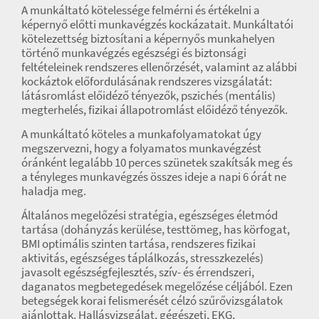
A munkáltató kötelessége felmérni és értékelni a
képernyő előtti munkavégzés kockázatait. Munkáltatói
kötelezettség biztosítani a képernyős munkahelyen
történő munkavégzés egészségi és biztonsági
feltételeinek rendszeres ellenőrzését, valamint az alábbi
kockáztok előfordulásának rendszeres vizsgálatát:
látásromlást előidéző tényezők, pszichés (mentális)
megterhelés, fizikai állapotromlást előidéző tényezők.
A munkáltató köteles a munkafolyamatokat úgy
megszervezni, hogy a folyamatos munkavégzést
óránként legalább 10 perces szünetek szakítsák meg és
a tényleges munkavégzés összes ideje a napi 6 órát ne
haladja meg.
Általános megelőzési stratégia, egészséges életmód
tartása (dohányzás kerülése, testtömeg, has körfogat,
BMI optimális szinten tartása, rendszeres fizikai
aktivitás, egészséges táplálkozás, stresszkezelés)
javasolt egészségfejlesztés, szív- és érrendszeri,
daganatos megbetegedések megelőzése céljából. Ezen
betegségek korai felismerését célzó szűrővizsgálatok
ajánlottak. Hallásvizsgálat, gégészeti, EKG,