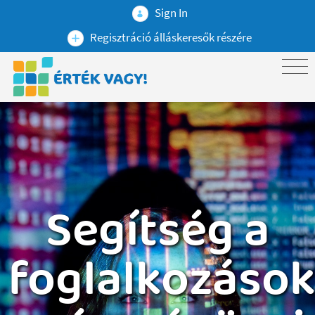
Sign In
Regisztráció álláskeresők részére
Segítség a
foglalkozáso