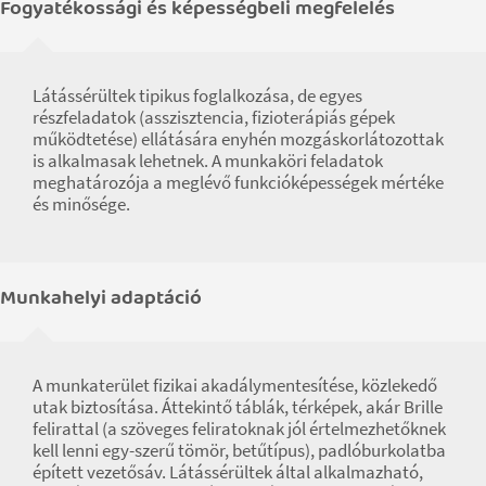
Fogyatékossági és képességbeli megfelelés
Látássérültek tipikus foglalkozása, de egyes
részfeladatok (asszisztencia, fizioterápiás gépek
működtetése) ellátására enyhén mozgáskorlátozottak
is alkalmasak lehetnek. A munkaköri feladatok
meghatározója a meglévő funkcióképességek mértéke
és minősége.
Munkahelyi adaptáció
A munkaterület fizikai akadálymentesítése, közlekedő
utak biztosítása. Áttekintő táblák, térképek, akár Brille
felirattal (a szöveges feliratoknak jól értelmezhetőknek
kell lenni egy-szerű tömör, betűtípus), padlóburkolatba
épített vezetősáv. Látássérültek által alkalmazható,