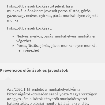
Fokozott baleseti kockázatot jelent, ha a
munkavállalónak nem javasolt poros, füstös, gőzös,
gázos vagy nedves, nyirkos, párás munkahelyen végzett
munka.
Fokozott baleseti kockázat:
Nedves, nyirkos, párás munkahelyen munkát nem
végezhet
Poros, füstös, gőzös, gázos munkahelyen munkát
nem végezhet
Prevenciós előírások és javaslatok
Az 5/2020. ITM rendelet a munkahelyek kémiai
biztonságáról kötelezően szabályozza Magyarországon
az egyes kémiai kóroki tényezők munkakörnyezeti
határértékét, biológiai monitorizálásának rendjét,