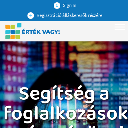
Sign In
Regisztráció álláskeresők részére
Segítség a
foglalkozáso