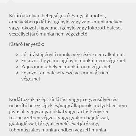
Kizáróak olyan betegségek és/vagy állapotok,
amelyekben jó látást igénylő vagy zajos munkahelyen
vagy fokozott figyelmet igénylő vagy fokozott baleset
veszéllyel járó munka nem végezhető.
Kizáró tényezők:
Jó látást igénylő munka végzésére nem alkalmas
Fokozott figyelmet igénylő munkát nem végezhet
Zajos munkahelyen munkát nem végezhet
Fokozottan balesetveszélyes munkát nem
végezhet
Korlátozzák az ép színlátást vagy jó egyensúlyérzést
nehezítő betegségek és/vagy állapotok, melyekben nem
javasolt vegyi anyagokkal vagy tartós kényszer
testhelyzetben végzett vagy gyakori hajolással,
gyaloglással, tárgyak emelésével járó vagy
többműszakos munkarendben végzett munka.