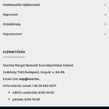
Adatkezelési tájékoztató
Kapcsolat
Oldaltérkép
Impresszum
ELÉRHETŐSÉG
Slachta Margit Nemzeti Szociálpolitikai Intézet
Székhely: 1142 Budapest, Ungvár u. 64-66.
Email cím:
evp@nszi.hu
Információs vonal: +36 30 682-6371
hétfő-csütörtök: 8:00-16:00
péntek: 8:00-14.00