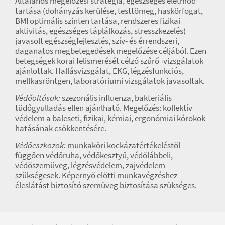
Általános megelőzési stratégia, egészséges életmód
tartása (dohányzás kerülése, testtömeg, haskörfogat,
BMI optimális szinten tartása, rendszeres fizikai
aktivitás, egészséges táplálkozás, stresszkezelés)
javasolt egészségfejlesztés, szív- és érrendszeri,
daganatos megbetegedések megelőzése céljából. Ezen
betegségek korai felismerését célzó szűrő¬vizsgálatok
ajánlottak. Hallásvizsgálat, EKG, légzésfunkciós,
mellkasröntgen, laboratóriumi vizsgálatok javasoltak.
Védőoltások:
szezonális influenza, bakteriális
tüdőgyulladás ellen ajánlható. Megelőzés: kollektív
védelem a baleseti, fizikai, kémiai, ergonómiai kórokok
hatásának csökkentésére.
Védőeszközök:
munkaköri kockázatértékeléstől
függően védőruha, védőkesztyű, védőlábbeli,
védőszemüveg, légzésvédelem, zajvédelem
szükségesek. Képernyő előtti munkavégzéshez
éleslátást biztosító szemüveg biztosítása szükséges.