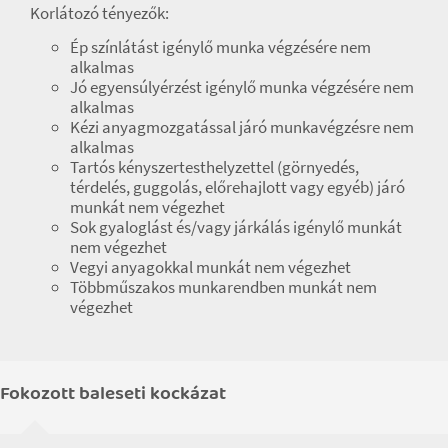
Korlátozó tényezők:
Ép színlátást igénylő munka végzésére nem
alkalmas
Jó egyensúlyérzést igénylő munka végzésére nem
alkalmas
Kézi anyagmozgatással járó munkavégzésre nem
alkalmas
Tartós kényszertesthelyzettel (görnyedés,
térdelés, guggolás, előrehajlott vagy egyéb) járó
munkát nem végezhet
Sok gyaloglást és/vagy járkálás igénylő munkát
nem végezhet
Vegyi anyagokkal munkát nem végezhet
Többműszakos munkarendben munkát nem
végezhet
Fokozott baleseti kockázat