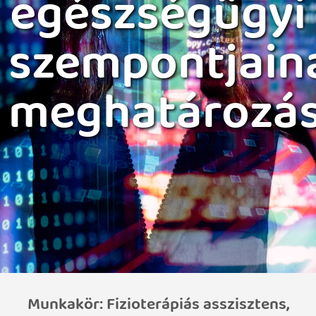
egészségügyi
szempontjain
meghatározá
Munkakör: Fizioterápiás asszisztens,