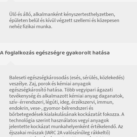
Ülő és álló, alkalmanként kényszertesthelyzetben,
épületen belül és kívül végzett szellemi és közepesen
nehéz fizikai munka.
A foglalkozás egészségre gyakorolt hatása
Baleseti egészségkárosodás (esés, sérülés, közlekedés)
veszélye. Zaj, porok és kémiai anyagok
egészségkárosító hatása. Több vegyipari ágazati
tevékenység és alkalmazott kémiai anyag daganatok,
szív- érrendszeri, légúti, ideg, érzékszervi, immun,
endokrin, vese-, gyomor-bélrendszeri és
bőrbetegedések kialakulásának kockázatát fokozza. A
technológia szerint használatos vegyi anyagok
jelentette kockázat munkahelyenként értékelendő. Az
éjszakai műszak (IARC 2A valószínűleg rákkeltő)