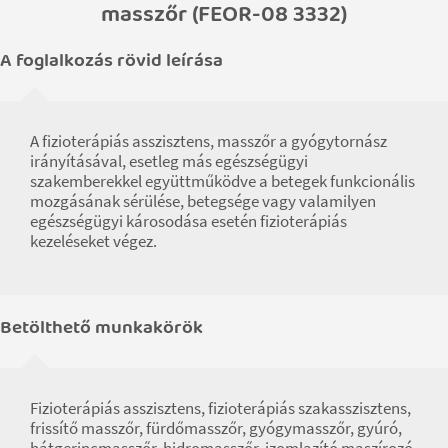
masszőr (FEOR-08 3332)
A foglalkozás rövid leírása
A fizioterápiás asszisztens, masszőr a gyógytornász
irányításával, esetleg más egészségügyi
szakemberekkel együttműködve a betegek funkcionális
mozgásának sérülése, betegsége vagy valamilyen
egészségügyi károsodása esetén fizioterápiás
kezeléseket végez.
Betölthető munkakörök
Fizioterápiás asszisztens, fizioterápiás szakasszisztens,
frissítő masszőr, fürdőmasszőr, gyógymasszőr, gyúró,
hátgerincmasszőr, hidromasszőr, izomlazító maszírozó,