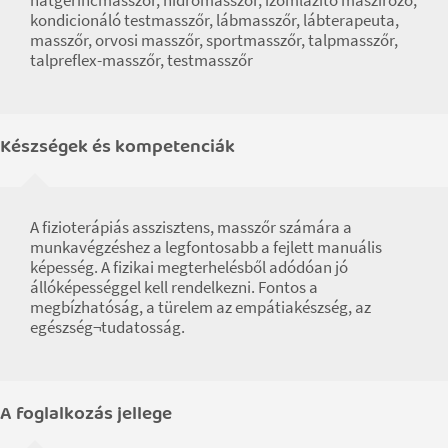
kondicionáló testmasszőr, lábmasszőr, lábterapeuta,
masszőr, orvosi masszőr, sportmasszőr, talpmasszőr,
talpreflex-masszőr, testmasszőr
Készségek és kompetenciák
A fizioterápiás asszisztens, masszőr számára a
munkavégzéshez a legfontosabb a fejlett manuális
képesség. A fizikai megterhelésből adódóan jó
állóképességgel kell rendelkezni. Fontos a
megbízhatóság, a türelem az empátiakészség, az
egészség¬tudatosság.
A foglalkozás jellege