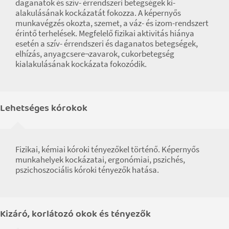
daganatok és szív- érrendszeri betegségek ki-
alakulásának kockázatát fokozza. A képernyős
munkavégzés okozta, szemet, a váz- és izom-rendszert
érintő terhelések. Megfelelő fizikai aktivitás hiánya
esetén a szív- érrendszeri és daganatos betegségek,
elhízás, anyagcsere¬zavarok, cukorbetegség
kialakulásának kockázata fokozódik.
Lehetséges kórokok
Fizikai, kémiai kóroki tényezőkel történő. Képernyős
munkahelyek kockázatai, ergonómiai, pszichés,
pszichoszociális kóroki tényezők hatása.
Kizáró, korlátozó okok és tényezők