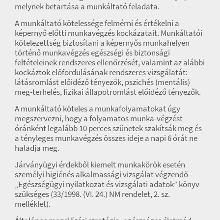
melynek betartása a munkáltató feladata.
A munkáltató kötelessége felmérni és értékelni a
képernyő előtti munkavégzés kockázatait. Munkáltatói
kötelezettség biztosítani a képernyős munkahelyen
történő munkavégzés egészségi és biztonsági
feltételeinek rendszeres ellenőrzését, valamint az alábbi
kockáztok előfordulásának rendszeres vizsgálatát:
látásromlást előidéző tényezők, pszichés (mentális)
meg-terhelés, fizikai állapotromlást előidéző tényezők.
A munkáltató köteles a munkafolyamatokat úgy
megszervezni, hogy a folyamatos munka-végzést
óránként legalább 10 perces szünetek szakítsák meg és
a tényleges munkavégzés összes ideje a napi 6 órát ne
haladja meg.
Járványügyi érdekből kiemelt munkakörök esetén
személyi higiénés alkalmassági vizsgálat végzendő –
„Egészségügyi nyilatkozat és vizsgálati adatok” könyv
szükséges (33/1998. (VI. 24.) NM rendelet, 2. sz.
melléklet).