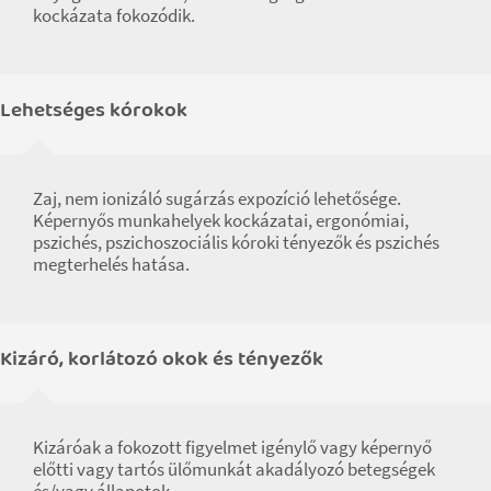
kockázata fokozódik.
Lehetséges kórokok
Zaj, nem ionizáló sugárzás expozíció lehetősége.
Képernyős munkahelyek kockázatai, ergonómiai,
pszichés, pszichoszociális kóroki tényezők és pszichés
megterhelés hatása.
Kizáró, korlátozó okok és tényezők
Kizáróak a fokozott figyelmet igénylő vagy képernyő
előtti vagy tartós ülőmunkát akadályozó betegségek
és/vagy állapotok.