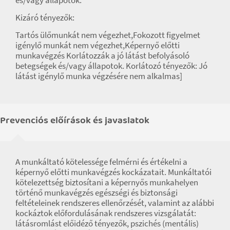
Kizáró tényezők:
Tartós ülőmunkát nem végezhet,Fokozott figyelmet
igénylő munkát nem végezhet,Képernyő előtti
munkavégzés Korlátozzák a jó látást befolyásoló
betegségek és/vagy állapotok. Korlátozó tényezők: Jó
látást igénylő munka végzésére nem alkalmas]
Prevenciós előírások és javaslatok
A munkáltató kötelessége felmérni és értékelni a
képernyő előtti munkavégzés kockázatait. Munkáltatói
kötelezettség biztosítani a képernyős munkahelyen
történő munkavégzés egészségi és biztonsági
feltételeinek rendszeres ellenőrzését, valamint az alábbi
kockáztok előfordulásának rendszeres vizsgálatát:
látásromlást előidéző tényezők, pszichés (mentális)