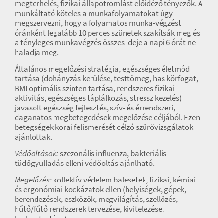
megterhelés, fizikai állapotromlást előidéző tényezők. A
munkáltató köteles a munkafolyamatokat úgy
megszervezni, hogy a folyamatos munka-végzést
óránként legalább 10 perces szünetek szakítsák meg és
a tényleges munkavégzés összes ideje a napi 6 órát ne
haladja meg.
Általános megelőzési stratégia, egészséges életmód
tartása (dohányzás kerülése, testtömeg, has körfogat,
BMI optimális szinten tartása, rendszeres fizikai
aktivitás, egészséges táplálkozás, stressz kezelés)
javasolt egészség fejlesztés, szív- és érrendszeri,
daganatos megbetegedések megelőzése céljából. Ezen
betegségek korai felismerését célzó szűrővizsgálatok
ajánlottak.
Védőoltások:
szezonális influenza, bakteriális
tüdőgyulladás elleni védőoltás ajánlható.
Megelőzés:
kollektív védelem balesetek, fizikai, kémiai
és ergonómiai kockázatok ellen (helyiségek, gépek,
berendezések, eszközök, megvilágítás, szellőzés,
hűtő/fűtő rendszerek tervezése, kivitelezése,