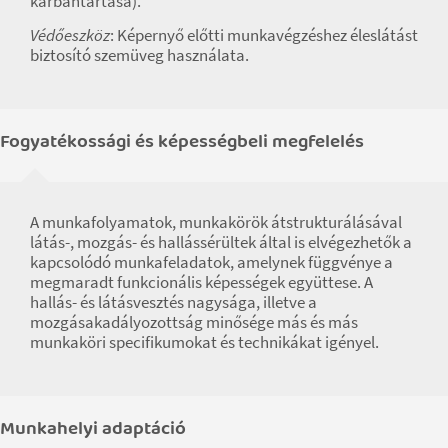
karbantartása).
Védőeszköz
: Képernyő előtti munkavégzéshez éleslátást
biztosító szemüveg használata.
Fogyatékossági és képességbeli megfelelés
A munkafolyamatok, munkakörök átstrukturálásával
látás-, mozgás- és hallássérültek által is elvégezhetők a
kapcsolódó munkafeladatok, amelynek függvénye a
megmaradt funkcionális képességek együttese. A
hallás- és látásvesztés nagysága, illetve a
mozgásakadályozottság minősége más és más
munkaköri specifikumokat és technikákat igényel.
Munkahelyi adaptáció