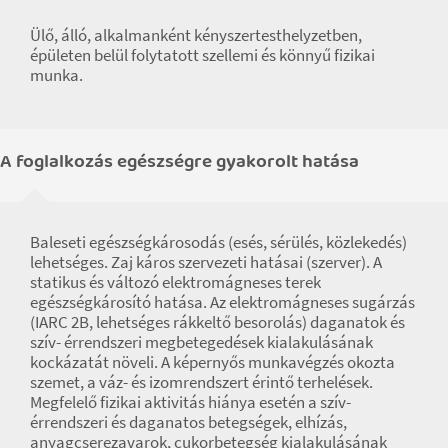
Ülő, álló, alkalmanként kényszertesthelyzetben,
épületen belül folytatott szellemi és könnyű fizikai
munka.
A foglalkozás egészségre gyakorolt hatása
Baleseti egészségkárosodás (esés, sérülés, közlekedés)
lehetséges. Zaj káros szervezeti hatásai (szerver). A
statikus és változó elektromágneses terek
egészségkárosító hatása. Az elektromágneses sugárzás
(IARC 2B, lehetséges rákkeltő besorolás) daganatok és
szív- érrendszeri megbetegedések kialakulásának
kockázatát növeli. A képernyős munkavégzés okozta
szemet, a váz- és izomrendszert érintő terhelések.
Megfelelő fizikai aktivitás hiánya esetén a szív-
érrendszeri és daganatos betegségek, elhízás,
anyagcserezavarok, cukorbetegség kialakulásának