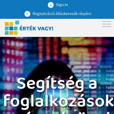
Sign In
Regisztráció álláskeresők részére
Segítség a
foglalkozáso