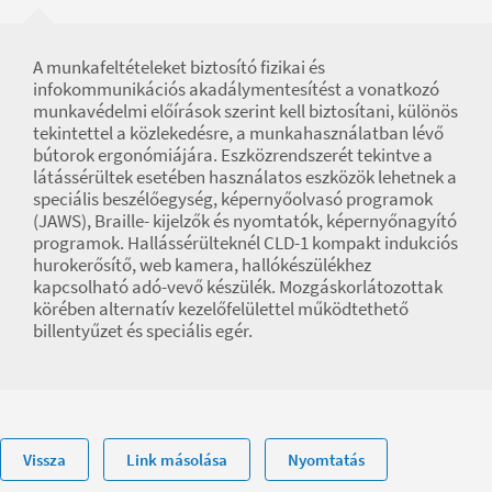
A munkafeltételeket biztosító fizikai és
infokommunikációs akadálymentesítést a vonatkozó
munkavédelmi előírások szerint kell biztosítani, különös
tekintettel a közlekedésre, a munkahasználatban lévő
bútorok ergonómiájára. Eszközrendszerét tekintve a
látássérültek esetében használatos eszközök lehetnek a
speciális beszélőegység, képernyőolvasó programok
(JAWS), Braille- kijelzők és nyomtatók, képernyőnagyító
programok. Hallássérülteknél CLD-1 kompakt indukciós
hurokerősítő, web kamera, hallókészülékhez
kapcsolható adó-vevő készülék. Mozgáskorlátozottak
körében alternatív kezelőfelülettel működtethető
billentyűzet és speciális egér.
Vissza
Link másolása
Nyomtatás