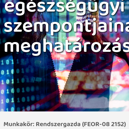
egészségügyi
szempontjain
meghatározá
Munkakör: Rendszergazda (FEOR-08 2152)