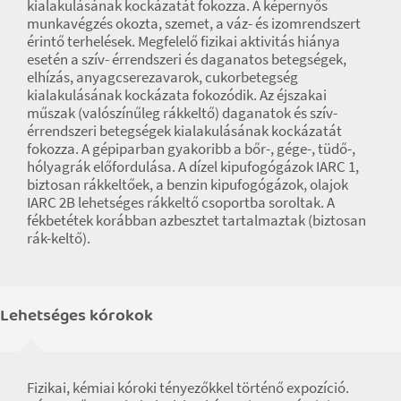
kialakulásának kockázatát fokozza. A képernyős
munkavégzés okozta, szemet, a váz- és izomrendszert
érintő terhelések. Megfelelő fizikai aktivitás hiánya
esetén a szív- érrendszeri és daganatos betegségek,
elhízás, anyagcserezavarok, cukorbetegség
kialakulásának kockázata fokozódik. Az éjszakai
műszak (valószínűleg rákkeltő) daganatok és szív-
érrendszeri betegségek kialakulásának kockázatát
fokozza. A gépiparban gyakoribb a bőr-, gége-, tüdő-,
hólyagrák előfordulása. A dízel kipufogógázok IARC 1,
biztosan rákkeltőek, a benzin kipufogógázok, olajok
IARC 2B lehetséges rákkeltő csoportba soroltak. A
fékbetétek korábban azbesztet tartalmaztak (biztosan
rák-keltő).
Lehetséges kórokok
Fizikai, kémiai kóroki tényezőkkel történő expozíció.