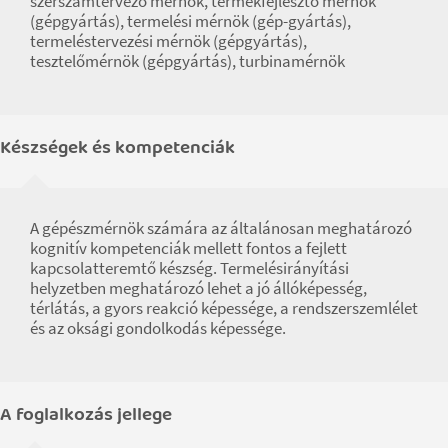
szerszámtervező mérnök, termékfejlesztő mérnök
(gépgyártás), termelési mérnök (gép-gyártás),
termeléstervezési mérnök (gépgyártás),
tesztelőmérnök (gépgyártás), turbinamérnök
Készségek és kompetenciák
A gépészmérnök számára az általánosan meghatározó
kognitív kompetenciák mellett fontos a fejlett
kapcsolatteremtő készség. Termelésirányítási
helyzetben meghatározó lehet a jó állóképesség,
térlátás, a gyors reakció képessége, a rendszerszemlélet
és az oksági gondolkodás képessége.
A foglalkozás jellege