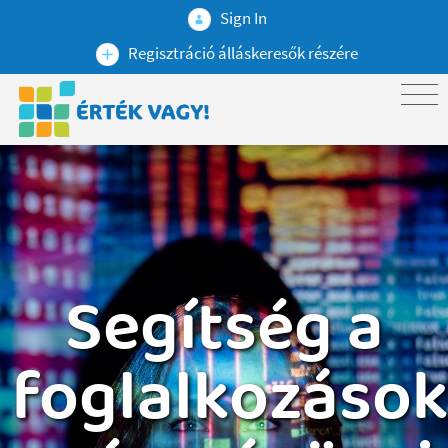
Sign In
Regisztráció álláskeresők részére
Segítség a
foglalkozáso