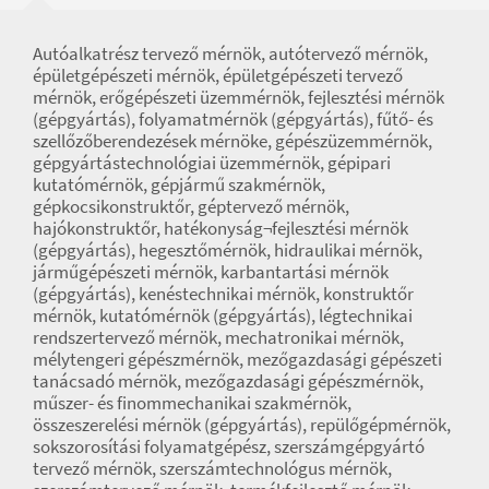
Autóalkatrész tervező mérnök, autótervező mérnök,
épületgépészeti mérnök, épületgépészeti tervező
mérnök, erőgépészeti üzemmérnök, fejlesztési mérnök
(gépgyártás), folyamatmérnök (gépgyártás), fűtő- és
szellőzőberendezések mérnöke, gépészüzemmérnök,
gépgyártástechnológiai üzemmérnök, gépipari
kutatómérnök, gépjármű szakmérnök,
gépkocsikonstruktőr, géptervező mérnök,
hajókonstruktőr, hatékonyság¬fejlesztési mérnök
(gépgyártás), hegesztőmérnök, hidraulikai mérnök,
járműgépészeti mérnök, karbantartási mérnök
(gépgyártás), kenéstechnikai mérnök, konstruktőr
mérnök, kutatómérnök (gépgyártás), légtechnikai
rendszertervező mérnök, mechatronikai mérnök,
mélytengeri gépészmérnök, mezőgazdasági gépészeti
tanácsadó mérnök, mezőgazdasági gépészmérnök,
műszer- és finommechanikai szakmérnök,
összeszerelési mérnök (gépgyártás), repülőgépmérnök,
sokszorosítási folyamatgépész, szerszámgépgyártó
tervező mérnök, szerszámtechnológus mérnök,