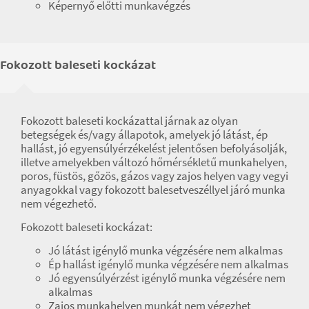
Képernyő előtti munkavégzés
Fokozott baleseti kockázat
Fokozott baleseti kockázattal járnak az olyan
betegségek és/vagy állapotok, amelyek jó látást, ép
hallást, jó egyensúlyérzékelést jelentősen befolyásolják,
illetve amelyekben változó hőmérsékletű munkahelyen,
poros, füstös, gőzös, gázos vagy zajos helyen vagy vegyi
anyagokkal vagy fokozott balesetveszéllyel járó munka
nem végezhető.
Fokozott baleseti kockázat:
Jó látást igénylő munka végzésére nem alkalmas
Ép hallást igénylő munka végzésére nem alkalmas
Jó egyensúlyérzést igénylő munka végzésére nem
alkalmas
Zajos munkahelyen munkát nem végezhet