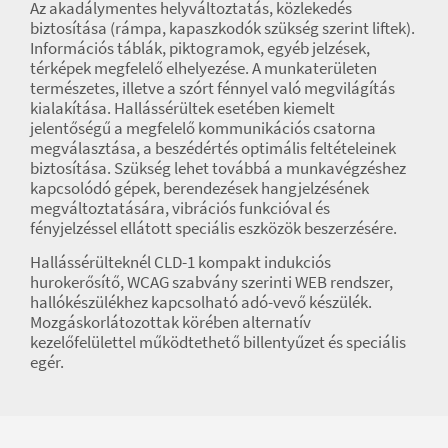
Az akadálymentes helyváltoztatás, közlekedés
biztosítása (rámpa, kapaszkodók szükség szerint liftek).
Információs táblák, piktogramok, egyéb jelzések,
térképek megfelelő elhelyezése. A munkaterületen
természetes, illetve a szórt fénnyel való megvilágítás
kialakítása. Hallássérültek esetében kiemelt
jelentőségű a megfelelő kommunikációs csatorna
megválasztása, a beszédértés optimális feltételeinek
biztosítása. Szükség lehet továbbá a munkavégzéshez
kapcsolódó gépek, berendezések hangjelzésének
megváltoztatására, vibrációs funkcióval és
fényjelzéssel ellátott speciális eszközök beszerzésére.
Hallássérülteknél CLD-1 kompakt indukciós
hurokerősítő, WCAG szabvány szerinti WEB rendszer,
hallókészülékhez kapcsolható adó-vevő készülék.
Mozgáskorlátozottak körében alternatív
kezelőfelülettel működtethető billentyűzet és speciális
egér.