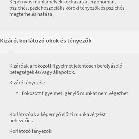
Képernyős munkahelyek kockázatai, ergonómiai,
pszichés, pszichoszociális kóroki tényezők és pszichés
megterhelés hatása.
Kizáró, korlátozó okok és tényezők
Kizáróak a fokozott figyelmet jelentősen befolyásoló
betegségek és/vagy állapotok.
Kizáró tényezők:
Fokozott figyelmet igénylő munkát nem végezhet
Korlátozóak a képernyő előtti munkavégzést
nehezítőek.
Korlátozó tényezők: