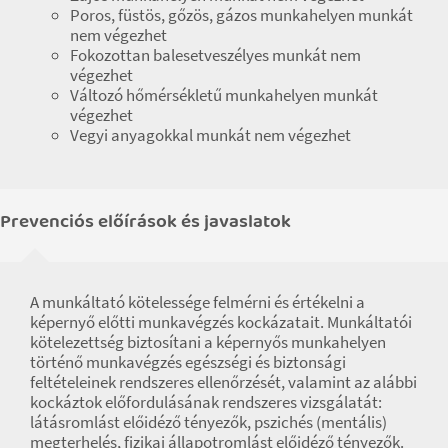
Poros, füstös, gőzös, gázos munkahelyen munkát
nem végezhet
Fokozottan balesetveszélyes munkát nem
végezhet
Változó hőmérsékletű munkahelyen munkát
végezhet
Vegyi anyagokkal munkát nem végezhet
Prevenciós előírások és javaslatok
A munkáltató kötelessége felmérni és értékelni a
képernyő előtti munkavégzés kockázatait. Munkáltatói
kötelezettség biztosítani a képernyős munkahelyen
történő munkavégzés egészségi és biztonsági
feltételeinek rendszeres ellenőrzését, valamint az alábbi
kockáztok előfordulásának rendszeres vizsgálatát:
látásromlást előidéző tényezők, pszichés (mentális)
megterhelés, fizikai állapotromlást előidéző tényezők.