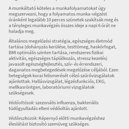
A munkáltató köteles a munkafolyamatokat úgy
megszervezni, hogy a folyamatos munka-végzést
óránként legalább 10 perces szünetek szakítsák meg és
a tényleges munkavégzés összes ideje a napi 6 órát ne
haladja meg.
Általános megelőzési stratégia, egészséges életmód
tartása (dohányzás kerülése, testtömeg, haskörfogat,
BMI optimális szinten tartása, rendszeres fizikai
aktivitás, egészséges táplálkozás, stressz kezelés)
javasolt egészségfejlesztés, szív- és érrendszeri,
daganatos megbetegedések megelőzése céljából. Ezen
betegségek korai felismerését célzó szűrővizsgálatok
ajánlottak. Hallásvizsgálat, légzésfunkciós, EKG,
mellkasröntgen, laboratóriumi vizsgálatok
szükségesek.
Védőoltások:
szezonális influenza, bakteriális
tüdőgyulladás elleni védőoltás ajánlott.
Védőeszközök:
Képernyő előtti munkavégzéshez
éleslátást biztosító szemüveg szükséges.