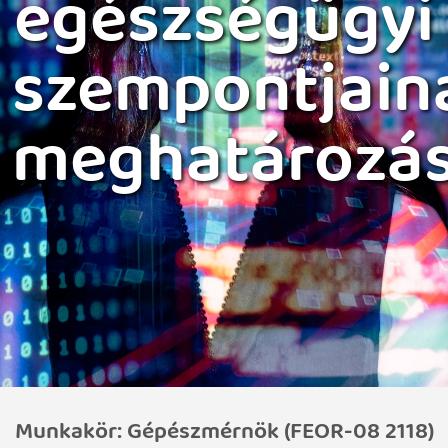
egészségügyi
szempontjain
meghatározá
Munkakör: Gépészmérnök (FEOR-08 2118)