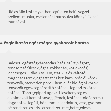
Ülő és álló testhelyzetben, épületen belül végzett
szellemi munka, esetenként párosulva könnyű fizikai
munkával.
A foglalkozás egészségre gyakorolt hatása
Baleseti egészségkárosodás (esés, szúrt, vágott,
roncsolt sérülések, égés, robbanás, közlekedés)
lehetséges. Fizikai (zaj, UV, statikus és változó
mágneses terek, egésztest és kéz-kar vibráció) kóroki
tényezők, szervetlen porok, kémiai és biológiai kóroki
tényezők egészségkárosító hatása. Hegesztés káros
hatásai. Több gépipari ágazati tevékenység és
alkalmazott kémiai anyag (fémek, festékek, oldószerek)
daganatok, légúti, bőr, immun, endokrin, vese, gyomor-
bélrendszeri és szív- érrendszeri megbetegedések