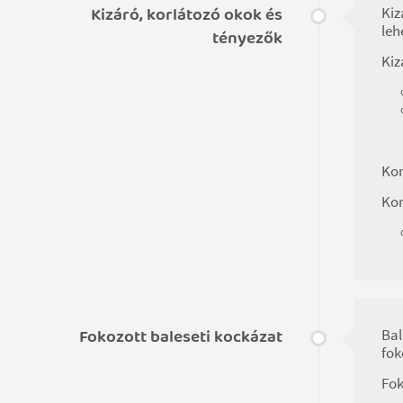
Kizáró, korlátozó okok és
Kiz
leh
tényezők
Kiz
Kor
Kor
Fokozott baleseti kockázat
Bal
fok
Fok