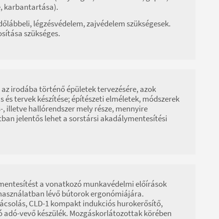
e, karbantartása).
dőlábbeli, légzésvédelem, zajvédelem szükségesek.
osítása szükséges.
 az irodába történő épületek tervezésére, azok
s és tervek készítése; építészeti elméletek, módszerek
 illetve hallórendszer mely része, mennyire
ban jelentős lehet a sorstársi akadálymentesítési
ymentesítést a vonatkozó munkavédelmi előírások
ka-használatban lévő bútorok ergonómiájára.
ácsolás, CLD-1 kompakt indukciós hurokerősítő,
ó adó-vevő készülék. Mozgáskorlátozottak körében