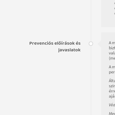
Prevenciós előírások és
A m
biz
javaslatok
val
(me
A m
per
Ált
szi
érr
ajá
Véd
Meg