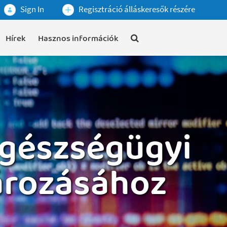
Sign In
Regisztráció álláskeresők részére
Hírek
Hasznos információk
egészségügyi
ározásához