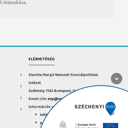
r biztosítása.
ELÉRHETŐSÉG
Slachta Margit Nemzeti Szociálpolitikai
Intézet
Székhely: 1142 Budapest, Ungvár u. 64-66.
Email cím:
evp@nszi.hu
Információs vonal: +36 30 682-6371
hétfő-csütörtök: 8:00-16:00
péntek: 8:00-14.00