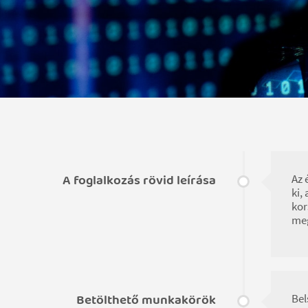
A foglalkozás rövid leírása
Az 
ki,
kor
meg
Betölthető munkakörök
Bel