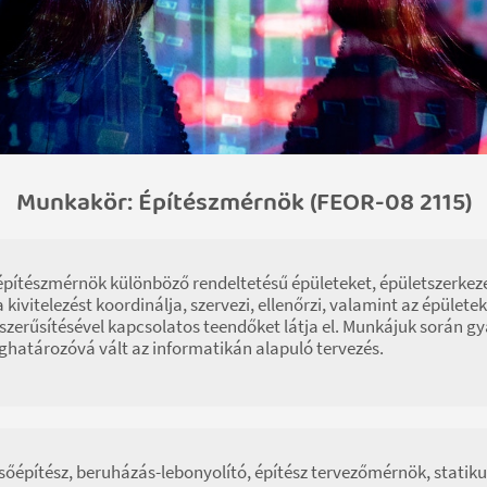
Munkakör: Építészmérnök (FEOR-08 2115)
építészmérnök különböző rendeltetésű épületeket, épületszerkeze
 a kivitelezést koordinálja, szervezi, ellenőrzi, valamint az épüle
szerűsítésével kapcsolatos teendőket látja el. Munkájuk során gya
határozóvá vált az informatikán alapuló tervezés.
sőépítész, beruházás-lebonyolító, építész tervezőmérnök, stati