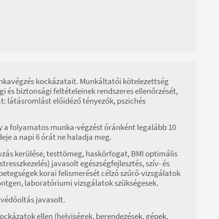
unkavégzés kockázatait. Munkáltatói kötelezettség
és biztonsági feltételeinek rendszeres ellenőrzését,
t: látásromlást előidéző tényezők, pszichés
y a folyamatos munka-végzést óránként legalább 10
eje a napi 6 órát ne haladja meg.
zás kerülése, testtömeg, haskörfogat, BMI optimális
stresszkezelés) javasolt egészségfejlesztés, szív- és
etegségek korai felismerését célzó szűrő-vizsgálatok
röntgen, laboratóriumi vizsgálatok szükségesek.
 védőoltás javasolt.
kockázatok ellen (helyiségek, berendezések, gépek,