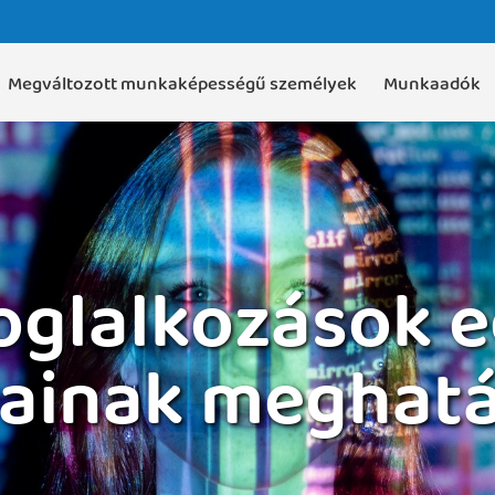
Megváltozott munkaképességű személyek
Munkaadók
foglalkozások 
ainak meghat