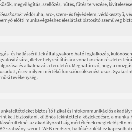
közök, megvilágítás, szellőzés, hűtés, fűtés tervezése, kivitelezés
őeszközök:
védőruha, arc-, szem- és fejvédelem, védőkesztyű, vé
ernyő előtti munkavégzéshez éleslátást biztosító szemüveg bizt
gás- és hallássérültek által gyakorolható foglalkozás, különösen
valósítására, illetve helyreállítására vonatkozóan részletes leírá
olgozása és alkalmazása területén. Meghatározó, hogy a mozgás-,
osodott, és ez milyen mértékű funkciócsökkenést okoz. Gyakorlat
nöki tevékenység.
unkafeltételeket biztosító fizikai és infokommunikációs akadál
rint kell biztosítani, különös tekintettel a közlekedésre, a mun
lássérülteknél az akadályozottság mértékének megfelelő jeltolm
G szabvány szerinti WEB rendszer, hallókészülékhez kapcsolhat