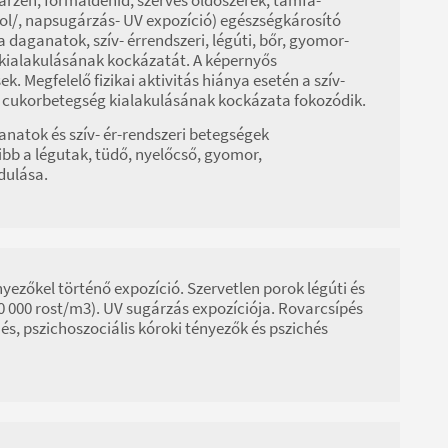
enol/, napsugárzás- UV expozíció) egészségkárosító
 daganatok, szív- érrendszeri, légúti, bőr, gyomor-
k kialakulásának kockázatát. A képernyős
. Megfelelő fizikai aktivitás hiánya esetén a szív-
k, cukorbetegség kialakulásának kockázata fokozódik.
anatok és szív- ér-rendszeri betegségek
bb a légutak, tüdő, nyelőcső, gyomor,
dulása.
ényezőkel történő expozíció. Szervetlen porok légúti és
00 000 rost/m3). UV sugárzás expozíciója. Rovarcsípés
, pszichoszociális kóroki tényezők és pszichés