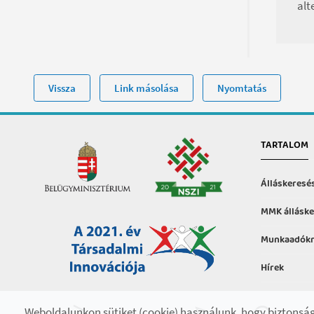
alt
Vissza
Link másolása
Nyomtatás
TARTALOM
Álláskeresé
MMK álláske
Munkaadókn
Hírek
Hasznos in
Weboldalunkon sütiket (cookie) használunk, hogy biztonság