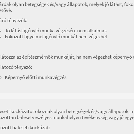
áróak olyan betegségek és/vagy állapotok, melyek jó látást, fok
etővé.
áró tényezők:
Jó látást igénylő munka végzésére nem alkalmas
Fokozott figyelmet igénylő munkát nem végezhet
látozza az építészmérnök munkáját, ha nem végezhet képernyő e
látozó tényező:
Képernyő előtti munkavégzés
eseti kockázatot okoznak olyan betegségek és/vagy állapotok,
ozottan balesetveszélyes munkahelyen tevékenység vagy jó egyen
ozott baleseti kockázat: