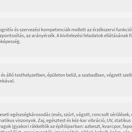
ognitív és szervezési kompetenciák mellett az érzékszervi funkci
zpontosítás, az arányérzék. A kivitelezési feladatok ellátásának 
óképesség.
 és álló testhelyzetben, épületen belül, a szabadban, végzett sze
nkával.
eseti egészségkárosodás (esés, szúrt, vágott, roncsolt sérülések,
matikus viszonyok. Zaj, egésztest és kéz-kar vibráció, UV, statiku
agok (gyakori rákkeltők az építőiparban: azbeszt, kvarcpor, fapor
etkező füst, epoxi gyanták, izocianátok, nikkel, kobalt, króm, réz