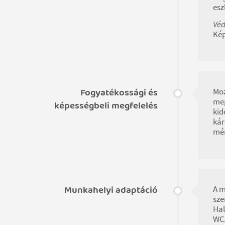
esz
Véd
Kép
Fogyatékossági és
Moz
meg
képességbeli megfelelés
kid
kár
mér
Munkahelyi adaptáció
A m
sze
Hal
WCA