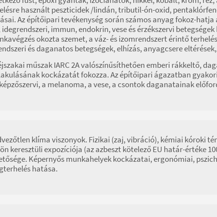
elésre használt peszticidek /lindán, tributil-ón-oxid, pentaklórf
ásai. Az építőipari tevékenység során számos anyag fokoz-hatja a
, idegrendszeri, immun, endokrin, vese és érzékszervi betegsége
kavégzés okozta szemet, a váz- és izomrendszert érintő terhelések
endszeri és daganatos betegségek, elhízás, anyagcsere eltérése
éjszakai műszak IARC 2A valószínűsíthetően emberi rákkeltő, dag
lakulásának kockázatát fokozza. Az építőipari ágazatban gyakori
képzőszervi, a melanoma, a vese, a csontok daganatainak előfor
vezőtlen klíma viszonyok. Fizikai (zaj, vibráció), kémiai kóroki t
ön keresztüli expozíciója (az azbeszt kötelező EU határ-értéke 1
etősége. Képernyős munkahelyek kockázatai, ergonómiai, pszichés
terhelés hatása.