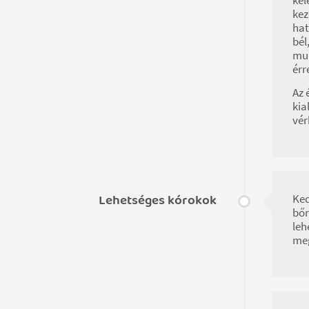
kez
hat
bél
mun
érr
Az 
kia
vér
Lehetséges kórokok
Ked
bőr
leh
meg