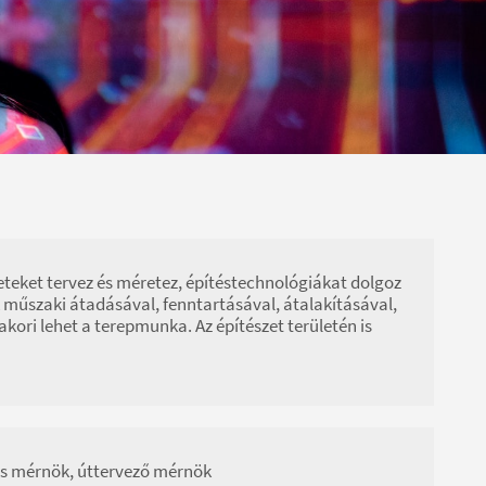
teket tervez és méretez, építéstechnológiákat dolgoz
tek műszaki átadásával, fenntartásával, átalakításával,
kori lehet a terepmunka. Az építészet területén is
kus mérnök, úttervező mérnök