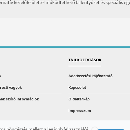
ernatív kezelőfelülettel működtethető billentyűzet és speciális egé
TÁJÉKOZTATÁSOK
s
Adatkezelési tájékoztató
reső vagyok
Kapcsolat
ak szóló információk
Oldaltérkép
Impresszum
formációk
os böngészés mellett a legjobb felhasználói