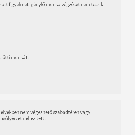
ozott figyelmet igénylő munka végzését nem teszik
lőtti munkát.
 melyekben nem végezhető szabadtéren vagy
súlyérzet nehezített.