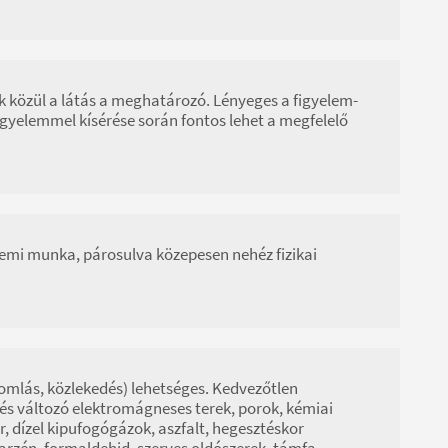
ók közül a látás a meghatározó. Lényeges a figyelem-
figyelemmel kísérése során fontos lehet a megfelelő
llemi munka, párosulva közepesen nehéz fizikai
 omlás, közlekedés) lehetséges. Kedvezőtlen
s és változó elektromágneses terek, porok, kémiai
, dízel kipufogógázok, aszfalt, hegesztéskor
, arzén, formaldehid, szerves oldószerek, támfa-