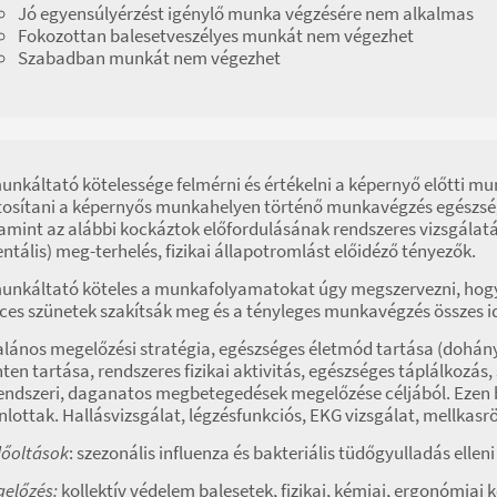
Jó egyensúlyérzést igénylő munka végzésére nem alkalmas
Fokozottan balesetveszélyes munkát nem végezhet
Szabadban munkát nem végezhet
unkáltató kötelessége felmérni és értékelni a képernyő előtti m
tosítani a képernyős munkahelyen történő munkavégzés egészségi 
amint az alábbi kockáztok előfordulásának rendszeres vizsgálatá
ntális) meg-terhelés, fizikai állapotromlást előidéző tényezők.
unkáltató köteles a munkafolyamatokat úgy megszervezni, hog
ces szünetek szakítsák meg és a tényleges munkavégzés összes id
alános megelőzési stratégia, egészséges életmód tartása (dohány
nten tartása, rendszeres fizikai aktivitás, egészséges táplálkozás, 
endszeri, daganatos megbetegedések megelőzése céljából. Ezen b
nlottak. Hallásvizsgálat, légzésfunkciós, EKG vizsgálat, mellkas
őoltások
: szezonális influenza és bakteriális tüdőgyulladás elleni
előzés:
kollektív védelem balesetek, fizikai, kémiai, ergonómiai 