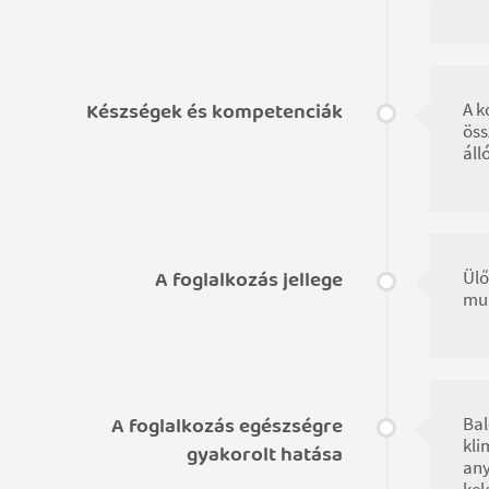
Készségek és kompetenciák
A k
öss
áll
A foglalkozás jellege
Ülő
mu
A foglalkozás egészségre
Bal
kli
gyakorolt hatása
any
kel