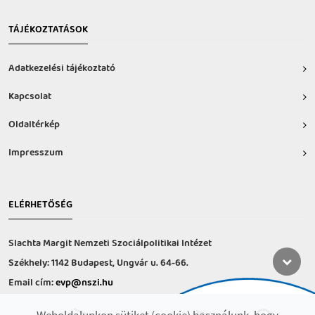
TÁJÉKOZTATÁSOK
Adatkezelési tájékoztató
Kapcsolat
Oldaltérkép
Impresszum
ELÉRHETŐSÉG
Slachta Margit Nemzeti Szociálpolitikai Intézet
Székhely: 1142 Budapest, Ungvár u. 64-66.
Email cím:
evp@nszi.hu
Információs vonal: +36 30 682-6371