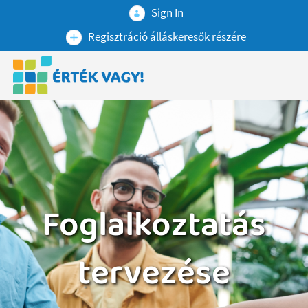
Sign In
Regisztráció álláskeresők részére
Foglalkoztatás
tervezése