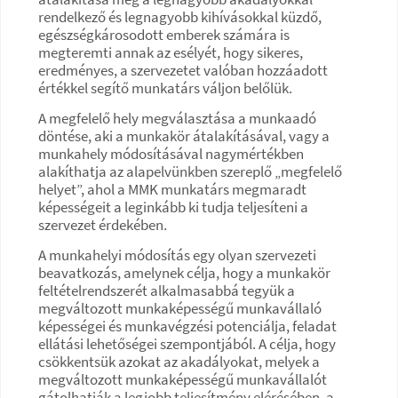
rendelkező és legnagyobb kihívásokkal küzdő,
egészségkárosodott emberek számára is
megteremti annak az esélyét, hogy sikeres,
eredményes, a szervezetet valóban hozzáadott
értékkel segítő munkatárs váljon belőlük.
A megfelelő hely megválasztása a munkaadó
döntése, aki a munkakör átalakításával, vagy a
munkahely módosításával nagymértékben
alakíthatja az alapelvünkben szereplő „megfelelő
helyet”, ahol a MMK munkatárs megmaradt
képességeit a leginkább ki tudja teljesíteni a
szervezet érdekében.
A munkahelyi módosítás egy olyan szervezeti
beavatkozás, amelynek célja, hogy a munkakör
feltételrendszerét alkalmasabbá tegyük a
megváltozott munkaképességű munkavállaló
képességei és munkavégzési potenciálja, feladat
ellátási lehetőségei szempontjából. A célja, hogy
csökkentsük azokat az akadályokat, melyek a
megváltozott munkaképességű munkavállalót
gátolhatják a legjobb teljesítmény elérésében, a