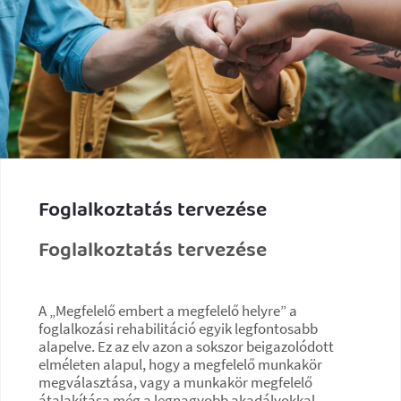
Foglalkoztatás tervezése
Foglalkoztatás tervezése
A „Megfelelő embert a megfelelő helyre” a
foglalkozási rehabilitáció egyik legfontosabb
alapelve. Ez az elv azon a sokszor beigazolódott
elméleten alapul, hogy a megfelelő munkakör
megválasztása, vagy a munkakör megfelelő
átalakítása még a legnagyobb akadályokkal