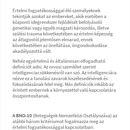
Értelmi fogyatékossággal élő személyeknek
tekintjük azokat az embereket, akik esetében a
központi idegrendszer fejlődését befolyásoló
genetikai vagy egyéb magzati károsodás, illetve
szülési trauma következtében az értelmi képesség
az átlagostól jelentősen elmarad, ennek
következtében az önellátása, öngondoskodása
akadályozottá vált.
Nehéz egyértelmű és általánosan elfogadható
definíciót adni. Az orvosi szemlélet szerint
intelligenciacsökkenésről van szó. Az intelligenciára
nézve ez a tanulási zavarok kiszélesedésének és
fokozódásának felel meg. Más definíciók inkább az
érintett embernek a környezettel való kapcsolatára
összpontosítanak.
A BNO-10
(Betegségek Nemzetközi Osztályozása) az
alábbi három kritériumot fogalmazza meg az
értelmi fogyatékossággal kapcsolatban: