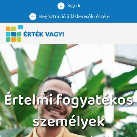
Sign In
Regisztráció álláskeresők részére
Értelmi fogyatékos
személyek