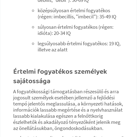
középsúlyosan értelmi fogyatékos
(régen: imbecillis, "imbecil"): 35-49 IQ
súlyosan értelmi fogyatékos (régen:
idióta): 20-34 IQ
legsúlyosabb értelmi fogyatékos: 19 IQ,
illetve az alatt
Értelmi fogyatékos személyek
sajátossága
A fogyatékossági támogatásban részesülő és arra
jogosult személyek esetében jellemző a fejlődési
tempó jelentős meglassulása, a környezeti hatások,
információk lassabb megértése és a nyelvhasználat
lassabb kialakulása egészen a felnőttkorig
észlelhetők és akadályozó tényezőként jelenik meg
az önellátásukban, öngondoskodásukban.