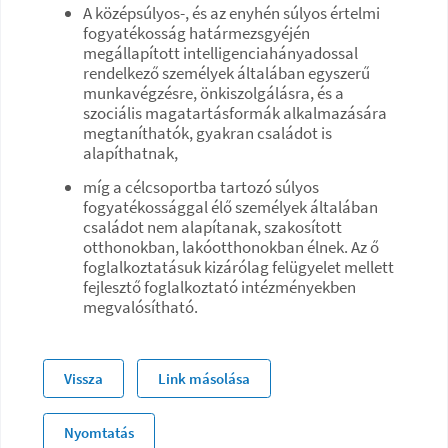
A középsúlyos-, és az enyhén súlyos értelmi
fogyatékosság határmezsgyéjén
megállapított intelligenciahányadossal
rendelkező személyek általában egyszerű
munkavégzésre, önkiszolgálásra, és a
szociális magatartásformák alkalmazására
megtaníthatók, gyakran családot is
alapíthatnak,
míg a célcsoportba tartozó súlyos
fogyatékossággal élő személyek általában
családot nem alapítanak, szakosított
otthonokban, lakóotthonokban élnek. Az ő
foglalkoztatásuk kizárólag felügyelet mellett
fejlesztő foglalkoztató intézményekben
megvalósítható.
Vissza
Link másolása
Nyomtatás