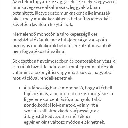
Az értelmi fogyatékossággal élő személyek egyszerű
munkavégzésre alkalmasak, leggyakrabban
betanított, illetve segédmunkásként alkalmazzák
őket, mely munkakörökben a betanítás időszakát
követően kiválóan helytállnak.
Kiemelendő monotónia tűrő képességük és
megbízhatóságuk, mely tulajdonságaik alapján
bizonyos munkakörök betöltésére alkalmasabbak
nem fogyatékos társaiknál.
Sok esetben figyelmesebben és pontosabban végzik
el a rájuk bízott feladatokat, mint ép munkatársaik,
valamint a bizonyítási vágy miatt sokkal nagyobb
motivációval rendelkezhetnek.
Általánosságban elmondható, hogy a térbeli
tájékozódás, a finom-motorikus mozgások, a
figyelem-koncentráció, a bonyolultabb
gondolkodási folyamatok, valamint a
szociális alkalmazkodás képessége az
átlagostól kedvezőtlen mértékben
egyénenként változó módon eltérhetnek.