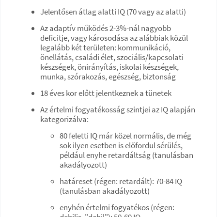
Jelentősen átlag alatti IQ (70 vagy az alatti)
Az adaptív működés 2-3%-nál nagyobb
deficitje, vagy károsodása az alábbiak közül
legalább két területen: kommunikáció,
önellátás, családi élet, szociális/kapcsolati
készségek, önirányítás, iskolai készségek,
munka, szórakozás, egészség, biztonság
18 éves kor előtt jelentkeznek a tünetek
Az értelmi fogyatékosság szintjei az IQ alapján
kategorizálva:
80 feletti IQ már közel normális, de még
sok ilyen esetben is előfordul sérülés,
például enyhe retardáltság (tanulásban
akadályozott)
határeset (régen: retardált): 70-84 IQ
(tanulásban akadályozott)
enyhén értelmi fogyatékos (régen:
debilis, "debil"): 50-69 IQ