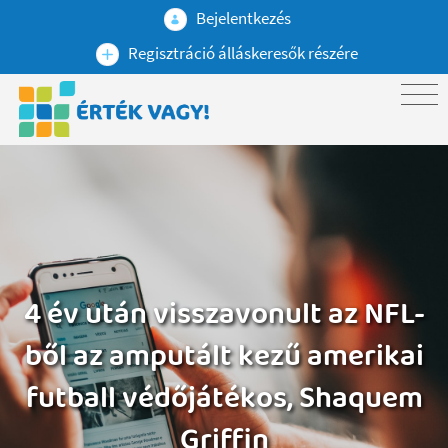
Bejelentkezés
Regisztráció álláskeresők részére
4 év után visszavonult az NFL-
ből az amputált kezű amerikai
futball védőjátékos, Shaquem
Griffin