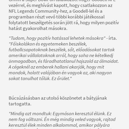
vezérrel, és meghívást kapott, hogy csatlakozzon az
NFL Legends Community-hez, a Goodell-lel és a
programban részt vevő többi korábbi játékossal
folytatott beszélgetés során jött rá, hogy milyen pozitív
hatást gyakorolhat másokra.
"Tudom, hogy pozitív hatással lehetek másokra"
- írta.
"Főiskolákon és egyetemeken beszélek,
futballcsapatoknak beszélek, sőt, előadásokat tartok
amerikai vállalatoknak arról, hogy soha ne kételkedj
önmagadban, és fáradhatatlanul hajszold az álmaidat.
A cégeknél az emberek hallani akarják, hogy mit
mondok, holott valójában én vagyok az, aki nagyon
sokat tanulhat tőlük. Ez őrület."
Búcsúzásásban az utolsó köszönetet a bátyjának
tartogatta.
"Mindig azt mondtuk: Egymáson keresztül élünk. Ez
nem fog változni. Én még mindig veled vagyok, rajtad
keresztül élek minden alkalommal, amikor pályára