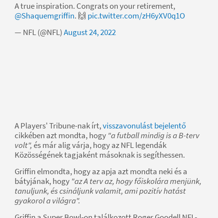
A true inspiration. Congrats on your retirement,
@Shaquemgriffin
. 🙌
pic.twitter.com/zH6yXV0q1O
— NFL (@NFL)
August 24, 2022
A Players' Tribune-nak írt,
visszavonulást bejelentő
cikkében azt mondta, hogy
"a futball mindig is a B-terv
volt",
és már alig várja, hogy az NFL legendák
Közösségének tagjaként másoknak is segíthessen.
Griffin elmondta, hogy az apja azt mondta neki és a
bátyjának, hogy
"az A terv az, hogy főiskolára menjünk,
tanuljunk, és csináljunk valamit, ami pozitív hatást
gyakorol a világra".
Griffin a Super Bowl-on találkozott Roger Goodell NFL-