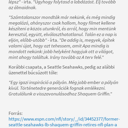
lépsz"
- írta.
"Úgyhogy folytasd a labdázást. Élj tovább
az álmaidnak.
"Számtalanszor mondták már nekünk, és még mindig
megalázó, ahányszor csak hallom, hogy filmet kellene
készíteni a közös utunkról, és arról, hogy min mentünk
keresztül, együtt, elválaszthatatlanul. Talán ez a nap is
eljön, előbb-utóbb"
- írta.
"De addig is, megyek, építek
valami újat, hogy azt tehessem, amit Apa mindig is
mondott nekünk: jobb helyként hagyjuk ott a világot,
mint ahogy találtuk. Irány tovább az A terv felé."
Korábbi csapata, a Seattle Seahawks, pedig az alábbi
üzenettel búcsúzott tőle:
"Egy igazi inspiráció a pályán. Még jobb ember a pályán
kívül. Történetedre generációk fognak emlékezni.
Gratulálunk a visszavonulásodhoz Shaquem Griffin."
Forrás:
https://www.espn.com/nfl/story/_/id/34452377/former-
seattle-seahawks-lb-shaquem-griffin-retires-nfl-plan-a