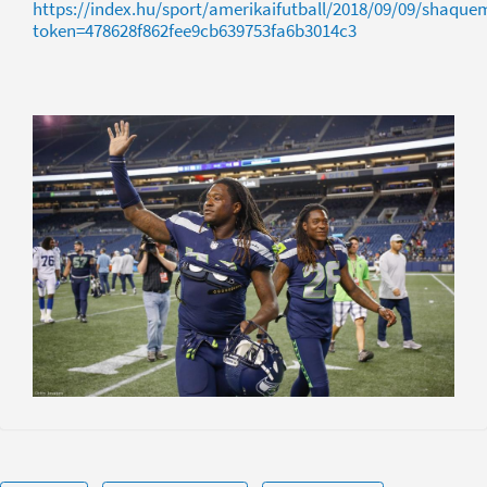
https://index.hu/sport/amerikaifutball/2018/09/09/shaque
token=478628f862fee9cb639753fa6b3014c3