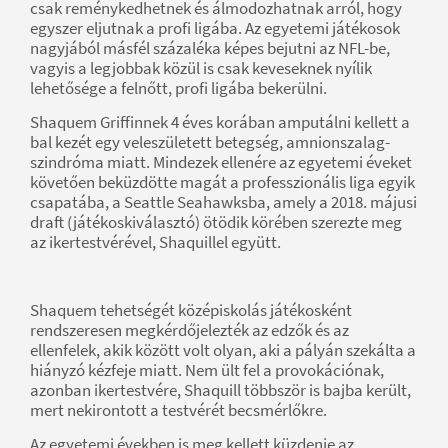
csak reménykedhetnek és álmodozhatnak arról, hogy
egyszer eljutnak a profi ligába. Az egyetemi játékosok
nagyjából másfél százaléka képes bejutni az NFL-be,
vagyis a legjobbak közül is csak keveseknek nyílik
lehetősége a felnőtt, profi ligába bekerülni.
Shaquem Griffinnek 4 éves korában amputálni kellett a
bal kezét egy veleszületett betegség, amnionszalag-
szindróma miatt. Mindezek ellenére az egyetemi éveket
követően beküzdötte magát a professzionális liga egyik
csapatába, a Seattle Seahawksba, amely a 2018. májusi
draft (játékoskiválasztó) ötödik körében szerezte meg
az ikertestvérével, Shaquillel együtt.
Shaquem tehetségét középiskolás játékosként
rendszeresen megkérdőjelezték az edzők és az
ellenfelek, akik között volt olyan, aki a pályán szekálta a
hiányzó kézfeje miatt. Nem ült fel a provokációnak,
azonban ikertestvére, Shaquill többször is bajba került,
mert nekirontott a testvérét becsmérlőkre.
Az egyetemi években is meg kellett küzdenie az