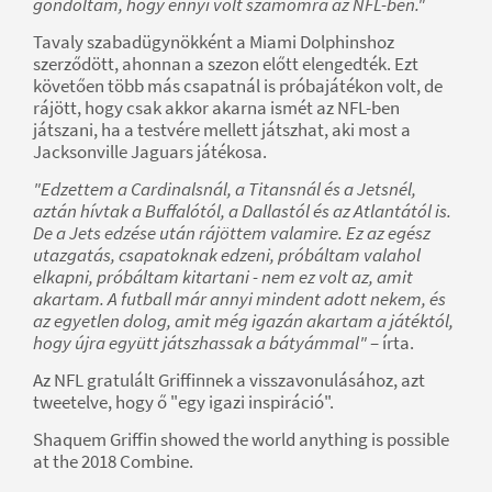
gondoltam, hogy ennyi volt számomra az NFL-ben."
Tavaly szabadügynökként a Miami Dolphinshoz
szerződött, ahonnan a szezon előtt elengedték. Ezt
követően több más csapatnál is próbajátékon volt, de
rájött, hogy csak akkor akarna ismét az NFL-ben
játszani, ha a testvére mellett játszhat, aki most a
Jacksonville Jaguars játékosa.
"Edzettem a Cardinalsnál, a Titansnál és a Jetsnél,
aztán hívtak a Buffalótól, a Dallastól és az Atlantától is.
De a Jets edzése után rájöttem valamire. Ez az egész
utazgatás, csapatoknak edzeni, próbáltam valahol
elkapni, próbáltam kitartani - nem ez volt az, amit
akartam. A futball már annyi mindent adott nekem, és
az egyetlen dolog, amit még igazán akartam a játéktól,
hogy újra együtt játszhassak a bátyámmal"
– írta.
Az NFL gratulált Griffinnek a visszavonulásához, azt
tweetelve, hogy ő "egy igazi inspiráció".
Shaquem Griffin showed the world anything is possible
at the 2018 Combine.