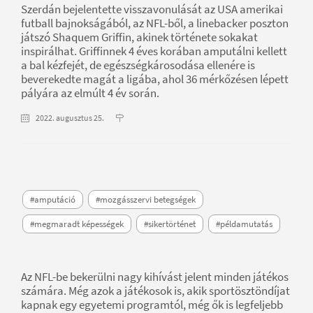
Szerdán bejelentette visszavonulását az USA amerikai
futball bajnokságából, az NFL-ből, a linebacker poszton
játszó Shaquem Griffin, akinek története sokakat
inspirálhat. Griffinnek 4 éves korában amputálni kellett
a bal kézfejét, de egészségkárosodása ellenére is
beverekedte magát a ligába, ahol 36 mérkőzésen lépett
pályára az elmúlt 4 év során.
2022. augusztus 25.
#amputáció
#mozgásszervi betegségek
#megmaradt képességek
#sikertörténet
#példamutatás
Az NFL-be bekerülni nagy kihívást jelent minden játékos
számára. Még azok a játékosok is, akik sportösztöndíjat
kapnak egy egyetemi programtól, még ők is legfeljebb