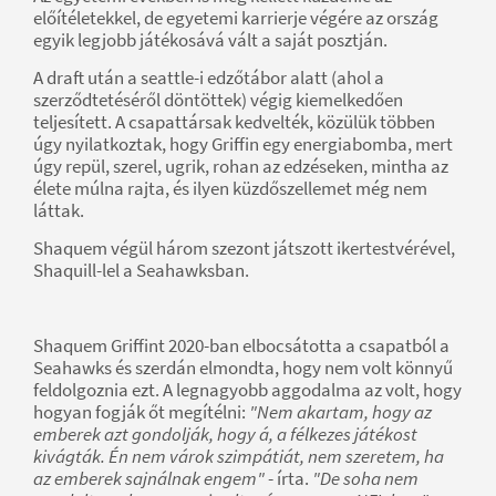
előítéletekkel, de egyetemi karrierje végére az ország
egyik legjobb játékosává vált a saját posztján.
A draft után a seattle-i edzőtábor alatt (ahol a
szerződtetéséről döntöttek) végig kiemelkedően
teljesített. A csapattársak kedvelték, közülük többen
úgy nyilatkoztak, hogy Griffin egy energiabomba, mert
úgy repül, szerel, ugrik, rohan az edzéseken, mintha az
élete múlna rajta, és ilyen küzdőszellemet még nem
láttak.
Shaquem végül három szezont játszott ikertestvérével,
Shaquill-lel a Seahawksban.
Shaquem Griffint 2020-ban elbocsátotta a csapatból a
Seahawks és szerdán elmondta, hogy nem volt könnyű
feldolgoznia ezt. A legnagyobb aggodalma az volt, hogy
hogyan fogják őt megítélni:
"Nem akartam, hogy az
emberek azt gondolják, hogy á, a félkezes játékost
kivágták. Én nem várok szimpátiát, nem szeretem, ha
az emberek sajnálnak engem"
- írta.
"De soha nem