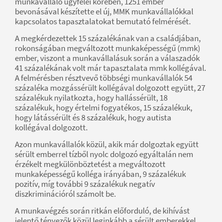
munkavállaló ügyfelei körében, 1251 ember
bevonásával készítette el új, MMK munkavállalókkal
kapcsolatos tapasztalatokat bemutató felmérését.
A megkérdezettek 15 százalékának van a családjában,
rokonságában megváltozott munkaképességű (mmk)
ember, viszont a munkavállalásuk során a válaszadók
41 százalékának volt már tapasztalata mmk kollégával.
A felmérésben résztvevő többségi munkavállalók 54
százaléka mozgássérült kollégával dolgozott együtt, 27
százalékuk nyilatkozta, hogy hallássérült, 18
százalékuk, hogy értelmi fogyatékos, 15 százalékuk,
hogy látássérült és 8 százalékuk, hogy autista
kollégával dolgozott.
Azon munkavállalók közül, akik már dolgoztak együtt
sérült emberrel tízből nyolc dolgozó egyáltalán nem
érzékelt megkülönböztetést a megváltozott
munkaképességű kolléga irányában, 9 százalékuk
pozitív, míg további 9 százalékuk negatív
diszkriminációról számolt be.
A munkavégzés során ritkán előforduló, de kihívást
jelentő tényezők közül leginkább a sérült emberekkel