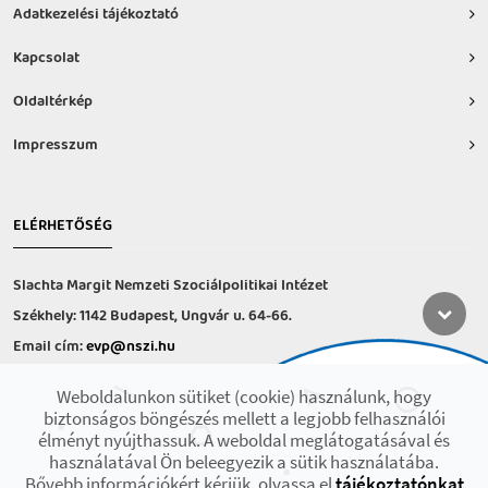
Adatkezelési tájékoztató
Kapcsolat
Oldaltérkép
Impresszum
ELÉRHETŐSÉG
Slachta Margit Nemzeti Szociálpolitikai Intézet
Székhely: 1142 Budapest, Ungvár u. 64-66.
Email cím:
evp@nszi.hu
Információs vonal: +36 30 682-6371
Weboldalunkon sütiket (cookie) használunk, hogy
hétfő-csütörtök: 8:00-16:00
biztonságos böngészés mellett a legjobb felhasználói
péntek: 8:00-14.00
élményt nyújthassuk. A weboldal meglátogatásával és
használatával Ön beleegyezik a sütik használatába.
Bővebb információkért kérjük, olvassa el
tájékoztatónkat