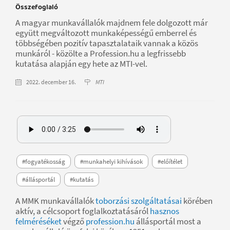
Összefoglaló
A magyar munkavállalók majdnem fele dolgozott már
együtt megváltozott munkaképességű emberrel és
többségében pozitív tapasztalataik vannak a közös
munkáról - közölte a Profession.hu a legfrissebb
kutatása alapján egy hete az MTI-vel.
2022. december 16.
MTI
#fogyatékosság
#munkahelyi kihívások
#előítélet
#állásportál
#kutatás
A MMK munkavállalók
toborzási szolgáltatásai
körében
aktív, a célcsoport foglalkoztatásáról
hasznos
felméréséket
végző
profession.hu
állásportál most a