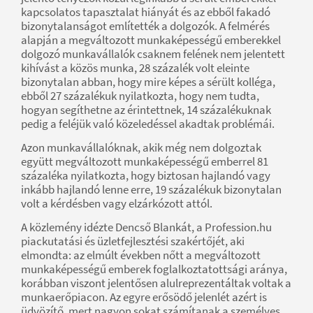
kapcsolatos tapasztalat hiányát és az ebből fakadó
bizonytalanságot említették a dolgozók. A felmérés
alapján a megváltozott munkaképességű emberekkel
dolgozó munkavállalók csaknem felének nem jelentett
kihívást a közös munka, 28 százalék volt eleinte
bizonytalan abban, hogy mire képes a sérült kolléga,
ebből 27 százalékuk nyilatkozta, hogy nem tudta,
hogyan segíthetne az érintettnek, 14 százalékuknak
pedig a feléjük való közeledéssel akadtak problémái.
Azon munkavállalóknak, akik még nem dolgoztak
együtt megváltozott munkaképességű emberrel 81
százaléka nyilatkozta, hogy biztosan hajlandó vagy
inkább hajlandó lenne erre, 19 százalékuk bizonytalan
volt a kérdésben vagy elzárkózott attól.
A közlemény idézte Dencső Blankát, a Profession.hu
piackutatási és üzletfejlesztési szakértőjét, aki
elmondta: az elmúlt években nőtt a megváltozott
munkaképességű emberek foglalkoztatottsági aránya,
korábban viszont jelentősen alulreprezentáltak voltak a
munkaerőpiacon. Az egyre erősödő jelenlét azért is
üdvözítő, mert nagyon sokat számítanak a személyes