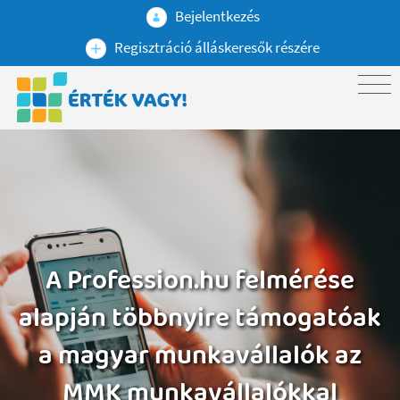
Bejelentkezés
Regisztráció álláskeresők részére
A Profession.hu felmérése
alapján többnyire támogatóak
a magyar munkavállalók az
MMK munkavállalókkal