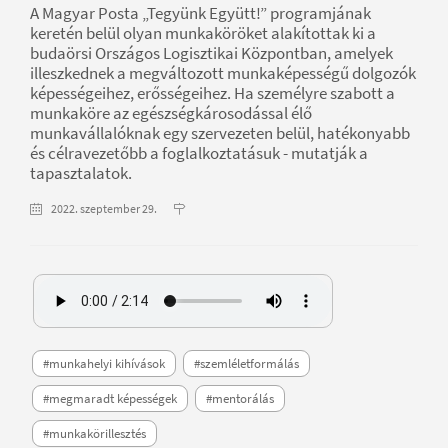
A Magyar Posta „Tegyünk Együtt!” programjának
keretén belül olyan munkaköröket alakítottak ki a
budaörsi Országos Logisztikai Központban, amelyek
illeszkednek a megváltozott munkaképességű dolgozók
képességeihez, erősségeihez. Ha személyre szabott a
munkaköre az egészségkárosodással élő
munkavállalóknak egy szervezeten belül, hatékonyabb
és célravezetőbb a foglalkoztatásuk - mutatják a
tapasztalatok.
2022. szeptember 29.
#munkahelyi kihívások
#szemléletformálás
#megmaradt képességek
#mentorálás
#munkakörillesztés