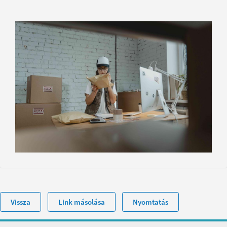
Vissza
Link másolása
Nyomtatás