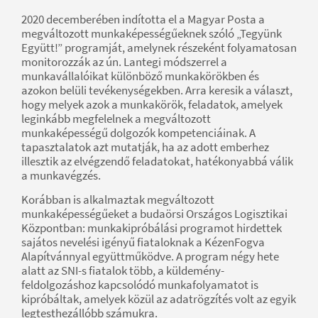
2020 decemberében indította el a Magyar Posta a
megváltozott munkaképességűeknek szóló „Tegyünk
Együtt!” programját, amelynek részeként folyamatosan
monitorozzák az ún. Lantegi módszerrel a
munkavállalóikat különböző munkakörökben és
azokon belüli tevékenységekben. Arra keresik a választ,
hogy melyek azok a munkakörök, feladatok, amelyek
leginkább megfelelnek a megváltozott
munkaképességű dolgozók kompetenciáinak. A
tapasztalatok azt mutatják, ha az adott emberhez
illesztik az elvégzendő feladatokat, hatékonyabbá válik
a munkavégzés.
Korábban is alkalmaztak megváltozott
munkaképességűeket a budaörsi Országos Logisztikai
Központban: munkakipróbálási programot hirdettek
sajátos nevelési igényű fiataloknak a KézenFogva
Alapítvánnyal együttműködve. A program négy hete
alatt az SNI-s fiatalok több, a küldemény-
feldolgozáshoz kapcsolódó munkafolyamatot is
kipróbáltak, amelyek közül az adatrögzítés volt az egyik
legtesthezállóbb számukra.