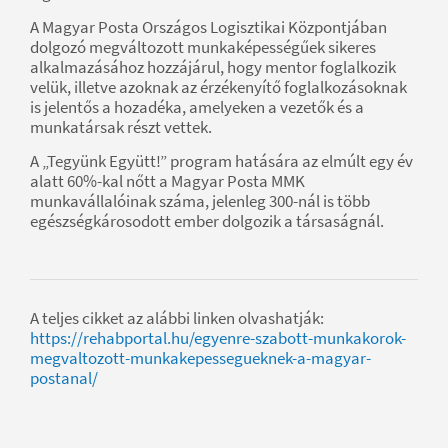
A Magyar Posta Országos Logisztikai Központjában
dolgozó megváltozott munkaképességűek sikeres
alkalmazásához hozzájárul, hogy mentor foglalkozik
velük, illetve azoknak az érzékenyítő foglalkozásoknak
is jelentős a hozadéka, amelyeken a vezetők és a
munkatársak részt vettek.
A „Tegyünk Együtt!” program hatására az elmúlt egy év
alatt 60%-kal nőtt a Magyar Posta MMK
munkavállalóinak száma, jelenleg 300-nál is több
egészségkárosodott ember dolgozik a társaságnál.
A teljes cikket az alábbi linken olvashatják:
https://rehabportal.hu/egyenre-szabott-munkakorok-
megvaltozott-munkakepessegueknek-a-magyar-
postanal/