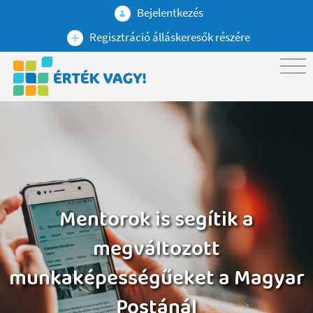
Bejelentkezés
Regisztráció álláskeresők részére
Mentorok is segítik a
megváltozott
munkaképességűeket a Magyar
Postánál