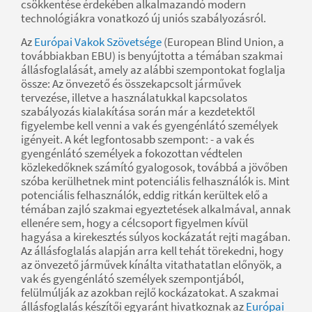
csökkentése érdekében alkalmazandó modern
technológiákra vonatkozó új uniós szabályozásról.
Az
Európai Vakok Szövetsége
(European Blind Union, a
továbbiakban EBU) is benyújtotta a témában szakmai
állásfoglalását, amely az alábbi szempontokat foglalja
össze: Az önvezető és összekapcsolt járművek
tervezése, illetve a használatukkal kapcsolatos
szabályozás kialakítása során már a kezdetektől
figyelembe kell venni a vak és gyengénlátó személyek
igényeit. A két legfontosabb szempont: - a vak és
gyengénlátó személyek a fokozottan védtelen
közlekedőknek számító gyalogosok, továbbá a jövőben
szóba kerülhetnek mint potenciális felhasználók is. Mint
potenciális felhasználók, eddig ritkán kerültek elő a
témában zajló szakmai egyeztetések alkalmával, annak
ellenére sem, hogy a célcsoport figyelmen kívül
hagyása a kirekesztés súlyos kockázatát rejti magában.
Az állásfoglalás alapján arra kell tehát törekedni, hogy
az önvezető járművek kínálta vitathatatlan előnyök, a
vak és gyengénlátó személyek szempontjából,
felülmúlják az azokban rejlő kockázatokat. A szakmai
állásfoglalás készítői egyaránt hivatkoznak az
Európai