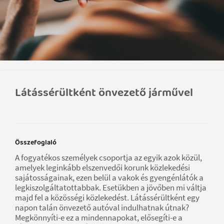
Látássérültként önvezető járművel
Összefoglaló
A fogyatékos személyek csoportja az egyik azok közül,
amelyek leginkább elszenvedői korunk közlekedési
sajátosságainak, ezen belül a vakok és gyengénlátók a
legkiszolgáltatottabbak. Esetükben a jövőben mi váltja
majd fel a közösségi közlekedést. Látássérültként egy
napon talán önvezető autóval indulhatnak útnak?
Megkönnyíti-e ez a mindennapokat, elősegíti-e a