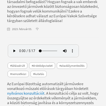
társadalmi befogadást? Hogyan fognak a vak emberek
az önvezető járművek között biztonságosan közlekedni,
hogyan fognak velük kommunikálni? Ezekre a
kérdésekre adhat választ az Európai Vakok Szövetsége
tárgyban született állásfoglalása!
2023. február 03.
#látássérült
#érdekképviselet
#akadálymentesítés
#nemzetközi
#kutatás
Az Európai Bizottság automatizált járművekre
vonatkozó műszaki előírások tárgyában hirdetett
nyilvános konzultációt
. A konzultáció célja az volt, hogy
összegyűjtse az érdekeltek véleményét a járművekben,
a közúti biztonság javítása és a környezetszennyezés