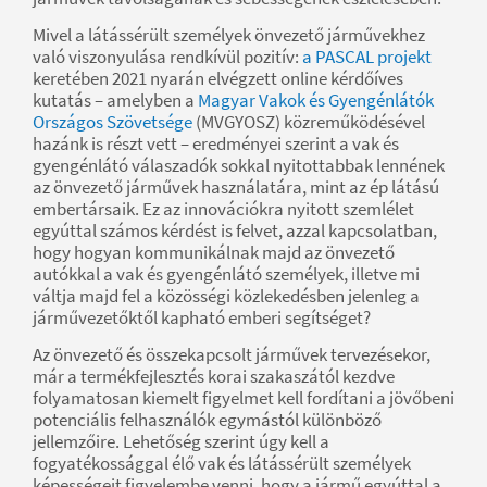
Mivel a látássérült személyek önvezető járművekhez
való viszonyulása rendkívül pozitív:
a PASCAL projekt
keretében 2021 nyarán elvégzett online kérdőíves
kutatás – amelyben a
Magyar Vakok és Gyengénlátók
Országos Szövetsége
(MVGYOSZ) közreműködésével
hazánk is részt vett – eredményei szerint a vak és
gyengénlátó válaszadók sokkal nyitottabbak lennének
az önvezető járművek használatára, mint az ép látású
embertársaik. Ez az innovációkra nyitott szemlélet
egyúttal számos kérdést is felvet, azzal kapcsolatban,
hogy hogyan kommunikálnak majd az önvezető
autókkal a vak és gyengénlátó személyek, illetve mi
váltja majd fel a közösségi közlekedésben jelenleg a
járművezetőktől kapható emberi segítséget?
Az önvezető és összekapcsolt járművek tervezésekor,
már a termékfejlesztés korai szakaszától kezdve
folyamatosan kiemelt figyelmet kell fordítani a jövőbeni
potenciális felhasználók egymástól különböző
jellemzőire. Lehetőség szerint úgy kell a
fogyatékossággal élő vak és látássérült személyek
képességeit figyelembe venni, hogy a jármű egyúttal a