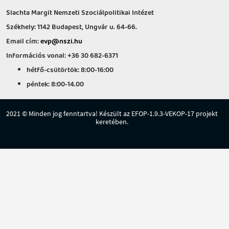
Slachta Margit Nemzeti Szociálpolitikai Intézet
Székhely: 1142 Budapest, Ungvár u. 64-66.
Email cím:
evp@nszi.hu
Információs vonal: +36 30 682-6371
hétfő-csütörtök: 8:00-16:00
péntek: 8:00-14.00
2021 © Minden jog fenntartva! Készült az EFOP-1.9.3-VEKOP-17 projekt
keretében.