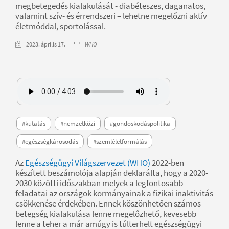
megbetegedés kialakulását - diabéteszes, daganatos,
valamint szív- és érrendszeri – lehetne megelőzni aktív
életmóddal, sportolással.
2023. április 17.
WHO
#kutatás
#nemzetközi
#gondoskodáspolitika
#egészségkárosodás
#szemléletformálás
Az
Egészségügyi Világszervezet (WHO)
2022-ben
készített beszámolója alapján deklarálta, hogy a 2020-
2030 közötti időszakban melyek a legfontosabb
feladatai az országok kormányainak a fizikai inaktivitás
csökkenése érdekében. Ennek köszönhetően számos
betegség kialakulása lenne megelőzhető, kevesebb
lenne a teher a már amúgy is túlterhelt egészségügyi