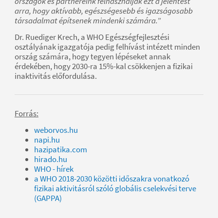
országok és partnereink felhasználják ezt a jelentést
arra, hogy aktívabb, egészségesebb és igazságosabb
társadalmat építsenek mindenki számára.
”
Dr. Ruediger Krech, a WHO Egészségfejlesztési
osztályának igazgatója pedig felhívást intézett minden
ország számára, hogy tegyen lépéseket annak
érdekében, hogy 2030-ra 15%-kal csökkenjen a fizikai
inaktivitás előfordulása.
Forrás:
weborvos.hu
napi.hu
hazipatika.com
hirado.hu
WHO - hírek
a WHO 2018-2030 közötti időszakra vonatkozó
fizikai aktivitásról szóló globális cselekvési terve
(GAPPA)