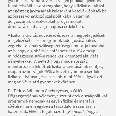
gyermekek számára. A 2022 végén publikált jelentés
tehát felszólítja az országokat, hogy a fizikai aktvitást
az egészség javításának kulcsaként kezeljék, építsék be
az összes vonatkozó szakpolitikába, valamint
dolgozzanak ki eszközöket, programokat,
útmutatásokat a végrehajtása érdekében.
A fizikai aktivitás növelését és ezzel a megbetegedések
megelőzését célzó programok kidolgozásának és
végrehajtásának szükségszerűségét mutatja továbbá
az is, hogy a globális jelentés szerint a 194 ország
mindösszesen 30%-a rendelkezik nemzeti aktivitási
irányelvekkel. Amellett, hogy minden ország
monitorozza a felnőttek fizikai aktivitásának szintjét,
csupán az országok 75%-a követi nyomon a serdülők
fizikai aktivitását, és kevesebb, mint 30%-a figyeli ezt
meg az 5 év alatti gyermekek körében.
Dr. Tedros Adhanom Ghebreyesus, a WHO
Főigazgatójának véleménye szerint ezek a szakpolitikai
programok nemcsak az egyén fizikai és mentális
jólétére, hanem egyben a társadalom számára is
hasznosak. Ekként fogalmazott: „
Reméljük, hogy az