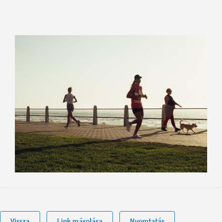
Vissza
Link másolása
Nyomtatás