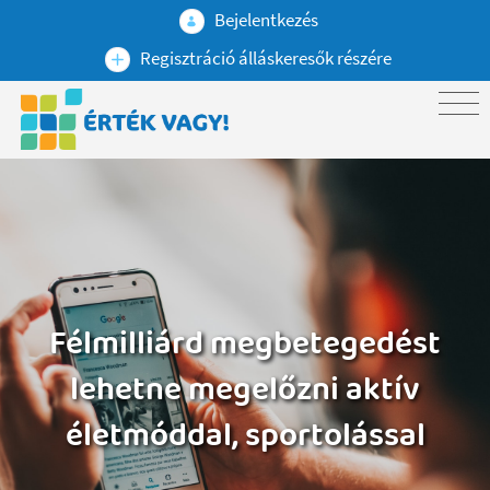
Bejelentkezés
Regisztráció álláskeresők részére
Félmilliárd megbetegedést
lehetne megelőzni aktív
életmóddal, sportolással