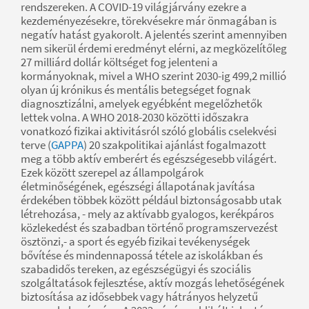
rendszereken. A COVID-19 világjárvány ezekre a
kezdeményezésekre, törekvésekre már önmagában is
negatív hatást gyakorolt. A jelentés szerint amennyiben
nem sikerül érdemi eredményt elérni, az megközelítőleg
27 milliárd dollár költséget fog jelenteni a
kormányoknak, mivel a WHO szerint 2030-ig 499,2 millió
olyan új krónikus és mentális betegséget fognak
diagnosztizálni, amelyek egyébként megelőzhetők
lettek volna. A WHO 2018-2030 közötti időszakra
vonatkozó fizikai aktivitásról szóló globális cselekvési
terve (
GAPPA
) 20 szakpolitikai ajánlást fogalmazott
meg a több aktív emberért és egészségesebb világért.
Ezek között szerepel az állampolgárok
életminőségének, egészségi állapotának javítása
érdekében többek között például biztonságosabb utak
létrehozása, - mely az aktívabb gyalogos, kerékpáros
közlekedést és szabadban történő programszervezést
ösztönzi,- a sport és egyéb fizikai tevékenységek
bővítése és mindennapossá tétele az iskolákban és
szabadidős tereken, az egészségügyi és szociális
szolgáltatások fejlesztése, aktív mozgás lehetőségének
biztosítása az idősebbek vagy hátrányos helyzetű