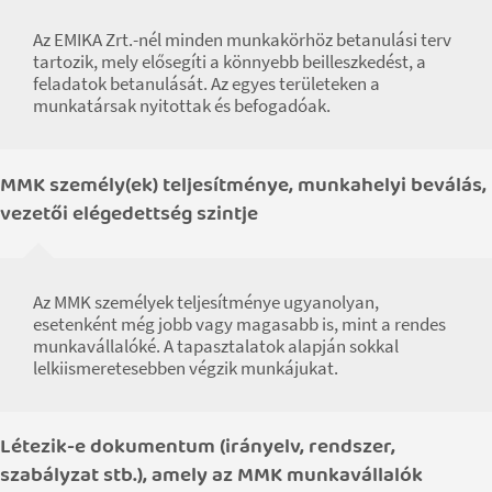
Az EMIKA Zrt.-nél minden munkakörhöz betanulási terv
tartozik, mely elősegíti a könnyebb beilleszkedést, a
feladatok betanulását. Az egyes területeken a
munkatársak nyitottak és befogadóak.
MMK személy(ek) teljesítménye, munkahelyi beválás,
vezetői elégedettség szintje
Az MMK személyek teljesítménye ugyanolyan,
esetenként még jobb vagy magasabb is, mint a rendes
munkavállalóké. A tapasztalatok alapján sokkal
lelkiismeretesebben végzik munkájukat.
Létezik-e dokumentum (irányelv, rendszer,
szabályzat stb.), amely az MMK munkavállalók