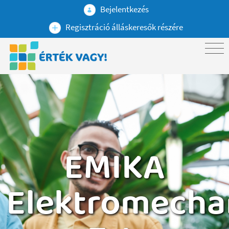
Bejelentkezés
Regisztráció álláskeresők részére
EMIKA
Elektromecha