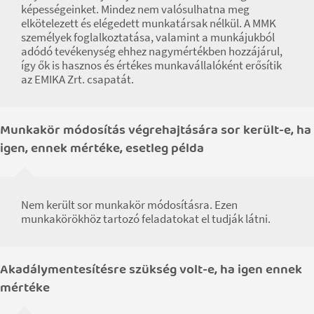
képességeinket. Mindez nem valósulhatna meg
elkötelezett és elégedett munkatársak nélkül. A MMK
személyek foglalkoztatása, valamint a munkájukból
adódó tevékenység ehhez nagymértékben hozzájárul,
így ők is hasznos és értékes munkavállalóként erősítik
az EMIKA Zrt. csapatát.
Munkakör módosítás végrehajtására sor került-e, ha
igen, ennek mértéke, esetleg példa
Nem került sor munkakör módosításra. Ezen
munkakörökhöz tartozó feladatokat el tudják látni.
Akadálymentesítésre szükség volt-e, ha igen ennek
mértéke