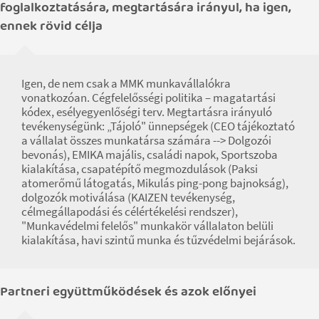
foglalkoztatására, megtartására irányul, ha igen,
ennek rövid célja
Igen, de nem csak a MMK munkavállalókra
vonatkozóan. Cégfelelősségi politika – magatartási
kódex, esélyegyenlőségi terv. Megtartásra irányuló
tevékenységünk: „Tájoló" ünnepségek (CEO tájékoztató
a vállalat összes munkatársa számára --> Dolgozói
bevonás), EMIKA majális, családi napok, Sportszoba
kialakítása, csapatépítő megmozdulások (Paksi
atomerőmű látogatás, Mikulás ping-pong bajnokság),
dolgozók motiválása (KAIZEN tevékenység,
célmegállapodási és célértékelési rendszer),
"Munkavédelmi felelős" munkakör vállalaton belüli
kialakítása, havi szintű munka és tűzvédelmi bejárások.
Partneri együttműködések és azok előnyei