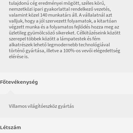
tulajdonú cég eredményei mögött, széles körű,
nemzetközi ipari gyakorlattal rendelkező vezetés,
valamint közel 140 munkatárs áll. A vállalatnál azt
valljuk, hogy a jól szervezett folyamatok, a kitartóan
végzett munka és a folyamatos fejlődés hozza meg az
üzletileg gyümölcsöző sikereket. Célkitűzéseink között
szerepel többek között a lámpatestek és fém
alkatrészek lehető legmodernebb technológiával
történő gyártása, illetve a 100%-os vevői elégedettség
elérése is.
Főtevékenység
Villamos világítóeszköz gyártás
Létszám