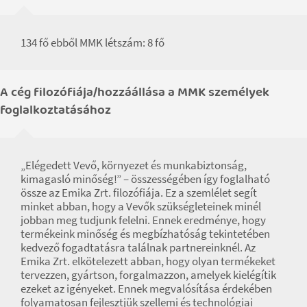
134 fő ebből MMK létszám: 8 fő
A cég filozófiája/hozzáállása a MMK személyek
foglalkoztatásához
„Elégedett Vevő, környezet és munkabiztonság,
kimagasló minőség!” – összességében így foglalható
össze az Emika Zrt. filozófiája. Ez a szemlélet segít
minket abban, hogy a Vevők szükségleteinek minél
jobban meg tudjunk felelni. Ennek eredménye, hogy
termékeink minőség és megbízhatóság tekintetében
kedvező fogadtatásra találnak partnereinknél. Az
Emika Zrt. elkötelezett abban, hogy olyan termékeket
tervezzen, gyártson, forgalmazzon, amelyek kielégítik
ezeket az igényeket. Ennek megvalósítása érdekében
folyamatosan fejlesztjük szellemi és technológiai