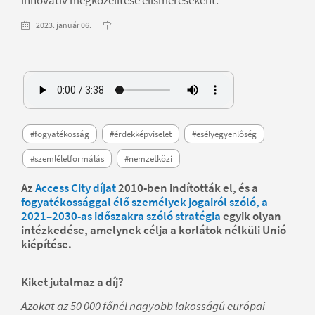
2023. január 06.
#fogyatékosság
#érdekképviselet
#esélyegyenlőség
#szemléletformálás
#nemzetközi
Az
Access City díjat
2010-ben indították el, és a
fogyatékossággal élő személyek jogairól szóló, a
2021–2030-as időszakra szóló stratégia
egyik olyan
intézkedése, amelynek célja a korlátok nélküli Unió
kiépítése.
Kiket jutalmaz a díj?
Azokat az 50 000 főnél nagyobb lakosságú európai