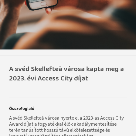
A svéd Skellefteå városa kapta meg a
2023. évi Access City díjat
Összefoglaló
A svéd Skellefteå városa nyerte el a 2023-as Access City
Award díjat a fogyatékkal élők akadálymentesítése
terén tanúsított hosszú távú elkötelezettsége és
innovatív megközelítése elismeréseként.