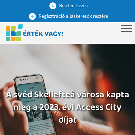
Bejelentkezés
Regisztráció álláskeresők részére
A svéd Skellefteå városa kapta
meg a 2023. évi Access City
díjat