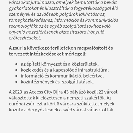
városokat jutalmazza, amelyek bemutatták a bevált
gyakorlatokat és illusztrálták a fogyatékossággal élő
személyek és az idősebb polgárok lakhatáshoz,
tömegközlekedéshez, információs és kommunikációs
technológiákhoz és egyéb szolgáltatásokhoz való
egyenlő hozzáférésének biztosítására irányuló
erőfeszítéseket.
A zsűri a következő területeken megvalósított és
tervezett intézkedéseket mérlegeli:
az épített környezet és a közterületek;
közlekedés és a kapcsolódó infrastruktúra;
információ és kommunikáció, beleértve;
közintézmények és -szolgáltatások.
A 2023-as Access City Díjra 43 pályázó közül 22 várost
választottak ki előzetesen a nemzeti szakértők. Az
európai zsűri ezt a kört 6 városra szűkítette, melyek
közül az idei győztesnek a svéd várost választották.