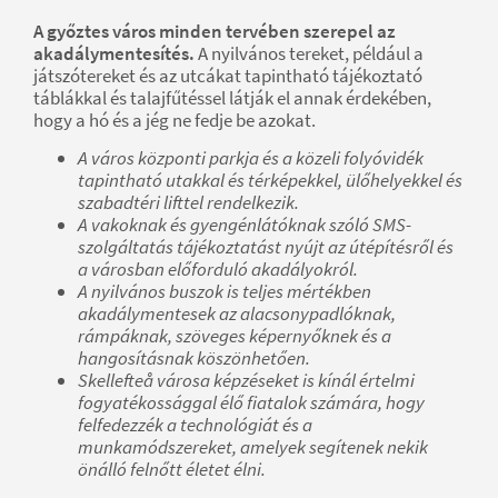
A győztes város minden tervében szerepel az
akadálymentesítés.
A nyilvános tereket, például a
játszótereket és az utcákat tapintható tájékoztató
táblákkal és talajfűtéssel látják el annak érdekében,
hogy a hó és a jég ne fedje be azokat.
A város központi parkja és a közeli folyóvidék
tapintható utakkal és térképekkel, ülőhelyekkel és
szabadtéri lifttel rendelkezik.
A vakoknak és gyengénlátóknak szóló SMS-
szolgáltatás tájékoztatást nyújt az útépítésről és
a városban előforduló akadályokról.
A nyilvános buszok is teljes mértékben
akadálymentesek az alacsonypadlóknak,
rámpáknak, szöveges képernyőknek és a
hangosításnak köszönhetően.
Skellefteå városa képzéseket is kínál értelmi
fogyatékossággal élő fiatalok számára, hogy
felfedezzék a technológiát és a
munkamódszereket, amelyek segítenek nekik
önálló felnőtt életet élni.