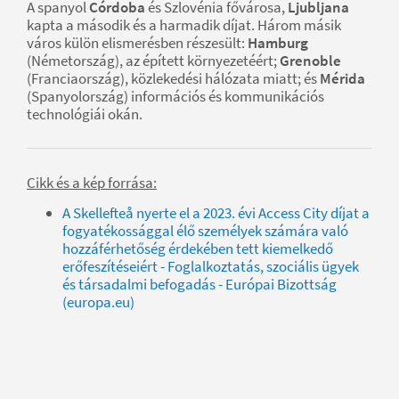
A spanyol
Córdoba
és Szlovénia fővárosa,
Ljubljana
kapta a második és a harmadik díjat. Három másik
város külön elismerésben részesült:
Hamburg
(Németország), az épített környezetéért;
Grenoble
(Franciaország), közlekedési hálózata miatt; és
Mérida
(Spanyolország) információs és kommunikációs
technológiái okán.
Cikk és a kép forrása:
A Skellefteå nyerte el a 2023. évi Access City díjat a
fogyatékossággal élő személyek számára való
hozzáférhetőség érdekében tett kiemelkedő
erőfeszítéseiért - Foglalkoztatás, szociális ügyek
és társadalmi befogadás - Európai Bizottság
(europa.eu)