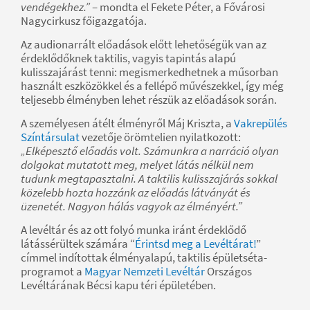
vendégekhez.”
– mondta el Fekete Péter, a Fővárosi
Nagycirkusz főigazgatója.
Az audionarrált előadások előtt lehetőségük van az
érdeklődőknek taktilis, vagyis tapintás alapú
kulisszajárást tenni: megismerkedhetnek a műsorban
használt eszközökkel és a fellépő művészekkel, így még
teljesebb élményben lehet részük az előadások során.
A személyesen átélt élményről Máj Kriszta, a
Vakrepülés
Színtársulat
vezetője örömtelien nyilatkozott:
„Elképesztő előadás volt. Számunkra a narráció olyan
dolgokat mutatott meg, melyet látás nélkül nem
tudunk megtapasztalni. A taktilis kulisszajárás sokkal
közelebb hozta hozzánk az előadás látványát és
üzenetét. Nagyon hálás vagyok az élményért.”
A levéltár és az ott folyó munka iránt érdeklődő
látássérültek számára “
Érintsd meg a Levéltárat!
”
címmel indítottak élményalapú, taktilis épületséta-
programot a
Magyar Nemzeti Levéltár
Országos
Levéltárának Bécsi kapu téri épületében.