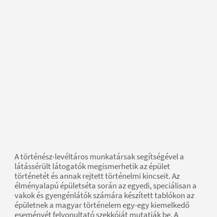
A történész-levéltáros munkatársak segítségével a
látássérült látogatók megismerhetik az épület
történetét és annak rejtett történelmi kincseit. Az
élményalapú épületséta során az egyedi, speciálisan a
vakok és gyengénlátók számára készített tablókon az
épületnek a magyar történelem egy-egy kiemelkedő
eseményét felvonultató szekkóját mutatják be. A