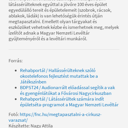
látássérülteknek egyúttal a jövőre 100 éves épület
egyedülálló tereit és épületelemeit (szobrok, rácsok,
ablakok, ládák) is van lehetőségük érintés útján
megtapasztalni. Emellett olyan tárgyakat és
eszközöket vehetnek kézbe és ismerhetnek meg, melyek
ízelítőt adnak a Magyar Nemzeti Levéltár
gyűjteményéről és a levéltári munkáról.
Forrás:
Rehabportál / Hallássérülteknek szóló
okostelefonos fejlesztést mutattak be a
Játékszínben
BDPST24 / Audionarrált előadással segítik a vak
és gyengénlátókat a Fővárosi Nagycirkuszban
Rehabportál / Látássérültek számára indít
épületséta-programot a Magyar Nemzeti Levéltár
Fotó:
https://fnc.hu/megtapasztalni-a-cirkusz-
varazsat/
Készítette: Nagy Attila