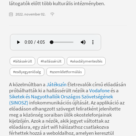
látogatók előtt több kulturális intézményben.
2022. november 02.
#látássérült
#hallássérült
#akadálymentesítés
#esélyegyenlőség
#szemléletformálás
A közelmúltban a
Játékszín
Életrevalók című előadásán
próbálhatták ki a hallássérült nézők a
Vodafone
és a
Siketek és Nagyothallók Országos Szövetségének
(SINOSZ)
infokommunikációs újítását. Az applikáció az
előadáson elhangzott szöveget feliratként jelenítette
meg a közönség soraiban ülők okostelefonjainak
kijelzőjén. Azok a nézők, akik jegyet váltottak az
előadásra, egy zárt wifi hálózathoz csatlakozva
férhettek hozzá a weboldalhoz, amelyen keresztül