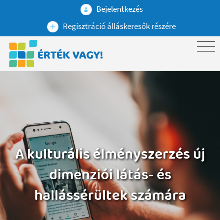
Bejelentkezés
Regisztráció álláskeresők részére
A kulturális élményszerzés új
dimenziói látás- és
hallássérültek számára