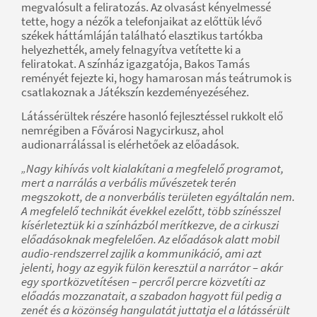
megvalósult a feliratozás. Az olvasást kényelmessé
tette, hogy a nézők a telefonjaikat az előttük lévő
székek háttámláján található elasztikus tartókba
helyezhették, amely felnagyítva vetítette ki a
feliratokat. A színház igazgatója, Bakos Tamás
reményét fejezte ki, hogy hamarosan más teátrumok is
csatlakoznak a Játékszín kezdeményezéséhez.
Látássérültek részére hasonló fejlesztéssel rukkolt elő
nemrégiben a Fővárosi Nagycirkusz, ahol
audionarrálással is elérhetőek az előadások.
„Nagy kihívás volt kialakítani a megfelelő programot,
mert a narrálás a verbális művészetek terén
megszokott, de a nonverbális területen egyáltalán nem.
A megfelelő technikát évekkel ezelőtt, több színésszel
kísérleteztük ki a színházból merítkezve, de a cirkuszi
előadásoknak megfelelően. Az előadások alatt mobil
audio-rendszerrel zajlik a kommunikáció, ami azt
jelenti, hogy az egyik fülön keresztül a narrátor – akár
egy sportközvetítésen – percről percre közvetíti az
előadás mozzanatait, a szabadon hagyott fül pedig a
zenét és a közönség hangulatát juttatja el a látássérült