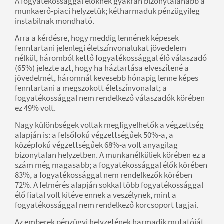
A fogyatékossággal élőknek gyakran bizonytalanabb a
munkaerő-piaci helyzetük; kétharmaduk pénzügyileg
instabilnak mondható.
Arra a kérdésre, hogy meddig lennének képesek
fenntartani jelenlegi életszínvonalukat jövedelem
nélkül, háromból kettő fogyatékossággal élő válaszadó
(65%) jelezte azt, hogy ha háztartása elveszítené a
jövedelmét, háromnál kevesebb hónapig lenne képes
fenntartani a megszokott életszínvonalat; a
fogyatékossággal nem rendelkező válaszadók körében
ez 49% volt.
Nagy különbségek voltak megfigyelhetők a végzettség
alapján is: a felsőfokú végzettségűek 50%-a, a
középfokú végzettségűek 68%-a volt anyagilag
bizonytalan helyzetben. A munkanélküliek körében ez a
szám még magasabb; a fogyatékossággal élők körében
83%, a fogyatékossággal nem rendelkezők körében
72%. A felmérés alapján sokkal több fogyatékossággal
élő fiatal volt kitéve ennek a veszélynek, mint a
fogyatékossággal nem rendelkező korcsoport tagjai.
Az emberek pénzügyi helyzetének harmadik mutatóját