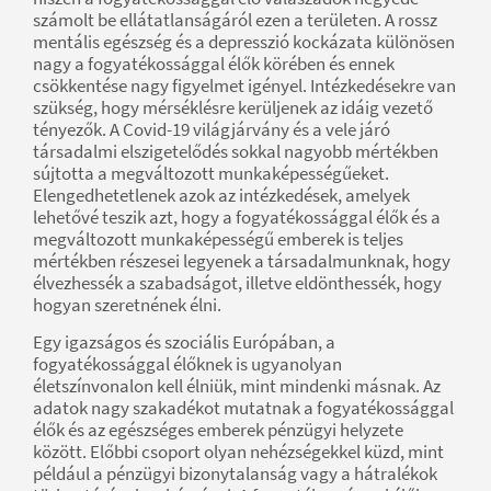
számolt be ellátatlanságáról ezen a területen. A rossz
mentális egészség és a depresszió kockázata különösen
nagy a fogyatékossággal élők körében és ennek
csökkentése nagy figyelmet igényel. Intézkedésekre van
szükség, hogy mérséklésre kerüljenek az idáig vezető
tényezők. A Covid-19 világjárvány és a vele járó
társadalmi elszigetelődés sokkal nagyobb mértékben
sújtotta a megváltozott munkaképességűeket.
Elengedhetetlenek azok az intézkedések, amelyek
lehetővé teszik azt, hogy a fogyatékossággal élők és a
megváltozott munkaképességű emberek is teljes
mértékben részesei legyenek a társadalmunknak, hogy
élvezhessék a szabadságot, illetve eldönthessék, hogy
hogyan szeretnének élni.
Egy igazságos és szociális Európában, a
fogyatékossággal élőknek is ugyanolyan
életszínvonalon kell élniük, mint mindenki másnak. Az
adatok nagy szakadékot mutatnak a fogyatékossággal
élők és az egészséges emberek pénzügyi helyzete
között. Előbbi csoport olyan nehézségekkel küzd, mint
például a pénzügyi bizonytalanság vagy a hátralékok