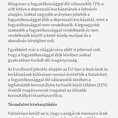
Átlagosan a fogyatékossággal élő válaszadók 71%-a
volt kitéve a depresszió kockázatának a felmérés
alapján. Sokkal nagyobb arányban jelezték a
fogyatékossággal élők a depresszió kockázatát, mint a
fogyatékossággal nem rendelkezők. A legnagyobb
szakadék a fogyatékossággal rendelkezők és nem
rendelkezők között a kelet-közép-európai és a
skandináv térségben volt.
Egyébként már a világjárvány előtt is jellemző volt,
hogy a fogyatékossággal élők körében sokkal
gyakrabban fordult elő magányosság.
Az Eurofound jelentés alapján az EU-ban a lezárások és
korlátozások különösen rosszul érintették a fiatalokat;
a fogyatékossággal élő válaszadók körében a
legfiatalabb korosztályba tartozók közül többen (51%)
érezték magányosnak magukat az idősebb
korosztállyal összehasonlítva.
Társadalmi kirekesztődés
Felmérésre került az is, hogy a polgárok mennyire érzik