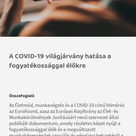
A COVID-19 világjárvány hatása a
fogyatékossággal élőkre
Összefoglaló
Az Életmód, munkavégzés és a COVID-19 című felmérés
az Eurofound, azaz az Európai Alapítvány az Élet- és
Munkakörülmények Javításáért nevű szervezet által
publikált dokumentum, amely részletes képet nyújt a
fogyatékossággal élők és a megváltozott
munkaképességűek szociális és pénzügyi helyzetéről a