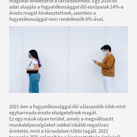
magukat kirekesztve a társadalomból. Egy 2016-os
adat alapján a fogyatékossággal élő európaiak 14%-a
érezte magát kirekesztettnek, szemben a
fogyatékossággal nem rendelkezők 6%-ával.
2021-ben a fogyatékossággal élő válaszadók több mint
egyharmada érezte elszigeteltnek magát.
Ez egy másik olyan terület, amely a megváltozott
munkaképességűeket sokkal inkább negatívan
érintette, mint a társadalom többi tagját. 2021