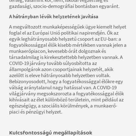
gazdasági, szocio-demográfiai bontásban egyaránt.
A hátrányban lévők helyzetének javítása
A megváltozott munkaképességűek ügye kiemelt helyet
foglal el az Európai Unió politikai napirendjén. Ők az
egyik leghátrányosabb helyzetű csoport az EU-ban: a
fogyatékossággal élők kisebb mértékben vannak jelen a
munkaerőpiacon, kevesebb órát dolgoznak és
társadalmilag is kirekesztettebb helyzetben vannak. A
COVID-19 járvány tovább súlyosbította az
állampolgárok azon csoportjainak helyzetét, akik
azelőtt is eleve hátrányosabb helyzetben voltak.
Bebizonyosodott, hogy a fogyatékossággal élőkre egy
válság aránytalanul nagy hatással van. A COVID-19
világjárvány megsokszorozta a fogyatékossággal élők
kihívásait az élet különböző területein, mint például az
egészségügy, a szociális körülmények, a munkaerő-
piaci és pénzügyi helyzet.
Kulcsfontosságú megállapítások