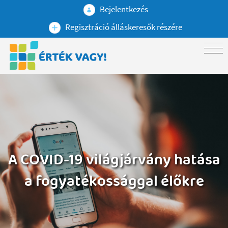
Bejelentkezés
Regisztráció álláskeresők részére
A COVID-19 világjárvány hatása
a fogyatékossággal élőkre