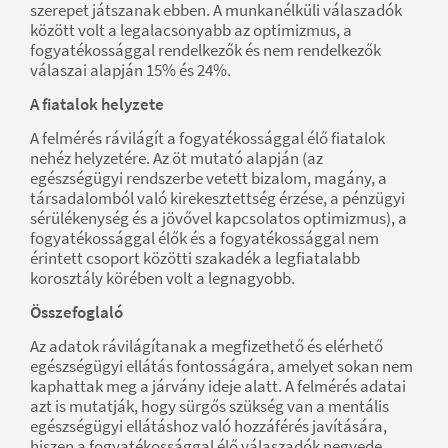
szerepet játszanak ebben. A munkanélküli válaszadók
között volt a legalacsonyabb az optimizmus, a
fogyatékossággal rendelkezők és nem rendelkezők
válaszai alapján 15% és 24%.
A fiatalok helyzete
A felmérés rávilágít a fogyatékossággal élő fiatalok
nehéz helyzetére. Az öt mutató alapján (az
egészségügyi rendszerbe vetett bizalom, magány, a
társadalomból való kirekesztettség érzése, a pénzügyi
sérülékenység és a jövővel kapcsolatos optimizmus), a
fogyatékossággal élők és a fogyatékossággal nem
érintett csoport közötti szakadék a legfiatalabb
korosztály körében volt a legnagyobb.
Összefoglaló
Az adatok rávilágítanak a megfizethető és elérhető
egészségügyi ellátás fontosságára, amelyet sokan nem
kaphattak meg a járvány ideje alatt. A felmérés adatai
azt is mutatják, hogy sürgős szükség van a mentális
egészségügyi ellátáshoz való hozzáférés javítására,
hiszen a fogyatékossággal élő válaszadók negyede