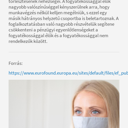
törlesztésének nehézségei. A fogyatékossággal élők
nagyobb valószínűséggel kényszerülnek arra, hogy
munkavégzés nélkül kelljen megélniük, s ezzel egy
másik hátrányos helyzetű csoportba is beletartoznak. A
foglalkoztatásban való nagyobb részvételük segítene
csökkenteni a pénzügyi egyenlőtlenségeket a
fogyatékossággal élők és a fogyatékossággal nem
rendelkezők között.
Forrás:
https://www.eurofound.europa.eu/sites/default/files/ef_pu