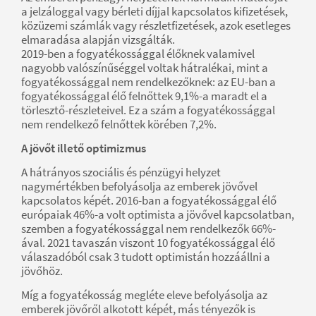
a jelzáloggal vagy bérleti díjjal kapcsolatos kifizetések,
közüzemi számlák vagy részletfizetések, azok esetleges
elmaradása alapján vizsgálták.
2019-ben a fogyatékossággal élőknek valamivel
nagyobb valószínűséggel voltak hátralékai, mint a
fogyatékossággal nem rendelkezőknek: az EU-ban a
fogyatékossággal élő felnőttek 9,1%-a maradt el a
törlesztő-részleteivel. Ez a szám a fogyatékossággal
nem rendelkező felnőttek körében 7,2%.
A jövőt illető optimizmus
A hátrányos szociális és pénzügyi helyzet
nagymértékben befolyásolja az emberek jövővel
kapcsolatos képét. 2016-ban a fogyatékossággal élő
európaiak 46%-a volt optimista a jövővel kapcsolatban,
szemben a fogyatékossággal nem rendelkezők 66%-
ával. 2021 tavaszán viszont 10 fogyatékossággal élő
válaszadóból csak 3 tudott optimistán hozzáállni a
jövőhöz.
Míg a fogyatékosság megléte eleve befolyásolja az
emberek jövőről alkotott képét, más tényezők is