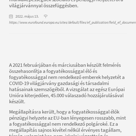
világjárvánnyal összefüggésben.
2022. május 13.
https://www.eurofound.europa.eu/sites/default/files/ef_publication/field_ef_docume
A 2021 februárjában és márciusában készült felmérés
összehasonlítja a fogyatékossággal élő és
fogyatékossággal nem rendelkező emberek helyzetét a
COVID-19 világjárvány gazdasági és társadalmi
hatásainak szemszögéből. A vizsgálat az egész Európai
Unióra kiterjedően, 45.000 válaszadó hozzájárulásával
készült.
Megállapításra került, hogy a fogyatékossággal élők
pénzügyi helyzete az EU-ban lényegesen rosszabb, mint
a fogyatékossággal nem rendelkező polgároké. Ez a
megállapítás sajnos kivétel nélkül érvényes tagállam,
térség, valamint kor, nem, iskolai végzettség és