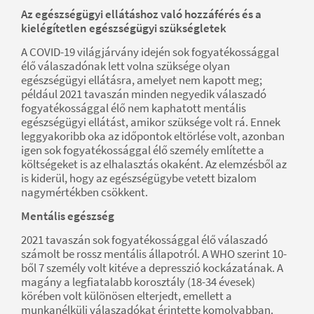
Az egészségügyi ellátáshoz való hozzáférés és a
kielégítetlen egészségügyi szükségletek
A COVID-19 világjárvány idején sok fogyatékossággal
élő válaszadónak lett volna szüksége olyan
egészségügyi ellátásra, amelyet nem kapott meg;
például 2021 tavaszán minden negyedik válaszadó
fogyatékossággal élő nem kaphatott mentális
egészségügyi ellátást, amikor szüksége volt rá. Ennek
leggyakoribb oka az időpontok eltörlése volt, azonban
igen sok fogyatékossággal élő személy említette a
költségeket is az elhalasztás okaként. Az elemzésből az
is kiderül, hogy az egészségügybe vetett bizalom
nagymértékben csökkent.
Mentális egészség
2021 tavaszán sok fogyatékossággal élő válaszadó
számolt be rossz mentális állapotról. A WHO szerint 10-
ből 7 személy volt kitéve a depresszió kockázatának. A
magány a legfiatalabb korosztály (18-34 évesek)
körében volt különösen elterjedt, emellett a
munkanélküli válaszadókat érintette komolyabban.