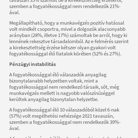
tavaszán 35% számolt be a kirekesztettség érzéséről,
szemben a fogyatékossággal nem rendelkezők 21%-
ával.
Megállapítható, hogy a munkavégzés pozitív hatással
volt mindkét csoportra, mivel a dolgozók alacsonyabb
arányban (28%, illetve 17%) számoltak be arról, hogy ki
lennének rekesztve társadalomból. Az e-felmérés szerint
a kirekesztettség érzése kétszer olyan gyakori volt
fogyatékossággal élő fiatalok körében (52% és 27%).
Pénzügyi instabilitás
A fogyatékossággal élő válaszadók anyagilag
bizonytalanabb helyzetben voltak, mint a
fogyatékossággal nem rendelkező társaik, sőt, még
munkavégzés mellett is nagyobb valószínűséggel
kerültek anyagilag bizonytalan helyzetbe.
A fogyatékossággal élő 10 válaszadóból közel 6-nak
(57%) volt megélhetési nehézsége 2021 tavaszán,
szemben a fogyatékossággal nem rendelkezők 39%-
ával.