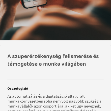
A szuperérzékenység felismerése és
támogatása a munka világában
Összefoglaló
Az automatizálás és a digitalizáció által uralt
munkakörnyezetben soha nem volt nagyobb szükség a
munkavállalók azon csoportjára, akiket úgy neveznek,
hogy szuperérzékenyek. A szuperérzékeny dolgozók