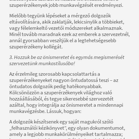
szuperérzékenyek jobb munkavégzését eredményezi.
Mielőbb tegyünk lépéseket a mérgező dolgozók
eltávolítására, akik zaklatják, lekicsinylik a többieket,
vagy félelemkeltő vezetői módszereket alkalmaznak.
Minél tovább maradnak ezek az emberek a szervezetnél,
annál gyorsabban veszítjük el a legtehetségesebb
szuperérzékeny kollégát.
3. Hozzuk be az önismeretet és egymás megismerését
szervezetünk munkastílusába!
Az érzelmileg szorosabb kapcsolattartás a
szuperérzékenyeket nagyon öntudatossá teszi – az
öntudatos dolgozók pedig hatékonyabbak.
Kölcsönözzön a szuperérzékenyek világhoz való
hozzáállásából, és tegye sikeresebbé szervezetét
azáltal, hogy integrálja az önismeretet a mindennapi
munkavégzésbe. Lássuk, hogyan:
A dolgozók készítsenek egy saját magukról szóló
„felhasználói kézikönyvet”, egy olyan dokumentumot,
amely a legjobb munkakörülményeiket tartalmazza;