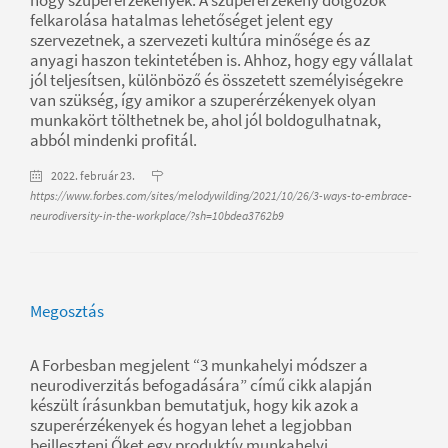
felkarolása hatalmas lehetőséget jelent egy
szervezetnek, a szervezeti kultúra minősége és az
anyagi haszon tekintetében is. Ahhoz, hogy egy vállalat
jól teljesítsen, különböző és összetett személyiségekre
van szükség, így amikor a szuperérzékenyek olyan
munkakört tölthetnek be, ahol jól boldogulhatnak,
abból mindenki profitál.
2022. február 23.
https://www.forbes.com/sites/melodywilding/2021/10/26/3-ways-to-embrace-
neurodiversity-in-the-workplace/?sh=10bdea3762b9
Megosztás
A Forbesban megjelent “3 munkahelyi módszer a
neurodiverzitás befogadására” című cikk alapján
készült írásunkban bemutatjuk, hogy kik azok a
szuperérzékenyek és hogyan lehet a legjobban
beilleszteni Őket egy produktív munkahelyi