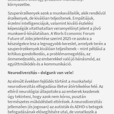
környezetbe.
Szuperérzékenyek azok a munkavállalók, akik rendkívül
érzékenyek, de kiválóan teljesítenek. Empátiájuk,
érzelmi intelligenciájuk, valamint kiváló észlelési
képességük vitathatatlan versenyelőnyt jelent a jövő
munkaerő-kínálatában. A Worls Economic Forum
Future of Jobs jelentése szerint 2025-re azokra a
készségekre lesz a legnagyobb kereslet, amelyek terén a
szuperérzékenyek kiválóan teljesítenek – mint például a
kritikus gondolkodás, a problémamegoldás, az
önmenedzselés, az emberekkel való jó bánásmód, az
együttműködés és a kommunikáció.
Neurodiverzitás – dolgunk van vele!
Az elmúlt években fejlődés történt a munkahelyi
neurodiverzitás elfogadása illetve átértékelése felé. Az
eltérő neurológiai állapotokra az emberek kezdenek
úgy tekinteni, hogy azok nem kóros, pusztán
természetes működésbeli eltérések. A neurodiverzitás
jellemzően (és jogosan) az autisták és ADHD-s betegek
befogadásának elősegítésére utal, de vonatkozik a