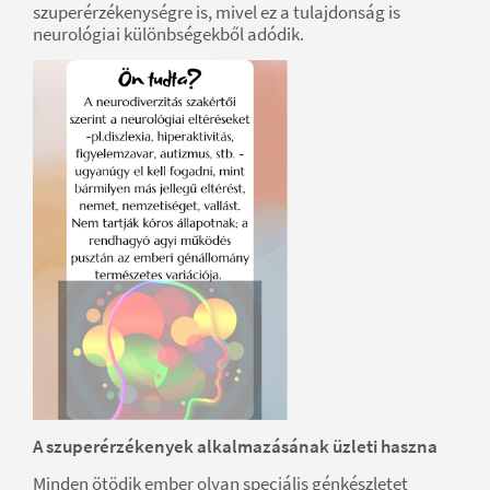
szuperérzékenységre is, mivel ez a tulajdonság is
neurológiai különbségekből adódik.
A szuperérzékenyek alkalmazásának üzleti haszna
Minden ötödik ember olyan speciális génkészletet