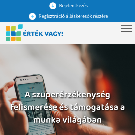
Bejelentkezés
Regisztráció álláskeresők részére
A szuperérzékenység
felismerése és támogatása a
munka világában