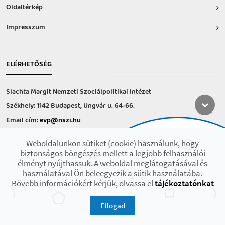
Oldaltérkép
Impresszum
ELÉRHETŐSÉG
Slachta Margit Nemzeti Szociálpolitikai Intézet
Székhely: 1142 Budapest, Ungvár u. 64-66.
Email cím:
evp@nszi.hu
Információs vonal: +36 30 682-6371
Weboldalunkon sütiket (cookie) használunk, hogy
hétfő-csütörtök: 8:00-16:00
biztonságos böngészés mellett a legjobb felhasználói
péntek: 8:00-14.00
élményt nyújthassuk. A weboldal meglátogatásával és
használatával Ön beleegyezik a sütik használatába.
Bővebb információkért kérjük, olvassa el
tájékoztatónkat
2021 © Minden jog fenntartva! Készült az EFOP-1.9.3-VEKOP-17 projekt
keretében.
Elfogad