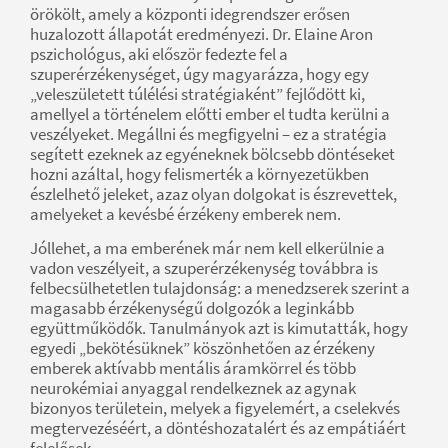
örökölt, amely a központi idegrendszer erősen
huzalozott állapotát eredményezi. Dr. Elaine Aron
pszichológus, aki először fedezte fel a
szuperérzékenységet, úgy magyarázza, hogy egy
„veleszületett túlélési stratégiaként” fejlődött ki,
amellyel a történelem előtti ember el tudta kerülni a
veszélyeket. Megállni és megfigyelni – ez a stratégia
segített ezeknek az egyéneknek bölcsebb döntéseket
hozni azáltal, hogy felismerték a környezetükben
észlelhető jeleket, azaz olyan dolgokat is észrevettek,
amelyeket a kevésbé érzékeny emberek nem.
Jóllehet, a ma emberének már nem kell elkerülnie a
vadon veszélyeit, a szuperérzékenység továbbra is
felbecsülhetetlen tulajdonság: a menedzserek szerint a
magasabb érzékenységű dolgozók a leginkább
együttműködők. Tanulmányok azt is kimutatták, hogy
egyedi „bekötésüknek” köszönhetően az érzékeny
emberek aktívabb mentális áramkörrel és több
neurokémiai anyaggal rendelkeznek az agynak
bizonyos területein, melyek a figyelemért, a cselekvés
megtervezéséért, a döntéshozatalért és az empátiáért
felelősek.