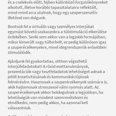
és a cselekvés előtt, fejben különböző forgatókönyveket
alkotott, illetve korábbi tapasztalataira reflektált,
mind-mind arra utalnak, hogy egy szuperszenzitív
illetővel van dolgunk.
Bontsuk fel a virtuális vagy személyes interjúkat
egymást követő szakaszokra a túlstimuláció elkerülése
érdekében. Senki sem akkor van a legjobb formájában,
mikor kimerült vagy túlterhelt, ez pedig különösen igaz
a szuperérzékenyekre, mivel idegrendszerük erősebben
stimulálódik.
Ajánljunk fel gyakorlatias, otthon végezhető
interjúfeladatokat! A rövid esettanulmányok,
prezentációk vagy tesztfeladatok lehetőséget adnak a
jelölt kreativitásának és kommunikációjának
felmérésére. Hasznosak a szuperérzékenyek számára is,
akik hajlamosak stresszessé válni nyomás alatt. Az
szuperérzékenyek akkor boldogulnak a legjobban, ha
lehetőségük van mindent szemrevételezni és
elmélkedni, nem pedig akkor, ha azonnal kell
válaszolniuk.