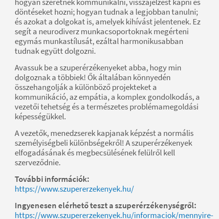
hogyan szeretnek kommunikálni, visszajelzést kapni és
döntéseket hozni; hogyan tudnak a legjobban tanulni;
és azokat a dolgokat is, amelyek kihívást jelentenek. Ez
segít a neurodiverz munkacsoportoknak megérteni
egymás munkastílusát, ezáltal harmonikusabban
tudnak együtt dolgozni.
Avassuk be a szuperérzékenyeket abba, hogy min
dolgoznak a többiek! Ők általában könnyedén
összehangolják a különböző projekteket a
kommunikáció, az empátia, a komplex gondolkodás, a
vezetői tehetség és a természetes problémamegoldási
képességükkel.
A vezetők, menedzserek kapjanak képzést a normális
személyiségbeli különbségekről! A szuperérzékenyek
elfogadásának és megbecsülésének felülről kell
szerveződnie.
További információk:
https://www.szupererzekenyek.hu/
Ingyenesen elérhető teszt a szuperérzékenységről:
https://www.szupererzekenyek.hu/informaciok/mennyire-