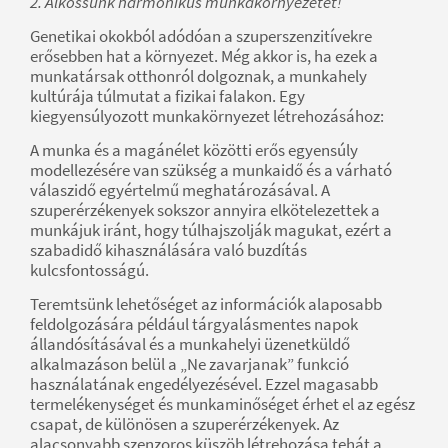
2. Alkossunk harmonikus munkakörnyezetet!
Genetikai okokból adódóan a szuperszenzitívekre
erősebben hat a környezet. Még akkor is, ha ezek a
munkatársak otthonról dolgoznak, a munkahely
kultúrája túlmutat a fizikai falakon. Egy
kiegyensúlyozott munkakörnyezet létrehozásához:
A munka és a magánélet közötti erős egyensúly
modellezésére van szükség a munkaidő és a várható
válaszidő egyértelmű meghatározásával. A
szuperérzékenyek sokszor annyira elkötelezettek a
munkájuk iránt, hogy túlhajszolják magukat, ezért a
szabadidő kihasználására való buzdítás
kulcsfontosságú.
Teremtsünk lehetőséget az információk alaposabb
feldolgozására például tárgyalásmentes napok
állandósításával és a munkahelyi üzenetküldő
alkalmazáson belül a „Ne zavarjanak” funkció
használatának engedélyezésével. Ezzel magasabb
termelékenységet és munkaminőséget érhet el az egész
csapat, de különösen a szuperérzékenyek. Az
alacsonyabb szenzoros küszöb létrehozása tehát a