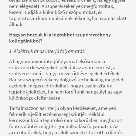
nem elégedett. A szuperérzékenyek megfontoltak,
kezelni tudják a különböző nézőpontokat, és
tapintatosan kommunikálnak akkor is, ha nyomás alatt
állnak.
Hogyan hozzuk ki a legtöbbet szuperérzékeny
kollégáinkból?
1. Alakítsuk át az interjú folyamatát!
A hagyományos interjúfolyamat elsősorban a
szárazabb készségeket, például az adatelemzést, a
szoftveres tudást vagy a vezetői készségeket értékeli.
Bár sok szuperérzékeny dolgozó technikailag megfelel
ezeknek, mégis előfordulhat, hogy elszalasztjuk a
legjobb jelölteket, ha nem fordítunk hangsúlyt az agyi
különbségek feltárására.
Tartalmazzon az interjú olyan kérdéseket, amelyek
felmérik a jelölt érzékenységi szintjét. Például
kérdezzünk rá a legutolsó munkakörükben meghozott
fontos döntés mögötti gondolkodási folyamatra. Az
arra utaló jelek, hogy a jelölt szünetet tartott a döntés