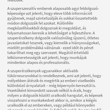
A szuperszenzitív emberek alaposabb agyi feldolgozó-
képessége azt jelenti, hogy eleve több információt
gyűjtenek, majd szintetizálják és sokkal összetettebb
módon dolgozzák fel azokat. Különféle
megközelítésekből dolgoznak ki megoldást, és
folyamatosan keresik a lehetőséget a fejlesztésre. A
szuperérzékeny dolgozók valószínűleg újszerű, ötletes
javaslatokat tesznek, vagy kiemelik a hiányosságokat,
mielőtt problémákká válnának - ezzel időt és pénzt
takaríthat meg egy szervezet. Magától értetődő
lelkiismeretességük azt jelenti, hogy munkájuk
mindenkor alapos és professzionális.
A szuperérzékenyek ugyanakkor aktívabb
tükörneuronokkal is rendelkeznek, ami azt jelenti, hogy
mélyebben átérzik és megértik az emberi viselkedés
különböző árnyalatait – még képernyőn keresztül is.
Vezetőként kimondott szavak nélkül is érzik, hogy
milyen a dolgozók között uralkodó hangulat, és képesek
visszahozni a munkakedvet akkor is, amikor a kiégés
uralkodik el az embereken, vagy például könnyedén
olvasnak a sorok között, és feltűnik nekik, ha egy ügyfél