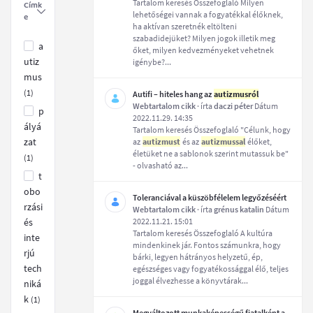
Tartalom keresés Összefoglaló Milyen
Címk
lehetőségei vannak a fogyatékkal élőknek,
e
ha aktívan szeretnék eltölteni
szabadidejüket? Milyen jogok illetik meg
a
őket, milyen kedvezményeket vehetnek
utiz
igénybe?...
mus
(1)
Autifi – hiteles hang az
autizmusról
Webtartalom cikk
· írta
daczi péter
Dátum
p
2022.11.29. 14:35
ályá
Tartalom keresés Összefoglaló "Célunk, hogy
zat
az
autizmust
és az
autizmussal
élőket,
életüket ne a sablonok szerint mutassuk be"
(1)
- olvasható az...
t
obo
Toleranciával a küszöbfélelem legyőzéséért
rzási
Webtartalom cikk
· írta
grénus katalin
Dátum
és
2022.11.21. 15:01
Tartalom keresés Összefoglaló A kultúra
inte
mindenkinek jár. Fontos számunkra, hogy
rjú
bárki, legyen hátrányos helyzetű, ép,
tech
egészséges vagy fogyatékossággal élő, teljes
joggal élvezhesse a könyvtárak...
niká
k
(1)
Megváltozott munkaképességű fiatalként a