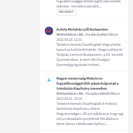
fogyatékossággal élőket segítő szervezetek
számára - mondta a szociális...
PÁLYÁZAT
Autista Mintaház nyílt Budapesten
Webtartalom cikk
· írta
daczi péter
Dátum
2022.03.23. 12:21
Tartalom keresés Összefoglaló Megnyitotta
kapuit az Autista Mintaház - Diagnosztikai és
Terápiás Centrum Budapesten, a XIII. kerületi
Gyermek téren. A Heim Pál Országos
Gyermekgyógyászati Intézet...
Magyar meseország Miskolcon:
fogyatékossággal élők százai dolgoznak a
Szimbiózis Alapítvány üzemeiben
Webtartalom cikk
· írta
szűcs dániel
Dátum
2022.03.01. 10:14
Tartalom keresés Összefoglaló A miskolci
Szimbiózis Alapítvány úttörő
Magyarországon. Ők a jó példa arra, hogy egy
súlyos társadalmi problémát felvállalva is
lehet sikeres vállalkozást építeni....