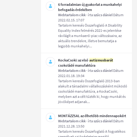
6 forradalmian új gyakorlat a munkahelyi
befogadás érdekében
Webtartalom cikk
· írta
szűcs dániel
Dátum
2022.02.15. 17:07
Tartalom keresés Összefoglaló A Disability
Equality Index felmérés 2021-es jelentése
rávilágít a munkaerő-piac változásaira, az
aktuális trendekre, illetve bemutatja a
legjobb munkahelyi...
KockaCsoki: az első
autizmusbarát
csokoládé manufaktúra
Webtartalom cikk
· írta
szűcs dániel
Dátum
2022.01.18. 19:34
Tartalom keresés Összefoglaló 2013-ban
alakult a társadalmi vállalkozásként működő
csokoládé manufaktúra, a KockaCsoki,
melyben azt a célt tűzték ki, hogy munkát és
jövőképet adjanak...
MONTÁZZSAL az élhetőbb mindennapokért
Webtartalom cikk
· írta
szűcs dániel
Dátum
2021.12.28. 13:50
Tartalom keresés Összefoglaló A fogyatékos
személyek szükségleteire reagáló