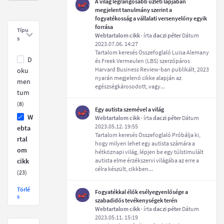
A világ legrangosabb üzleti lapjában
megjelent tanulmány szerint a
fogyatékosság a vállalati versenyelőny egyik
forrása
Típu
Webtartalom cikk
· írta
daczi péter
Dátum
s
2023.07.06. 14:27
Tartalom keresés Összefoglaló Luisa Alemany
D
és Freek Vermeulen (LBS) szerzőpáros
Harvard Business Review-ban publikált, 2023
oku
nyarán megjelenő cikke alapján az
men
egészségkárosodott, vagy...
tum
(8)
Egy autista szemével a világ
W
Webtartalom cikk
· írta
daczi péter
Dátum
2023.05.12. 19:55
ebta
Tartalom keresés Összefoglaló Próbálja ki,
rtal
hogy milyen lehet egy autista számára a
om
hétköznapi világ, lépjen be egy túlstimulált
cikk
autista elme érzékszervi világába az erre a
célra készült, cikkben...
(23)
Törlé
Fogyatékkal élők esélyegyenlősége a
s
szabadidős tevékenységek terén
Webtartalom cikk
· írta
daczi péter
Dátum
2023.05.11. 15:19