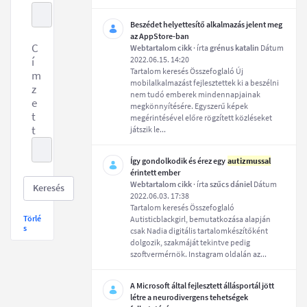
Beszédet helyettesítő alkalmazás jelent meg
az AppStore-ban
C
Webtartalom cikk
· írta
grénus katalin
Dátum
í
2022.06.15. 14:20
Tartalom keresés Összefoglaló Új
m
mobilalkalmazást fejlesztettek ki a beszélni
z
nem tudó emberek mindennapjainak
e
megkönnyítésére. Egyszerű képek
t
megérintésével előre rögzített közléseket
t
játszik le...
Így gondolkodik és érez egy
autizmussal
érintett ember
Webtartalom cikk
· írta
szűcs dániel
Dátum
Keresés
2022.06.03. 17:38
Tartalom keresés Összefoglaló
Törlé
Autisticblackgirl, bemutatkozása alapján
s
csak Nadia digitális tartalomkészítőként
dolgozik, szakmáját tekintve pedig
szoftvermérnök. Instagram oldalán az...
A Microsoft által fejlesztett állásportál jött
létre a neurodivergens tehetségek