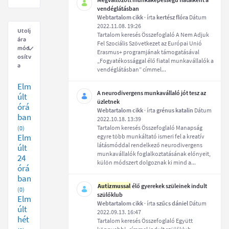
vendéglátásban
Webtartalom cikk
· írta
kertész flóra
Dátum
2022.11.08. 19:26
Utolj
Tartalom keresés Összefoglaló A Nem Adjuk
ára
Fel Szociális Szövetkezet az Európai Unió
mód
Erasmus+ programjának támogatásával
osítv
„Fogyatékossággal élő fiatal munkavállalók a
a
vendéglátásban” címmel...
Elm
A neurodivergens munkavállaló jót tesz az
últ
üzletnek
órá
Webtartalom cikk
· írta
grénus katalin
Dátum
ban
2022.10.18. 13:39
Tartalom keresés Összefoglaló Manapság
(0)
Elm
egyre több munkáltató ismeri fel a kreatív
látásmóddal rendelkező neurodivergens
últ
munkavállalók foglalkoztatásának előnyeit,
24
külön módszert dolgoznak ki mind a...
órá
ban
Autizmussal
élő gyerekek szüleinek indult
(0)
szülőklub
Elm
Webtartalom cikk
· írta
szűcs dániel
Dátum
últ
2022.09.13. 16:47
hét
Tartalom keresés Összefoglaló Együtt