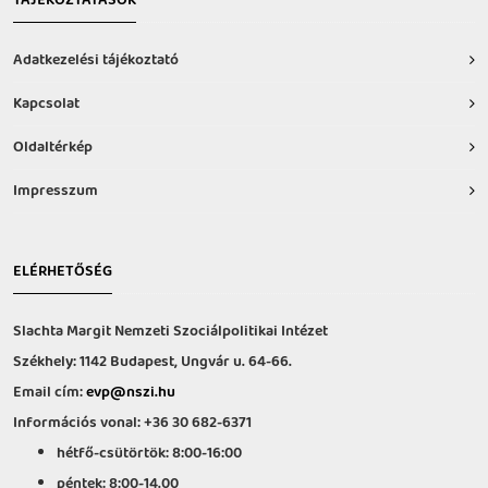
TÁJÉKOZTATÁSOK
Adatkezelési tájékoztató
Kapcsolat
Oldaltérkép
Impresszum
ELÉRHETŐSÉG
Slachta Margit Nemzeti Szociálpolitikai Intézet
Székhely: 1142 Budapest, Ungvár u. 64-66.
Email cím:
evp@nszi.hu
Információs vonal: +36 30 682-6371
hétfő-csütörtök: 8:00-16:00
péntek: 8:00-14.00