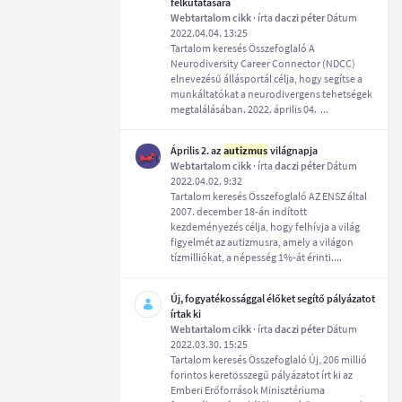
felkutatására
Webtartalom cikk
· írta
daczi péter
Dátum
2022.04.04. 13:25
Tartalom keresés Összefoglaló A
Neurodiversity Career Connector (NDCC)
elnevezésű állásportál célja, hogy segítse a
munkáltatókat a neurodivergens tehetségek
megtalálásában. 2022. április 04. ...
Április 2. az
autizmus
világnapja
Webtartalom cikk
· írta
daczi péter
Dátum
2022.04.02. 9:32
Tartalom keresés Összefoglaló AZ ENSZ által
2007. december 18-án indított
kezdeményezés célja, hogy felhívja a világ
figyelmét az autizmusra, amely a világon
tízmilliókat, a népesség 1%-át érinti....
Új, fogyatékossággal élőket segítő pályázatot
írtak ki
Webtartalom cikk
· írta
daczi péter
Dátum
2022.03.30. 15:25
Tartalom keresés Összefoglaló Új, 206 millió
forintos keretösszegű pályázatot írt ki az
Emberi Erőforrások Minisztériuma