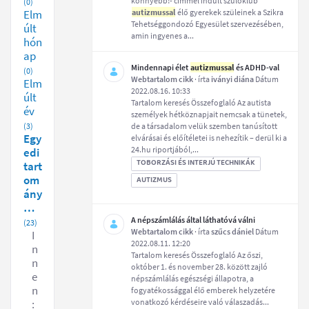
könnyebb!- címmel indult szülőklub
(0)
Elm
autizmussal
élő gyerekek szüleinek a Szikra
Tehetséggondozó Egyesület szervezésében,
últ
amin ingyenes a...
hón
ap
Mindennapi élet
autizmussal
és ADHD-val
(0)
Webtartalom cikk
· írta
iványi diána
Dátum
Elm
2022.08.16. 10:33
últ
Tartalom keresés Összefoglaló Az autista
év
személyek hétköznapjait nemcsak a tünetek,
(3)
de a társadalom velük szemben tanúsított
Egy
elvárásai és előítéletei is nehezítik – derül ki a
24.hu riportjából,...
edi
TOBORZÁSI ÉS INTERJÚ TECHNIKÁK
tart
om
AUTIZMUS
ány
…
A népszámlálás által láthatóvá válni
(23)
Webtartalom cikk
· írta
szűcs dániel
Dátum
I
2022.08.11. 12:20
n
Tartalom keresés Összefoglaló Az őszi,
n
október 1. és november 28. között zajló
e
népszámlálás egészségi állapotra, a
n
fogyatékossággal élő emberek helyzetére
:
vonatkozó kérdéseire való válaszadás...