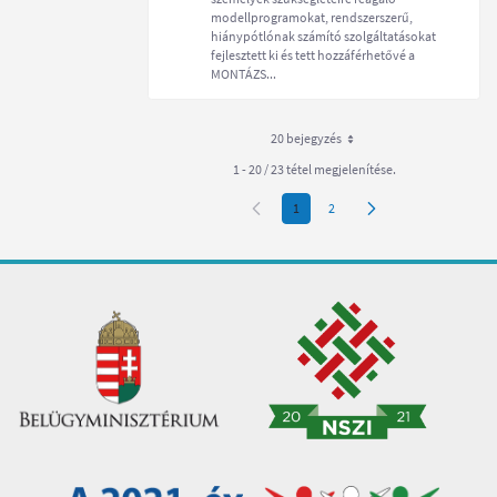
modellprogramokat, rendszerszerű,
hiánypótlónak számító szolgáltatásokat
fejlesztett ki és tett hozzáférhetővé a
MONTÁZS...
20 bejegyzés
Oldalanként
1 - 20 / 23 tétel megjelenítése.
1
2
Oldal
Oldal