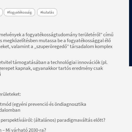
#fogyatékosság
#kutatás
melvények a fogyatékosságtudomány területéről” című
ris megközelítésben mutassa be a fogyatékossággal élő
égeket, valamint a „szuperöregedő” társadalom komplex
letvitel támogatásában a technológiai innovációk (pl.
 szerepet kapnak, ugyanakkor tartós eredmény csak
ű
rületeket:
etmód (egyéni prevenció és öndiagnosztika
sadalomban
yi perspektíváiról: (általános) paradigmaváltás előtt?
an – Mi várható 2030-ra?