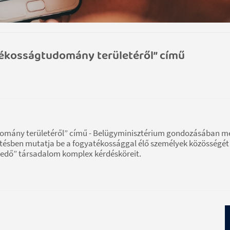
tékosságtudomány területéről” című
omány területéről” című - Belügyminisztérium gondozásában me
tésben mutatja be a fogyatékossággal élő személyek közösségét 
gedő” társadalom komplex kérdésköreit.