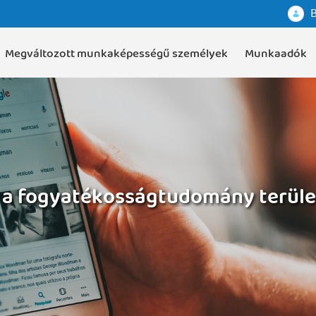
B
Megváltozott munkaképességű személyek
Munkaadók
 a fogyatékosságtudomány terüle