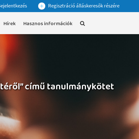
ejelentkezés
Regisztráció álláskeresők részére
Hírek
Hasznos információk
téről” című tanulmánykötet