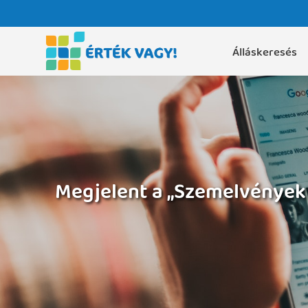
Álláskeresés
Megjelent a „Szemelvények