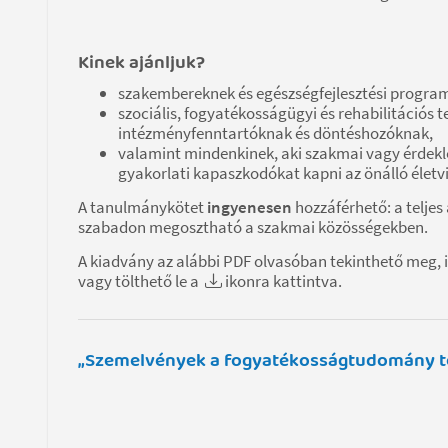
Kinek ajánljuk?
szakembereknek és egészségfejlesztési program
szociális, fogyatékosságügyi és rehabilitációs 
intézményfenntartóknak és döntéshozóknak,
valamint mindenkinek, aki szakmai vagy érdeklő
gyakorlati kapaszkodókat kapni az önálló élet
A tanulmánykötet
ingyenesen
hozzáférhető: a telj
szabadon megosztható a szakmai közösségekben.
A kiadvány az alábbi PDF olvasóban tekinthető meg, i
vagy tölthető le a
ikonra kattintva.
„Szemelvények a fogyatékosságtudomány te