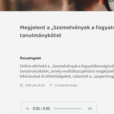
Megjelent a „Szemelvények a fogya
tanulmánykötet
Összefoglaló
Online elérhető a „Szemelvények a fogyatékosságtud
tanulmánykötet, amely multidiszciplináris megközelí
kihívásokat és lehetőségeket, valamint a „szuperöre
2026. január 20.
Európai Bizottság