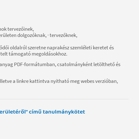
ok tervezőinek,
területen dolgozóknak, · tervezőknek,
dői oldalról szeretne naprakész szemléleti keretet és
vitelt támogató megoldásokhoz.
es anyag PDF-formátumban, csatolmányként letölthető és
lletve a linkre kattintva nyitható meg webes verzióban,
rületéről” című tanulmánykötet