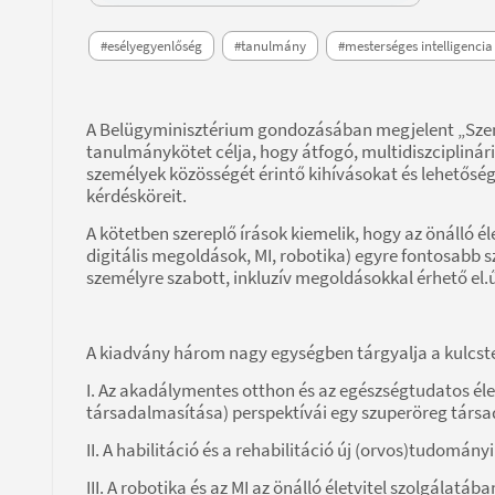
#esélyegyenlőség
#tanulmány
#mesterséges intelligencia
A Belügyminisztérium gondozásában megjelent „Sze
tanulmánykötet célja, hogy átfogó, multidiszcipliná
személyek közösségét érintő kihívásokat és lehetős
kérdésköreit.
A kötetben szereplő írások kiemelik, hogy az önálló é
digitális megoldások, MI, robotika) egyre fontosabb
személyre szabott, inkluzív megoldásokkal érhető el.
A kiadvány három nagy egységben tárgyalja a kulcste
I. Az akadálymentes otthon és az egészségtudatos él
társadalmasítása) perspektívái egy szuperöreg tár
II. A habilitáció és a rehabilitáció új (orvos)tudomán
III. A robotika és az MI az önálló életvitel szolgálatáb