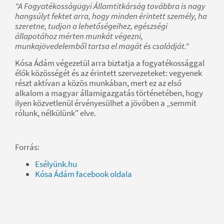
"A Fogyatékosságügyi Államtitkárság továbbra is nagy
hangsúlyt fektet arra, hogy minden érintett személy, ha
szeretne, tudjon a lehetőségeihez, egészségi
állapotához mérten munkát végezni,
munkajövedelemből tartsa el magát és családját."
Kósa Ádám végezetül arra biztatja a fogyatékossággal
élők közösségét és az érintett szervezeteket: vegyenek
részt aktívan a közös munkában, mert ez az első
alkalom a magyar államigazgatás történetében, hogy
ilyen közvetlenül érvényesülhet a jövőben a „semmit
rólunk, nélkülünk" elve.
Forrás:
Esélyünk.hu
Kósa Ádám facebook oldala