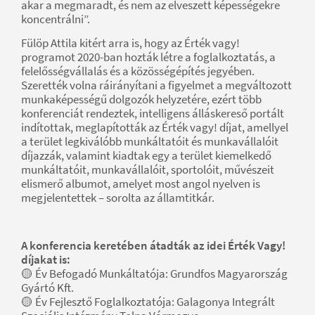
akar a megmaradt, és nem az elveszett képességekre
koncentrálni”.
Fülöp Attila kitért arra is, hogy az Érték vagy!
programot 2020-ban hozták létre a foglalkoztatás, a
felelősségvállalás és a közösségépítés jegyében.
Szerették volna ráirányítani a figyelmet a megváltozott
munkaképességű dolgozók helyzetére, ezért több
konferenciát rendeztek, intelligens álláskereső portált
indítottak, meglapították az Érték vagy! díjat, amellyel
a terület legkiválóbb munkáltatóit és munkavállalóit
díjazzák, valamint kiadtak egy a terület kiemelkedő
munkáltatóit, munkavállalóit, sportolóit, művészeit
elismerő albumot, amelyet most angol nyelven is
megjelentettek – sorolta az államtitkár.
A konferencia keretében átadták az idei Érték Vagy!
díjakat is:
🟡 Év Befogadó Munkáltatója: Grundfos Magyarország
Gyártó Kft.
🟡 Év Fejlesztő Foglalkoztatója: Galagonya Integrált