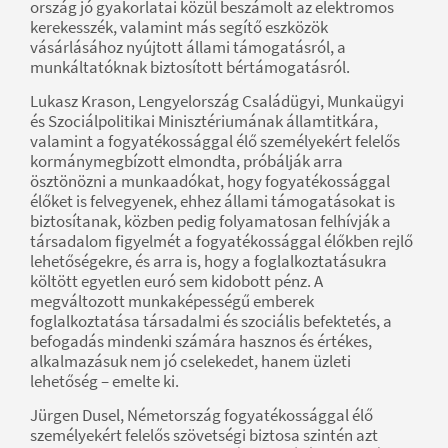
ország jó gyakorlatai közül beszámolt az elektromos
kerekesszék, valamint más segítő eszközök
vásárlásához nyújtott állami támogatásról, a
munkáltatóknak biztosított bértámogatásról.
Lukasz Krason, Lengyelország Családügyi, Munkaügyi
és Szociálpolitikai Minisztériumának államtitkára,
valamint a fogyatékossággal élő személyekért felelős
kormánymegbízott elmondta, próbálják arra
ösztönözni a munkaadókat, hogy fogyatékossággal
élőket is felvegyenek, ehhez állami támogatásokat is
biztosítanak, közben pedig folyamatosan felhívják a
társadalom figyelmét a fogyatékossággal élőkben rejlő
lehetőségekre, és arra is, hogy a foglalkoztatásukra
költött egyetlen euró sem kidobott pénz. A
megváltozott munkaképességű emberek
foglalkoztatása társadalmi és szociális befektetés, a
befogadás mindenki számára hasznos és értékes,
alkalmazásuk nem jó cselekedet, hanem üzleti
lehetőség – emelte ki.
Jürgen Dusel, Németország fogyatékossággal élő
személyekért felelős szövetségi biztosa szintén azt