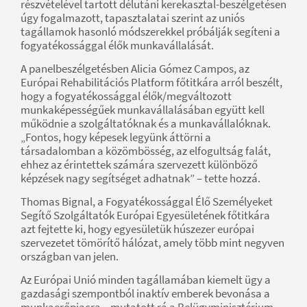
részvételével tartott délutáni kerekasztal-beszélgetésen
úgy fogalmazott, tapasztalatai szerint az uniós
tagállamok hasonló módszerekkel próbálják segíteni a
fogyatékossággal élők munkavállalását.
A panelbeszélgetésben Alicia Gómez Campos, az
Európai Rehabilitációs Platform főtitkára arról beszélt,
hogy a fogyatékossággal élők/megváltozott
munkaképességűek munkavállalásában együtt kell
működnie a szolgáltatóknak és a munkavállalóknak.
„Fontos, hogy képesek legyünk áttörni a
társadalomban a közömbösség, az elfogultság falát,
ehhez az érintettek számára szervezett különböző
képzések nagy segítséget adhatnak” – tette hozzá.
Thomas Bignal, a Fogyatékossággal Élő Személyeket
Segítő Szolgáltatók Európai Egyesületének főtitkára
azt fejtette ki, hogy egyesületük húszezer európai
szervezetet tömörítő hálózat, amely több mint negyven
országban van jelen.
Az Európai Unió minden tagállamában kiemelt ügy a
gazdasági szempontból inaktív emberek bevonása a
munkaerőpiacra – mutatott rá a Belügyminisztérium