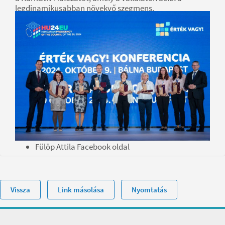
legdinamikusabban növekvő szegmens.
dr. György László a rehabilitációs foglalkoztatás
növelésének fontosságáról beszélt, kiemelve, hogy a
másodlagos munkaerő-piac helyett a nyílt, elsődleges
munkaerő-piacon lenne érdemes helyt találni azoknak
az MMK munkavállalóknak, akik kompetenciáik alapján
helyt tudnak ott állni.
Forrás:
MTI
hirado.hu
Fülöp Attila Facebook oldal
Vissza
Link másolása
Nyomtatás