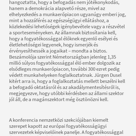
hangoztatta, hogy a befogadás nem jótékonykodás,
hanem a demokrácia alapvető része, mivel az
elhelyezkedés a munkaerőpiacon ugyanúgy emberi jog,
mint a hozzáférés az egészségügyi ellátáshoz, a
közlekedési lehetőségek igénybevétele vagy a részvétel
a sporteseményeken. Az államnak biztosítania kell,
hogy a fogyatékossággal élőknek egyenlő esélyei és
életlehetőségei legyenek, hogy ismerjék és
érvényesíthessék a jogaikat – mondta a biztos.
Beszámolója szerint Németországban jelenleg 1,35
millió súlyos fogyatékossággal élő ember dolgozik az
elsődleges munkaerőpiacon, további 300 ezret pedig
védett munkahelyeken foglalkoztatnak. Jürgen Dusel
kitért arra is, hogy a foglalkoztatás mellett beszélni kell
a befogadó oktatásról és az akadálymentesítésről is,
megjegyezve, hogy utóbbi kérdésben az állami szektor
jól áll, de a magánszektort még ösztönözni kell.
A konferencia nemzetközi szekciójában kiemelt
szerepet kapott az európai fogyatékosságügyi
szervezetek képviselőinek panelje. A fogyatékossággal