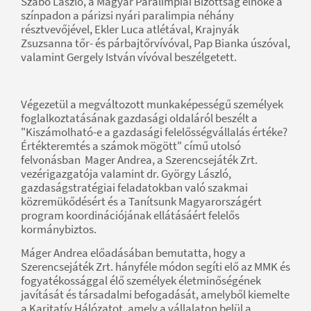
Szabó László, a Magyar Paralimpiai Bizottság elnöke a
színpadon a párizsi nyári paralimpia néhány
résztvevőjével, Ekler Luca atlétával, Krajnyák
Zsuzsanna tőr- és párbajtőrvívóval, Pap Bianka úszóval,
valamint Gergely István vívóval beszélgetett.
Végezetül a megváltozott munkaképességű személyek
foglalkoztatásának gazdasági oldaláról beszélt a
"Kiszámolható-e a gazdasági felelősségvállalás értéke?
Értékteremtés a számok mögött" című utolsó
felvonásban Mager Andrea, a Szerencsejáték Zrt.
vezérigazgatója valamint dr. György László,
gazdaságstratégiai feladatokban való szakmai
közremükődésért és a Tanítsunk Magyarországért
program koordinációjának ellátásáért felelős
kormánybiztos.
Máger Andrea előadásában bemutatta, hogy a
Szerencsejáték Zrt. hányféle módon segíti elő az MMK és
fogyatékossággal élő személyek életminőségének
javítását és társadalmi befogadását, amelyből kiemelte
a Karitatív Hálózatot, amely a vállalaton belül a