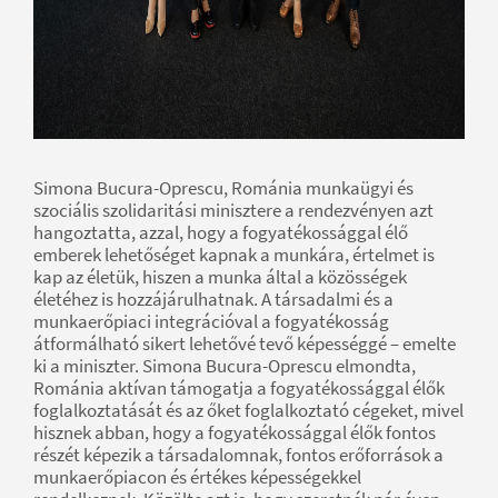
Simona Bucura-Oprescu, Románia munkaügyi és
szociális szolidaritási minisztere a rendezvényen azt
hangoztatta, azzal, hogy a fogyatékossággal élő
emberek lehetőséget kapnak a munkára, értelmet is
kap az életük, hiszen a munka által a közösségek
életéhez is hozzájárulhatnak. A társadalmi és a
munkaerőpiaci integrációval a fogyatékosság
átformálható sikert lehetővé tevő képességgé – emelte
ki a miniszter. Simona Bucura-Oprescu elmondta,
Románia aktívan támogatja a fogyatékossággal élők
foglalkoztatását és az őket foglalkoztató cégeket, mivel
hisznek abban, hogy a fogyatékossággal élők fontos
részét képezik a társadalomnak, fontos erőforrások a
munkaerőpiacon és értékes képességekkel