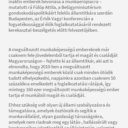
inaktív emberek bevonása a munkaerőpiacra –
mutatott rá Fülöp Attila, a Belügyminisztérium
gondoskodáspolitikáért felelős államtitkára szerdán
Budapesten, az Érték Vagy! konferencián a
fogyatékossággal élők foglalkoztatásáról rendezett
kerekasztal-beszélgetés előtti felvezetőjében.
A megváltozott munkaképességű embereknek már
csaknem fele jövedelemből tartja el magát és családját
Magyarországon – fejtette ki az államtitkár, aki azt is
elmondta, hogy 2010-ben a megváltozott
munkaképességű emberek közül csak minden ötödik
tudott elhelyezkedni, napjainkra azonban csaknem 50
százalékra emelkedett a foglalkoztatási rátájuk, így
mintegy 160 ezer megváltozott munkaképességű ember
tartja el munkából magát és családját.
Ehhez szükség volt olyan új állami szabályozásra és
támogatásra, amelyek ösztönzik és segítik a
munkavállalást, olyan gazdasági társaságokra,
amelyek nem riadnak meg egy látás-, hallássérült vagy
kerekesszékes jelentkezőtől az állásinterjún, valamint