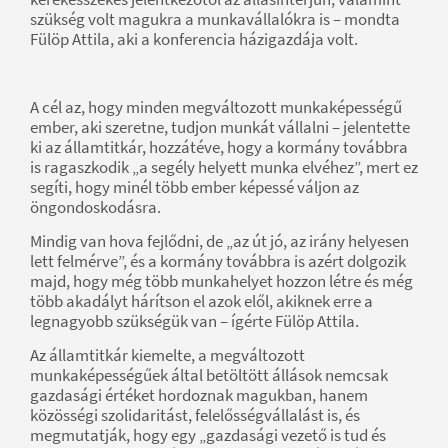
szükség volt magukra a munkavállalókra is – mondta
Fülöp Attila, aki a konferencia házigazdája volt.
A cél az, hogy minden megváltozott munkaképességű
ember, aki szeretne, tudjon munkát vállalni – jelentette
ki az államtitkár, hozzátéve, hogy a kormány továbbra
is ragaszkodik „a segély helyett munka elvéhez”, mert ez
segíti, hogy minél több ember képessé váljon az
öngondoskodásra.
Mindig van hova fejlődni, de „az út jó, az irány helyesen
lett felmérve”, és a kormány továbbra is azért dolgozik
majd, hogy még több munkahelyet hozzon létre és még
több akadályt hárítson el azok elől, akiknek erre a
legnagyobb szükségük van – ígérte Fülöp Attila.
Az államtitkár kiemelte, a megváltozott
munkaképességűek által betöltött állások nemcsak
gazdasági értéket hordoznak magukban, hanem
közösségi szolidaritást, felelősségvállalást is, és
megmutatják, hogy egy „gazdasági vezető is tud és