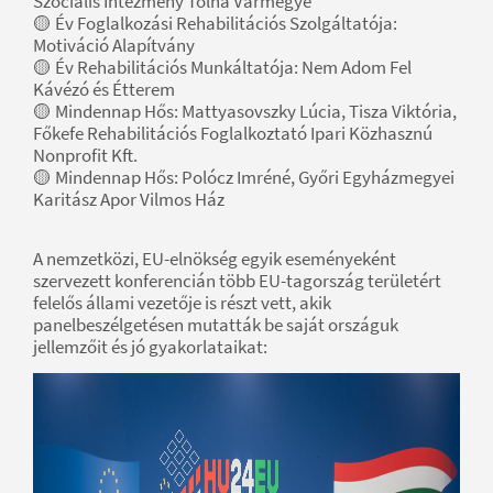
Szociális Intézmény Tolna Vármegye
🟡 Év Foglalkozási Rehabilitációs Szolgáltatója:
Motiváció Alapítvány
🟡 Év Rehabilitációs Munkáltatója: Nem Adom Fel
Kávézó és Étterem
🟡 Mindennap Hős: Mattyasovszky Lúcia, Tisza Viktória,
Főkefe Rehabilitációs Foglalkoztató Ipari Közhasznú
Nonprofit Kft.
🟡 Mindennap Hős: Polócz Imréné, Győri Egyházmegyei
Karitász Apor Vilmos Ház
A nemzetközi, EU-elnökség egyik eseményeként
szervezett konferencián több EU-tagország területért
felelős állami vezetője is részt vett, akik
panelbeszélgetésen mutatták be saját országuk
jellemzőit és jó gyakorlataikat: