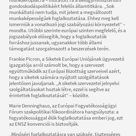
gondoskodáspolitikáért felelős államtitkára. „Sok
munkáltató nem tudja, mit jelent a megváltozott
munkaképességűek foglalkoztatása. Ehhez meg kell
ismerniük a vonatkozó jogi szabályozási környezetet” –
mondta. Utóbbi szerinte európai szinten megfelelő, és a
jogszabályok elősegítik, hogy a foglalkoztatók
forráshoz jussanak, ugyanakkor több állami
támogatást szorgalmazott a beszerzések terén.
Frankie Picron, a Siketek Európai Uniójának ügyvezető
igazgatója arról számolt be, hogy a szervezet
együttműködik az Európai Bizottság szerveivel azért,
hogy a siketek számára nyújtott szolgáltatások
jelentősen javuljanak. „A siketek szervezetei jelnyelvi
szolgáltatásokat hoztak létre, ezzel is segítve az
érintettek foglalkoztatását” – közölte.
Marie Denninghaus, az Európai Fogyatékosságügyi
Fórum szakpolitikai főkoordinátora hangsúlyozta: a
fogyatékossággal élők foglalkoztatása emberi jog, ezt
az ENSZ konvenciói is biztosítják.
„Minőségi foglalkoztatásra van szükség, tisztességes