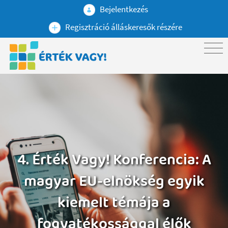
Bejelentkezés
Regisztráció álláskeresők részére
4. Érték Vagy! Konferencia: A
magyar EU-elnökség egyik
kiemelt témája a
fogyatékossággal élők