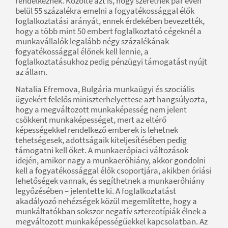
rendelkeznek. Közölte azt is, hogy szeretnék pár éven
belül 55 százalékra emelni a fogyatékossággal élők
foglalkoztatási arányát, ennek érdekében bevezették,
hogy a több mint 50 embert foglalkoztató cégeknél a
munkavállalók legalább négy százalékának
fogyatékossággal élőnek kell lennie, a
foglalkoztatásukhoz pedig pénzügyi támogatást nyújt
az állam.
Natalia Efremova, Bulgária munkaügyi és szociális
ügyekért felelős miniszterhelyettese azt hangsúlyozta,
hogy a megváltozott munkaképesség nem jelent
csökkent munkaképességet, mert az eltérő
képességekkel rendelkező emberek is lehetnek
tehetségesek, adottságaik kiteljesítésében pedig
támogatni kell őket. A munkaerőpiaci változások
idején, amikor nagy a munkaerőhiány, akkor gondolni
kell a fogyatékossággal élők csoportjára, akikben óriási
lehetőségek vannak, és segíthetnek a munkaerőhiány
legyőzésében – jelentette ki. A foglalkoztatást
akadályozó nehézségek közül megemlítette, hogy a
munkáltatókban sokszor negatív sztereotípiák élnek a
megváltozott munkaképességűekkel kapcsolatban. Az