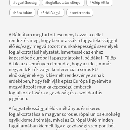
#fogyatékosság
#foglalkoztatás előnyei
#Fülöp Attila
#Kósa Ádám
#Érték Vagy!l
#konferencia
A Bálnában megtartott eseményt azzal a céllal
rendezték meg, hogy bemutassák a fogyatékossággal
élő és/vagy megváltozott munkaképességű személyek
foglalkoztatási helyzetét, ismertessék az ehhez
kapcsolódó európai tapasztalatokat, példákat. Fülöp
Attila az eseményen elmondta, hogy az idei, immár
negyedik Érték vagy! konferencia a soros EU
elnökségének egyik kiemelt rendezvénye annak
érdekében, hogy felhívják egész Európa figyelmét a
megváltozott munkaképességű emberek
foglalkoztatására a gazdaság és a szolidaritás
jegyében.
A fogyatékossággal élők méltányos és sikeres
foglalkoztatása a magyar soros európai uniós elnökség
egyik kiemelt témája, mivel az Európai Unió minden
tagállamában kiemelt ügy a gazdasági szempontból