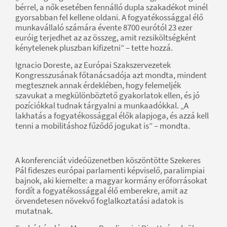
bérrel, a nők esetében fennálló dupla szakadékot minél
gyorsabban fel kellene oldani. A fogyatékossággal élő
munkavállaló számára évente 8700 eurótól 23 ezer
euróig terjedhet az az összeg, amit rezsiköltségként
kénytelenek pluszban kifizetni” – tette hozzá.
Ignacio Doreste, az Európai Szakszervezetek
Kongresszusának főtanácsadója azt mondta, mindent
megtesznek annak érdeklében, hogy felemeljék
szavukat a megkülönböztető gyakorlatok ellen, és jó
pozíciókkal tudnak tárgyalni a munkaadókkal. „A
lakhatás a fogyatékossággal élők alapjoga, és azzá kell
tenni a mobilitáshoz fűződő jogukat is” – mondta.
A konferenciát videóüzenetben köszöntötte Szekeres
Pál fideszes európai parlamenti képviselő, paralimpiai
bajnok, aki kiemelte: a magyar kormány erőforrásokat
fordít a fogyatékossággal élő emberekre, amit az
örvendetesen növekvő foglalkoztatási adatok is
mutatnak.